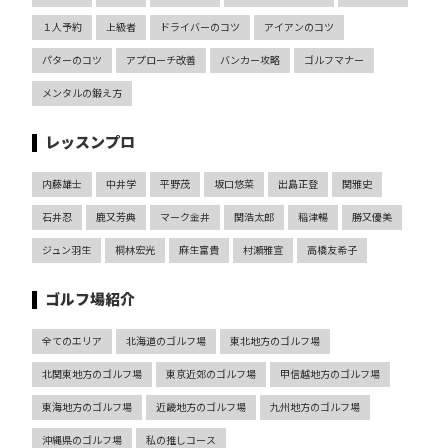
１人予約
上級者
ドライバーのコツ
アイアンのコツ
パターのコツ
アプローチ改善
バンカー攻略
ゴルフマナー
メンタルの鍛え方
レッスンプロ
内藤雄士
中井学
平野茂
坂口悠菜
出島正登
関雅史
石井忍
鹿又芳典
マーク金井
関浩太郎
稲津暢
勝又優美
ジュン羽生
桐林宏光
麻生富貴
村瀬雅宣
高橋友希子
ゴルフ場紹介
全てのエリア
北海道のゴルフ場
東北地方のゴルフ場
北関東地方のゴルフ場
東京近郊のゴルフ場
甲信越地方のゴルフ場
東海地方のゴルフ場
近畿地方のゴルフ場
九州地方のゴルフ場
沖縄県のゴルフ場
私の推しコース