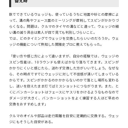
替え時
鉄でできているウェッジも、使っているうちに地面や砂との摩擦によ
って、溝の角やフェース面のミーリングが摩耗してスピンがかかりづ
らくなる。問題は、クルマのタイヤの溝などと違って、ウェッジの細
い溝の減り具合は素人が目で見ても判別しづらいこと。
では、どのタイミングでウェッジを交換したらいいのだろうか。ウェ
ッジの機能について熟知した関雅史プロに教えてもらった。
「使い方や感じ方によって違いますが、自分の経験では、ウェッジの
スピン性能は、10ラウンドも使えばかなり落ちてきます。スピンが
かかりにくいと感じたら、迷わず交換した方がいいでしょう。なぜな
ら、その時点ですでにウェッジに対して不信感が湧いてしまっている
からです。スピンがかかるのかかからないのかで落とし場所も変わる
し、迷いを抱えたまま打てばミスショットにつながります。また、と
くにバンカーショットはフェースにヤスリをかけるようなものなので
ダメージが大きく、バンカーショットをよく練習する人ほど早めの
交換をおすすめします」
クルマのオイルや部品は走行距離を目安に定期的に交換する。ウェッ
ジにもそうした目安がある。