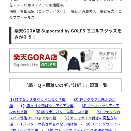
誌・テレビ等メディアでも活躍中。
構成／吉田宏昭（ゴルフライター） 撮影／斉藤秀人 撮影協力／ゴ
ルフフィールズ
楽天GORA店 Supported by GOLF5 でゴルフグッズを
さがそう！
「続・ＱＰ関雅史のギア分析！」記事一覧
(1) 打てない３番ウッドは抜く？編
-
(2) 軽いクラブは飛ぶのか
編
-
(3) 真っすぐ飛ばないアイアン編
-
(4) グースネックアイア
ンの利点編
-
(5) 削り出しパターは難しい？編
-
(6) ウェッジの
スピン性能はいつまでもつ編
-
(7) カチャカチャ付きの調整方法
編
-
(8) パターの長さが合わない時は編
-
(9) スイングウエイト
は揃えるべきか編
-
(10) ウェッジのセッティングの決め方編
-