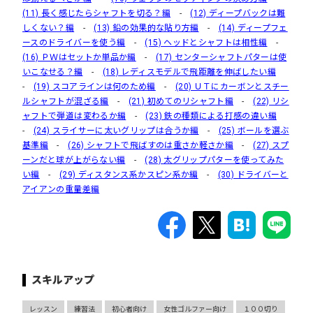
(11) 長く感じたらシャフトを切る？編
-
(12) ディープバックは難
しくない？編
-
(13) 鉛の効果的な貼り方編
-
(14) ディープフェ
ースのドライバーを使う編
-
(15) ヘッドとシャフトは相性編
-
(16) ＰＷはセットか単品か編
-
(17) センターシャフトパターは使
いこなせる？編
-
(18) レディスモデルで飛距離を伸ばしたい編
-
(19) スコアラインは何のため編
-
(20) ＵＴにカーボンとスチー
ルシャフトが混ざる編
-
(21) 初めてのリシャフト編
-
(22) リシ
ャフトで弾道は変わるか編
-
(23) 鉄の種類による打感の違い編
-
(24) スライサーに太いグリップは合うか編
-
(25) ボールを選ぶ
基準編
-
(26) シャフトで飛ばすのは重さか軽さか編
-
(27) スプ
ーンだと球が上がらない編
-
(28) 太グリップパターを使ってみた
い編
-
(29) ディスタンス系かスピン系か編
-
(30) ドライバーと
アイアンの重量差編
スキルアップ
レッスン
練習法
初心者向け
女性ゴルファー向け
１００切り