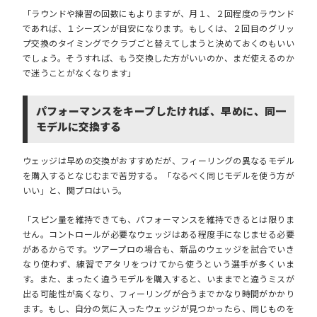
「ラウンドや練習の回数にもよりますが、
月１、２回程度のラウンド
であれば、１シーズンが目安
になります。もしくは、２回目のグリッ
プ交換のタイミングでクラブごと替えてしまうと決めておくのもいい
でしょう。そうすれば、もう交換した方がいいのか、まだ使えるのか
で迷うことがなくなります」
パフォーマンスをキープしたければ、早めに、同一
モデルに交換する
ウェッジは早めの交換がおすすめだが、フィーリングの異なるモデル
を購入するとなじむまで苦労する。「なるべく同じモデルを使う方が
いい」と、関プロはいう。
「スピン量を維持できても、パフォーマンスを維持できるとは限りま
せん。コントロールが必要なウェッジはある程度手になじませる必要
があるからです。ツアープロの場合も、新品のウェッジを試合でいき
なり使わず、練習でアタリをつけてから使うという選手が多くいま
す。また、まったく違うモデルを購入すると、いままでと違うミスが
出る可能性が高くなり、フィーリングが合うまでかなり時間がかかり
ます。もし、自分の気に入ったウェッジが見つかったら、同じものを