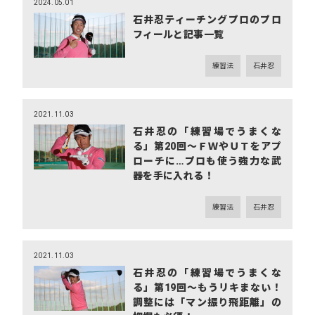
2024.05.01
石井忍ティーチングプロのプロ
フィールと記事一覧
練習法
石井忍
2021.11.03
石井忍の「練習場でうまくな
る」第20回～ＦＷやＵＴをアプ
ローチに…プロも使う強力な武
器を手に入れる！
練習法
石井忍
2021.11.03
石井忍の「練習場でうまくな
る」第19回～もうリキまない！
調整には「マン振り飛距離」の