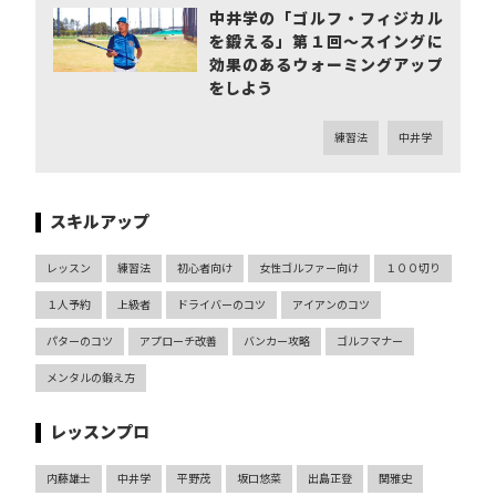
中井学の「ゴルフ・フィジカル
を鍛える」第１回～スイングに
効果のあるウォーミングアップ
をしよう
練習法
中井学
スキルアップ
レッスン
練習法
初心者向け
女性ゴルファー向け
１００切り
１人予約
上級者
ドライバーのコツ
アイアンのコツ
パターのコツ
アプローチ改善
バンカー攻略
ゴルフマナー
メンタルの鍛え方
レッスンプロ
内藤雄士
中井学
平野茂
坂口悠菜
出島正登
関雅史