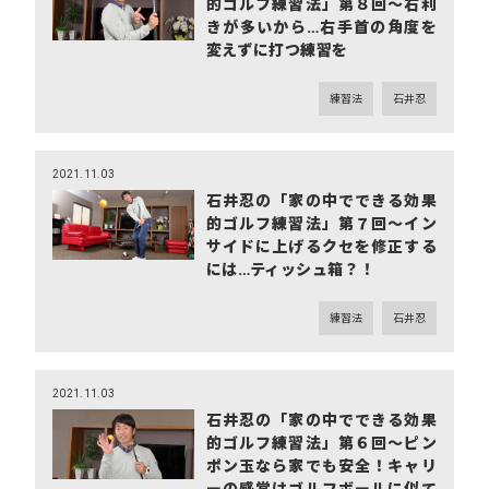
的ゴルフ練習法」第８回～右利
きが多いから…右手首の角度を
変えずに打つ練習を
練習法
石井忍
2021.11.03
石井忍の「家の中でできる効果
的ゴルフ練習法」第７回～イン
サイドに上げるクセを修正する
には…ティッシュ箱？！
練習法
石井忍
2021.11.03
石井忍の「家の中でできる効果
的ゴルフ練習法」第６回～ピン
ポン玉なら家でも安全！キャリ