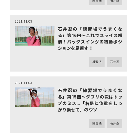
練習法
石井忍
2021.11.03
石井忍の「練習場でうまくな
る」第16回～これでスライス解
消！バックスイングの初動ポジ
ションを見直す！
練習法
石井忍
2021.11.03
石井忍の「練習場でうまくな
る」第15回～ダフリの次はトッ
プのミス…「右足に体重をしっ
かり乗せて」のウソ
練習法
石井忍