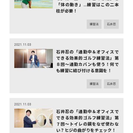
「体の動き」…練習はこの二本
柱が必要！
練習法
石井忍
2021.11.03
石井忍の「通勤中＆オフィスで
できる効果的ゴルフ練習法」第
８回～通勤カバンも使う！何で
も練習に結び付ける意識を！
練習法
石井忍
2021.11.03
石井忍の「通勤中＆オフィスで
できる効果的ゴルフ練習法」第
７回～トイレの鏡をなぜ使わな
い？ヒジの曲がりをチェック！