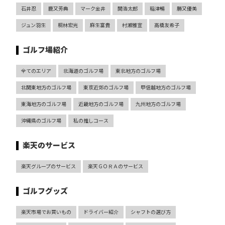
石井忍
鹿又芳典
マーク金井
関浩太郎
稲津暢
勝又優美
ジュン羽生
桐林宏光
麻生富貴
村瀬雅宣
高橋友希子
ゴルフ場紹介
全てのエリア
北海道のゴルフ場
東北地方のゴルフ場
北関東地方のゴルフ場
東京近郊のゴルフ場
甲信越地方のゴルフ場
東海地方のゴルフ場
近畿地方のゴルフ場
九州地方のゴルフ場
沖縄県のゴルフ場
私の推しコース
楽天のサービス
楽天グループのサービス
楽天ＧＯＲＡのサービス
ゴルフグッズ
楽天市場でお買いもの
ドライバー紹介
シャフトの選び方