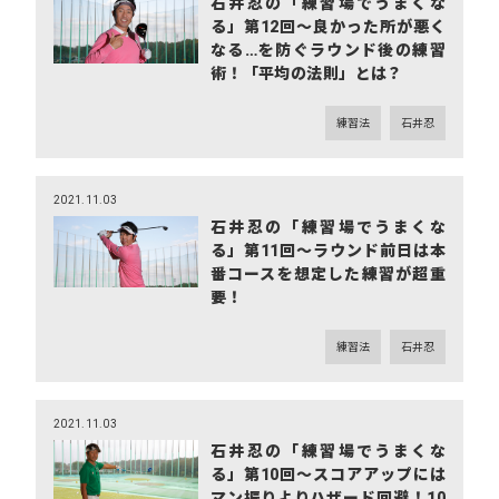
石井忍の「練習場でうまくな
る」第12回～良かった所が悪く
なる…を防ぐラウンド後の練習
術！「平均の法則」とは？
練習法
石井忍
2021.11.03
石井忍の「練習場でうまくな
る」第11回～ラウンド前日は本
番コースを想定した練習が超重
要！
練習法
石井忍
2021.11.03
石井忍の「練習場でうまくな
る」第10回～スコアアップには
マン振りよりハザード回避！10