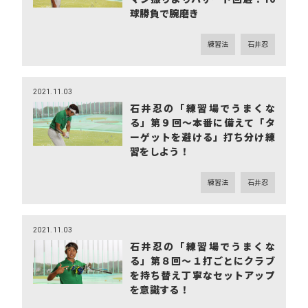
球勝負で腕磨き
練習法
石井忍
2021.11.03
石井忍の「練習場でうまくな
る」第９回～本番に備えて「タ
ーゲットを避ける」打ち分け練
習をしよう！
練習法
石井忍
2021.11.03
石井忍の「練習場でうまくな
る」第８回～１打ごとにクラブ
を持ち替え丁寧なセットアップ
を意識する！