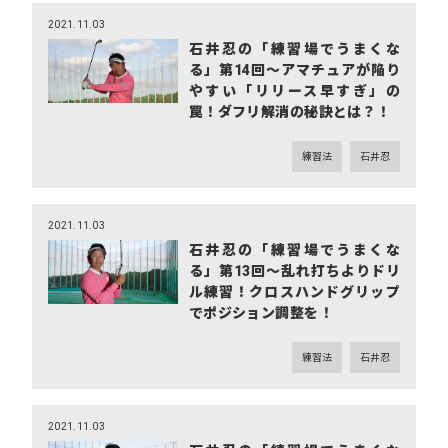
2021.11.03
石井忍の「練習場でうまくな
る」第14回～アマチュアが陥り
やすい「リリース早すぎ」の
罠！ダフリ解消の秘訣とは？！
練習法
石井忍
2021.11.03
石井忍の「練習場でうまくな
る」第13回～乱れ打ちよりドリ
ル練習！クロスハンドグリップ
でポジション調整を！
練習法
石井忍
2021.11.03