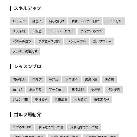
スキルアップ
レッスン
練習法
初心者向け
女性ゴルファー向け
１００切り
１人予約
上級者
ドライバーのコツ
アイアンのコツ
パターのコツ
アプローチ改善
バンカー攻略
ゴルフマナー
メンタルの鍛え方
レッスンプロ
内藤雄士
中井学
平野茂
坂口悠菜
出島正登
関雅史
石井忍
鹿又芳典
マーク金井
関浩太郎
稲津暢
勝又優美
ジュン羽生
桐林宏光
麻生富貴
村瀬雅宣
高橋友希子
ゴルフ場紹介
全てのエリア
北海道のゴルフ場
東北地方のゴルフ場