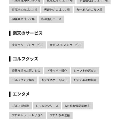
北関東地方のゴルフ場
東京近郊のゴルフ場
甲信越地方のゴルフ場
東海地方のゴルフ場
近畿地方のゴルフ場
九州地方のゴルフ場
沖縄県のゴルフ場
私の推しコース
楽天のサービス
楽天グループのサービス
楽天ＧＯＲＡのサービス
ゴルフグッズ
楽天市場でお買いもの
ドライバー紹介
シャフトの選び方
ゴルフウェア紹介
おすすめボール紹介
おすすめ小物紹介
エンタメ
ゴルフ豆知識
してみたシリーズ
Mr.都市伝説 関暁夫
プロギャラリーＮ子さん
プロたちの逸話