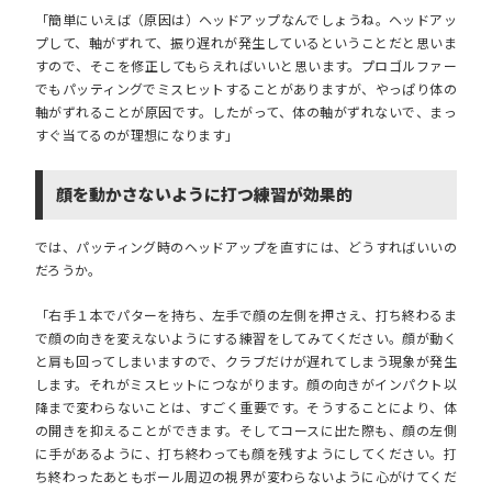
「簡単にいえば（原因は）ヘッドアップなんでしょうね。
ヘッドアッ
プして、軸がずれて、振り遅れが発生している
ということだと思いま
すので、そこを修正してもらえればいいと思います。プロゴルファー
でもパッティングでミスヒットすることがありますが、やっぱり体の
軸がずれることが原因です。したがって、体の軸がずれないで、まっ
すぐ当てるのが理想になります」
顔を動かさないように打つ練習が効果的
では、パッティング時のヘッドアップを直すには、どうすればいいの
だろうか。
「右手１本でパターを持ち、左手で顔の左側を押さえ、打ち終わるま
で顔の向きを変えないようにする練習をしてみてください。顔が動く
と肩も回ってしまいますので、クラブだけが遅れてしまう現象が発生
します。それがミスヒットにつながります。顔の向きがインパクト以
降まで変わらないことは、すごく重要です。そうすることにより、体
の開きを抑えることができます。そしてコースに出た際も、顔の左側
に手があるように、打ち終わっても顔を残すようにしてください。打
ち終わったあともボール周辺の視界が変わらないように心がけてくだ