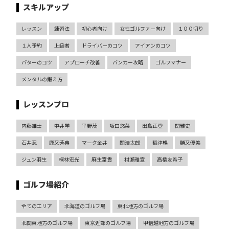
スキルアップ
レッスン
練習法
初心者向け
女性ゴルファー向け
１００切り
１人予約
上級者
ドライバーのコツ
アイアンのコツ
パターのコツ
アプローチ改善
バンカー攻略
ゴルフマナー
メンタルの鍛え方
レッスンプロ
内藤雄士
中井学
平野茂
坂口悠菜
出島正登
関雅史
石井忍
鹿又芳典
マーク金井
関浩太郎
稲津暢
勝又優美
ジュン羽生
桐林宏光
麻生富貴
村瀬雅宣
高橋友希子
ゴルフ場紹介
全てのエリア
北海道のゴルフ場
東北地方のゴルフ場
北関東地方のゴルフ場
東京近郊のゴルフ場
甲信越地方のゴルフ場