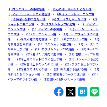
(1) ロングパットの距離感編
-
(2) 芯にボールが当たらない編
-
(3) アイアンショットの距離感編
-
(4) イメージトレーニング編
-
(5) 練習が発揮できない編
-
(6) スライスしか出ない編
-
(7)
ショットが曲がる編
-
(8) ダフリ＆トップ解消編
-
(9) アイアン
のシャンク編
-
(10) アイアンの不調編
-
(11) バンカーショット
の失敗編
-
(12) ハーフショット編
-
(13) トップスイングの不調
編
-
(14) 飛距離と方向性編
-
(15) リキまずスイング編
-
(16)
打ち急ぎを直す編
-
(17) ミスショット連発編
-
(18) レッスンの
効果が出ない編
-
(19) ダフリ＆シャンク解消編
-
(20) チーピン
を直す編
-
(21) 避けたい方向に飛ぶ編
-
(22) 老眼とトップ対策
編
-
(23) 上司のパットにＯＫを出す編
-
(24) バンカーから出な
い編
-
(25) 昔は上手だったのに…編
-
(26) ラフから出られない
編
-
(27) 独学ではだめ？編
-
(28) 教え魔から逃げる編
-
(29)
傾斜地からのショット編
-
(30) 練習場とコースの違い編
-
(31)
パターでダフらない編
-
(32) 速い＆遅いグリーンの差編