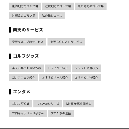
東海地方のゴルフ場
近畿地方のゴルフ場
九州地方のゴルフ場
沖縄県のゴルフ場
私の推しコース
楽天のサービス
楽天グループのサービス
楽天ＧＯＲＡのサービス
ゴルフグッズ
楽天市場でお買いもの
ドライバー紹介
シャフトの選び方
ゴルフウェア紹介
おすすめボール紹介
おすすめ小物紹介
エンタメ
ゴルフ豆知識
してみたシリーズ
Mr.都市伝説 関暁夫
プロギャラリーＮ子さん
プロたちの逸話