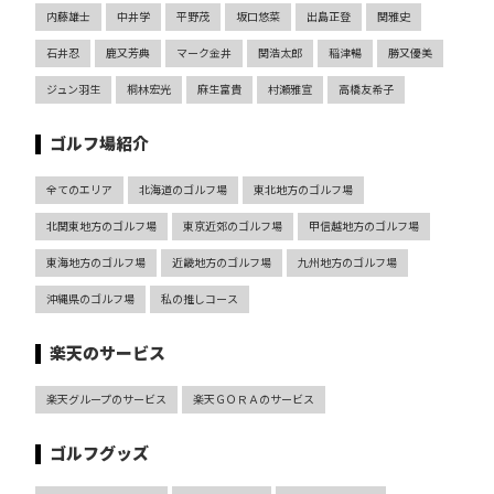
内藤雄士
中井学
平野茂
坂口悠菜
出島正登
関雅史
石井忍
鹿又芳典
マーク金井
関浩太郎
稲津暢
勝又優美
ジュン羽生
桐林宏光
麻生富貴
村瀬雅宣
高橋友希子
ゴルフ場紹介
全てのエリア
北海道のゴルフ場
東北地方のゴルフ場
北関東地方のゴルフ場
東京近郊のゴルフ場
甲信越地方のゴルフ場
東海地方のゴルフ場
近畿地方のゴルフ場
九州地方のゴルフ場
沖縄県のゴルフ場
私の推しコース
楽天のサービス
楽天グループのサービス
楽天ＧＯＲＡのサービス
ゴルフグッズ