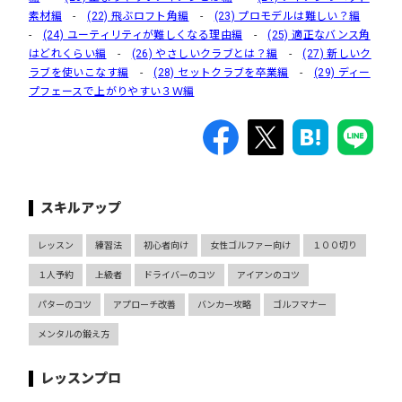
素材編
-
(22) 飛ぶロフト角編
-
(23) プロモデルは難しい？編
-
(24) ユーティリティが難しくなる理由編
-
(25) 適正なバンス角
はどれくらい編
-
(26) やさしいクラブとは？編
-
(27) 新しいク
ラブを使いこなす編
-
(28) セットクラブを卒業編
-
(29) ディー
プフェースで上がりやすい３Ｗ編
スキルアップ
レッスン
練習法
初心者向け
女性ゴルファー向け
１００切り
１人予約
上級者
ドライバーのコツ
アイアンのコツ
パターのコツ
アプローチ改善
バンカー攻略
ゴルフマナー
メンタルの鍛え方
レッスンプロ