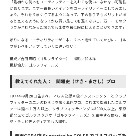
「最初から何本もユーティリティーを入れても使いこなせない可能性
があります。まず一番長いアイアンをユーティリティーにしてみまし
ょう。それをうまく打てるようになって、下の番手でもメリットがあ
ると思えるようになってから買い足しても遅くないし、万一、そのク
ラブが合わなかった場合でも出費を最低限に抑えることができます」
頼りになるユーティリティーが１本、２本と増えていくたびに、ゴル
フがレベルアップしていくに違いない！
構成／吉田宏昭（ゴルフライター） 撮影／鈴木祥
撮影協力／ゴルフフィールズ
教えてくれた人： 関雅史（せき・まさし）プロ
1974年9月28日生まれ、ＰＧＡ公認Ａ級インストラクターとクラブ
フィッターの二足のわらじを履く異色プロ。これまで指導したゴルフ
ァーは延べ１万人以上、クラブフィッティングは3000人以上。東京
都北区でゴルフスタジオ『ゴルフフィールズ』を主宰する傍ら、雑
誌・テレビ等メディアでも活躍中。