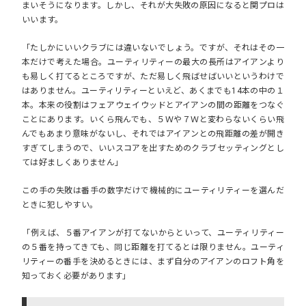
まいそうになります。しかし、それが
大失敗の原因になる
と関プロは
いいます。
「たしかにいいクラブには違いないでしょう。ですが、それはその一
本だけで考えた場合。ユーティリティーの最大の長所はアイアンより
も易しく打てるところですが、ただ易しく飛ばせばいいというわけで
はありません。ユーティリティーといえど、あくまでも14本の中の１
本。本来の役割はフェアウェイウッドとアイアンの間の距離をつなぐ
ことにあります。いくら飛んでも、５Ｗや７Ｗと変わらないくらい飛
んでもあまり意味がないし、それではアイアンとの飛距離の差が開き
すぎてしまうので、いいスコアを出すためのクラブセッティングとし
ては好ましくありません」
この手の失敗は番手の数字だけで機械的にユーティリティーを選んだ
ときに犯しやすい。
「例えば、５番アイアンが打てないからといって、ユーティリティー
の５番を持ってきても、同じ距離を打てるとは限りません。ユーティ
リティーの番手を決めるときには、まず自分のアイアンのロフト角を
知っておく必要があります」