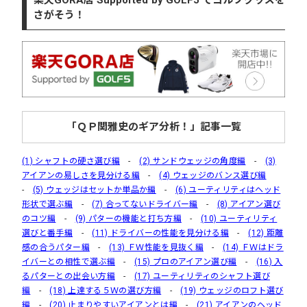
楽天GORA店 Supported by GOLF5 でゴルフグッズを
さがそう！
「ＱＰ関雅史のギア分析！」記事一覧
(1) シャフトの硬さ選び編
-
(2) サンドウェッジの角度編
-
(3)
アイアンの易しさを見分ける編
-
(4) ウェッジのバンス選び編
-
(5) ウェッジはセットか単品か編
-
(6) ユーティリティはヘッド
形状で選ぶ編
-
(7) 合ってないドライバー編
-
(8) アイアン選び
のコツ編
-
(9) パターの機能と打ち方編
-
(10) ユーティリティ
選びと番手編
-
(11) ドライバーの性能を見分ける編
-
(12) 距離
感の合うパター編
-
(13) ＦＷ性能を見抜く編
-
(14) ＦＷはドラ
イバーとの相性で選ぶ編
-
(15) プロのアイアン選び編
-
(16) 入
るパターとの出会い方編
-
(17) ユーティリティのシャフト選び
編
-
(18) 上達する５Ｗの選び方編
-
(19) ウェッジのロフト選び
編
-
(20) 止まりやすいアイアンとは編
-
(21) アイアンのヘッド