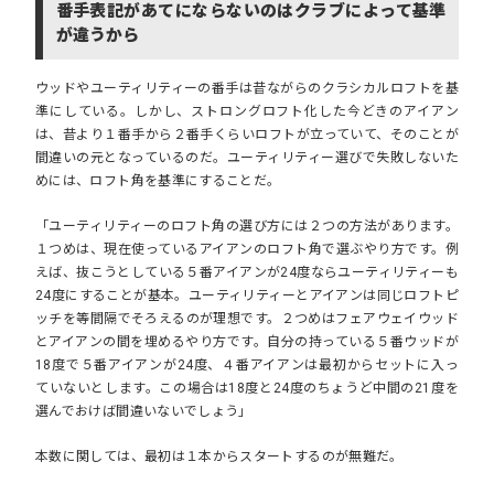
番手表記があてにならないのはクラブによって基準
が違うから
ウッドやユーティリティーの番手は昔ながらのクラシカルロフトを基
準にしている。しかし、ストロングロフト化した今どきのアイアン
は、昔より１番手から２番手くらいロフトが立っていて、そのことが
間違いの元となっているのだ。
ユーティリティー選びで失敗しないた
めには、ロフト角を基準にすること
だ。
「ユーティリティーのロフト角の選び方には２つの方法があります。
１つめは、現在使っているアイアンのロフト角で選ぶやり方です。例
えば、抜こうとしている５番アイアンが24度ならユーティリティーも
24度にすることが基本。ユーティリティーとアイアンは同じロフトピ
ッチを等間隔でそろえるのが理想です。２つめはフェアウェイウッド
とアイアンの間を埋めるやり方です。自分の持っている５番ウッドが
18度で５番アイアンが24度、４番アイアンは最初からセットに入っ
ていないとします。この場合は18度と24度のちょうど中間の21度を
選んでおけば間違いないでしょう」
本数に関しては、
最初は１本からスタート
するのが無難だ。