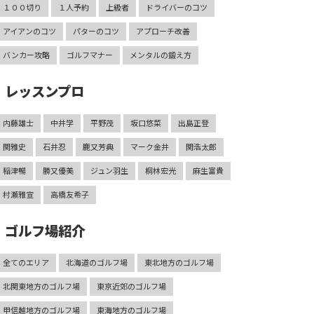
１００切り
１人予約
上級者
ドライバーのコツ
アイアンのコツ
パターのコツ
アプローチ改善
バンカー攻略
ゴルフマナー
メンタルの鍛え方
レッスンプロ
内藤雄士
中井学
平野茂
坂口悠菜
出島正登
関雅史
石井忍
鹿又芳典
マーク金井
関浩太郎
稲津暢
勝又優美
ジュン羽生
桐林宏光
麻生富貴
村瀬雅宣
高橋友希子
ゴルフ場紹介
全てのエリア
北海道のゴルフ場
東北地方のゴルフ場
北関東地方のゴルフ場
東京近郊のゴルフ場
甲信越地方のゴルフ場
東海地方のゴルフ場