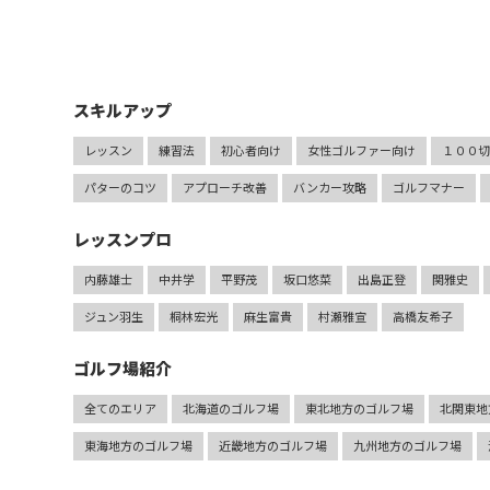
スキルアップ
レッスン
練習法
初心者向け
女性ゴルファー向け
１００
パターのコツ
アプローチ改善
バンカー攻略
ゴルフマナー
レッスンプロ
内藤雄士
中井学
平野茂
坂口悠菜
出島正登
関雅史
ジュン羽生
桐林宏光
麻生富貴
村瀬雅宣
高橋友希子
ゴルフ場紹介
全てのエリア
北海道のゴルフ場
東北地方のゴルフ場
北関東地
東海地方のゴルフ場
近畿地方のゴルフ場
九州地方のゴルフ場