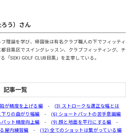
。
たろう）さん
ゴルフ理論を学び、帰国後は有名クラブ職人の下でフィッティ
東京都目黒区でスイングレッスン、クラブフィッティング、チ
EKI GOLF CLUB目黒」を主宰している。
」記事一覧
間85拍が精度を上げる編
-
(3) ストロークな適正な幅とは
りと下りの曲がり幅編
-
(6) ショートパットの苦手意識編
ドルパット精度向上編
-
(9) 顔と地面を平行にする編
-
させる屋内練習編
-
(12) 全てのショットは繋がっている編