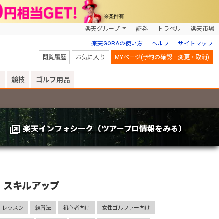
楽天グループ
証券
トラベル
楽天市場
楽天GORAの使い方
ヘルプ
サイトマップ
閲覧履歴
お気に入り
MYページ(予約の確認・変更・取消)
リ
競技
ゴルフ用品
楽天インフォシーク（ツアープロ情報をみる）
スキルアップ
レッスン
練習法
初心者向け
女性ゴルファー向け