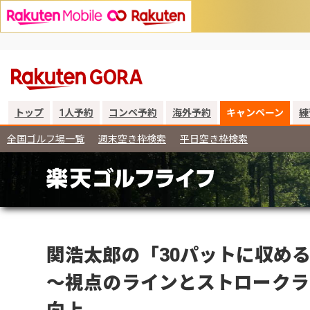
トップ
1人予約
コンペ予約
海外予約
キャンペーン
練
全国ゴルフ場一覧
週末空き枠検索
平日空き枠検索
関浩太郎の「30パットに収め
～視点のラインとストロークラ