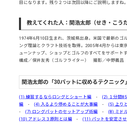
目になります。残り２つは次回以降にご説明しますね
教えてくれた人：関浩太郎（せき・こう
1974年6月10日生まれ、茨城県出身。米国で最新の
ング理論とクラフト技術を取得。2005年4月からは
ューンナップ、ショップとゴルフのすべてをサポートする「S
構成／保井友秀（ゴルフライター） 撮影／中野義昌
関浩太郎の「30パットに収めるテクニック
(1) 練習するならロングとショート編
-
(2) １分
編
-
(4) 入るより停めることが大事編
-
(5) 上
-
(7) ロングパットのセットアップ術編
-
(8) ミ
(10) アドレス３原則とは編
-
(11) パットを安定