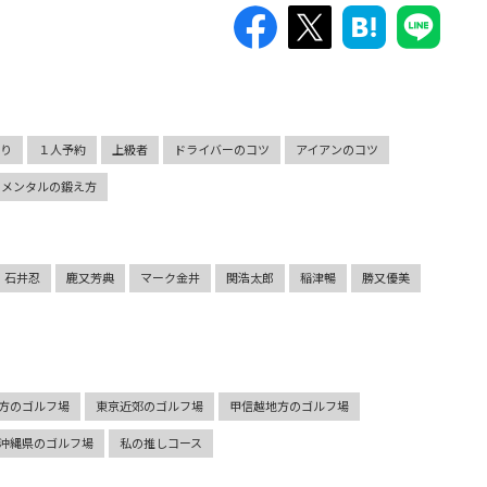
切り
１人予約
上級者
ドライバーのコツ
アイアンのコツ
メンタルの鍛え方
石井忍
鹿又芳典
マーク金井
関浩太郎
稲津暢
勝又優美
方のゴルフ場
東京近郊のゴルフ場
甲信越地方のゴルフ場
沖縄県のゴルフ場
私の推しコース