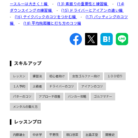
ースルーは大きく！編
-
(13) 素振りの重要性と練習編
-
(14)
ダウンスイングの練習編
-
(15) ドライバーとアイアンの違い編
-
(16) テイクバックのコツをつかむ編
-
(17) パッティングのコツ
編
-
(18) 平均飛距離と打ち方のコツ編
スキルアップ
レッスン
練習法
初心者向け
女性ゴルファー向け
１００切り
１人予約
上級者
ドライバーのコツ
アイアンのコツ
パターのコツ
アプローチ改善
バンカー攻略
ゴルフマナー
メンタルの鍛え方
レッスンプロ
内藤雄士
中井学
平野茂
坂口悠菜
出島正登
関雅史