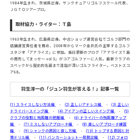
1984年生まれ、茨城県出身。サンクチュアリゴルフスクール代表、
ＪＧＴＯツアープロ。
取材協力・ライター：Ｔ島
1963年生まれ、広島県出身。中古ショップ運営会社でゴルフ部門の
店舗運営責任者を務め、2008年からマーク金井氏の主宰するゴルフ
スタジオ「アナライズ」に参加。毎日更新のブログ「アナライズＴ島
の商売してまっせ～ vol.3」がコアゴルファーに人気。最新クラブの
スペックから歴史的名器まで造詣が深いゴルフライター。ベストスコ
ア68。
羽生淳一の「ジュン羽生が答える！」記事一覧
(1) スライスしない方法編
-
(2) 正しいアドレス編
-
(3) 正しい
ドライバースイング編
-
(4) アイアンの正しいスイング編
-
(5)
クラブの役割と飛距離の把握編
-
(6) ドライバーの飛距離アップ
編
-
(7) ミスしないアプローチ編
-
(8) 楽しいアプローチ練習
編
-
(9) シャンクの原因と直し方編
-
(10) トップする原因と対
策ドリル編
-
(11) バンカーショット一発脱出編
-
(12) フォロ