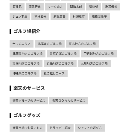
石井忍
鹿又芳典
マーク金井
関浩太郎
稲津暢
勝又優美
ジュン羽生
桐林宏光
麻生富貴
村瀬雅宣
高橋友希子
ゴルフ場紹介
全てのエリア
北海道のゴルフ場
東北地方のゴルフ場
北関東地方のゴルフ場
東京近郊のゴルフ場
甲信越地方のゴルフ場
東海地方のゴルフ場
近畿地方のゴルフ場
九州地方のゴルフ場
沖縄県のゴルフ場
私の推しコース
楽天のサービス
楽天グループのサービス
楽天ＧＯＲＡのサービス
ゴルフグッズ
楽天市場でお買いもの
ドライバー紹介
シャフトの選び方