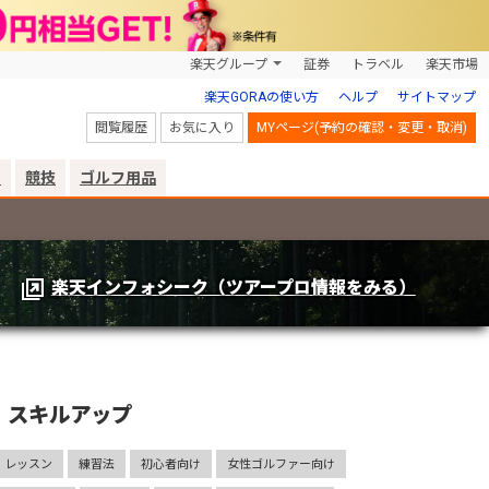
楽天グループ
証券
トラベル
楽天市場
楽天GORAの使い方
ヘルプ
サイトマップ
閲覧履歴
お気に入り
MYページ(予約の確認・変更・取消)
リ
競技
ゴルフ用品
楽天インフォシーク（ツアープロ情報をみる）
スキルアップ
レッスン
練習法
初心者向け
女性ゴルファー向け