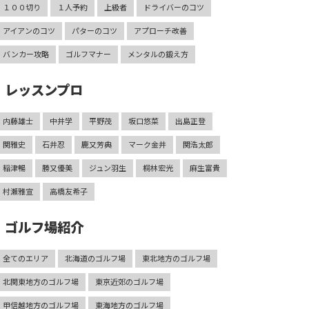
１００切り
１人予約
上級者
ドライバーのコツ
アイアンのコツ
パターのコツ
アプローチ改善
バンカー攻略
ゴルフマナー
メンタルの鍛え方
レッスンプロ
内藤雄士
中井学
平野茂
坂口悠菜
出島正登
関雅史
石井忍
鹿又芳典
マーク金井
関浩太郎
稲津暢
勝又優美
ジュン羽生
桐林宏光
麻生富貴
村瀬雅宣
高橋友希子
ゴルフ場紹介
全てのエリア
北海道のゴルフ場
東北地方のゴルフ場
北関東地方のゴルフ場
東京近郊のゴルフ場
甲信越地方のゴルフ場
東海地方のゴルフ場