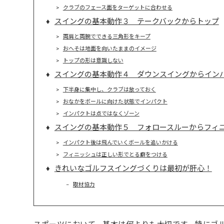
クラブのフェース面をターゲットに合わせる
スイングの基本動作３ テークバックからトップ
両肩と両腕でできる三角形をキープ
おへそは地面を向いたままのイメージ
トップの形は意識しない
スイングの基本動作４ ダウンスイングからイン
下半身に集中し、クラブは放っておく
おなかをボールに向けた状態でインパクト
インパクトは点ではなくゾーン
スイングの基本動作５ フォロースルーからフィ
インパクト後は飛んでいくボールを追いかける
フィニッシュは正しい形でとる癖をつける
きれいなゴルフスイングづくりは最初が肝心！
取材協力