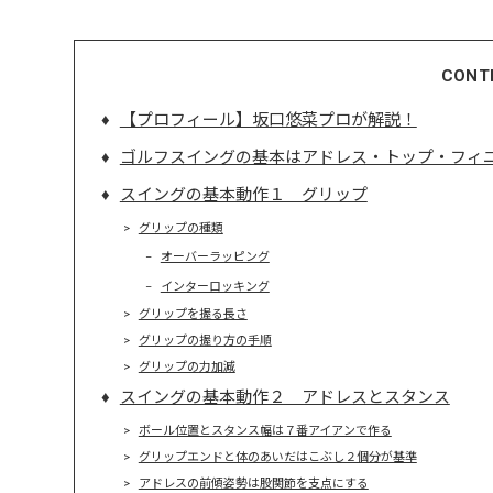
CONT
【プロフィール】坂口悠菜プロが解説！
ゴルフスイングの基本はアドレス・トップ・フィ
スイングの基本動作１ グリップ
グリップの種類
オーバーラッピング
インターロッキング
グリップを握る長さ
グリップの握り方の手順
グリップの力加減
スイングの基本動作２ アドレスとスタンス
ボール位置とスタンス幅は７番アイアンで作る
グリップエンドと体のあいだはこぶし２個分が基準
アドレスの前傾姿勢は股関節を支点にする