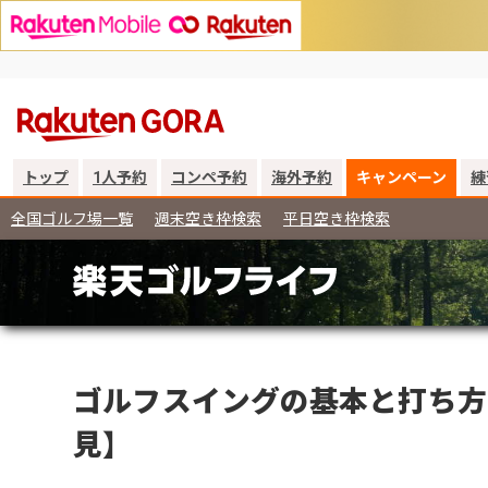
トップ
1人予約
コンペ予約
海外予約
キャンペーン
練
全国ゴルフ場一覧
週末空き枠検索
平日空き枠検索
ゴルフスイングの基本と打ち方
見】