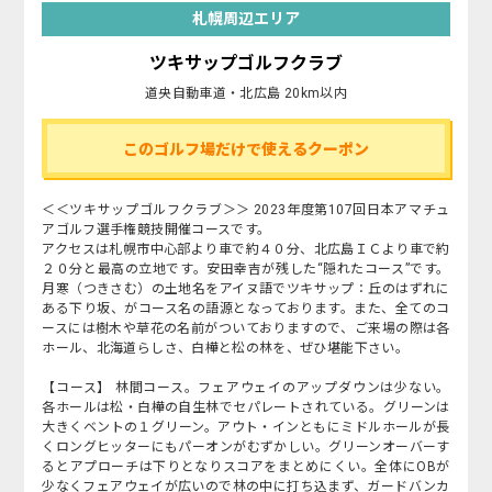
札幌周辺エリア
ツキサップゴルフクラブ
道央自動車道・北広島 20km以内
このゴルフ場だけで使えるクーポン
＜＜ツキサップゴルフクラブ＞＞ 2023年度第107回日本アマチュ
アゴルフ選手権競技開催コースです。
アクセスは札幌市中心部より車で約４０分、北広島ＩＣより車で約
２０分と最高の立地です。安田幸吉が残した“隠れたコース”です。
月寒（つきさむ）の土地名をアイヌ語でツキサップ：丘のはずれに
ある下り坂、がコース名の語源となっております。また、全てのコ
ースには樹木や草花の名前がついておりますので、ご来場の際は各
ホール、北海道らしさ、白樺と松の林を、ぜひ堪能下さい。
【コース】 林間コース。フェアウェイのアップダウンは少ない。
各ホールは松・白樺の自生林でセパレートされている。グリーンは
大きくベントの１グリーン。アウト・インともにミドルホールが長
くロングヒッターにもパーオンがむずかしい。グリーンオーバーす
るとアプローチは下りとなりスコアをまとめにくい。全体にOBが
少なくフェアウェイが広いので林の中に打ち込まず、ガードバンカ