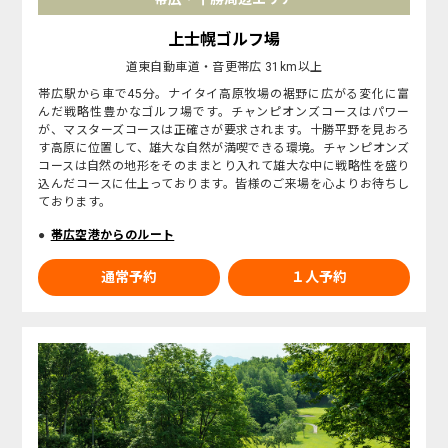
上士幌ゴルフ場
道東自動車道・音更帯広 31km以上
帯広駅から車で45分。ナイタイ高原牧場の裾野に広がる変化に富
んだ戦略性豊かなゴルフ場です。チャンピオンズコースはパワー
が、マスターズコースは正確さが要求されます。十勝平野を見おろ
す高原に位置して、雄大な自然が満喫できる環境。チャンピオンズ
コースは自然の地形をそのままとり入れて雄大な中に戦略性を盛り
込んだコースに仕上っております。皆様のご来場を心よりお待ちし
ております。
帯広空港からのルート
通常予約
１人予約