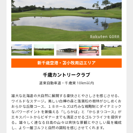
新千歳空港・苫小牧周辺エリア
千歳カントリークラブ
道東自動車道・千歳東 10km以内
雄大な北海道の大自然に展開する豪快さとやさしさを感じさせる、
ワイルドなステージ。美しい白樺の森と落葉松の樹林がひしめくお
おらかな丘陵コース、１８ホールズは巧みな戦略制とダイナミック
なパワーポイントを兼備える「しらかば」と「からまつコース」が
エキスパートからビギナーまでも満足させるゴルフライフを提供す
る。雄々しく連なる日高の山々は爽快な景観とやさしい風を織成
し、より一層ゴルフと自然の調和を感じさせてくれます。