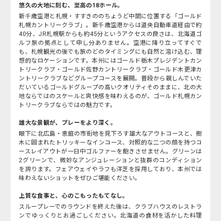
悠久の大地に刻む、至高の18ホール。
新千歳空港と札幌・すすきののちょうど中間に位置する「ゴールド
札幌カントリークラブ」。新千歳空港からは道央自動車道経由で約
40分、JR札幌駅からも約45分というアクセスの良さは、北海道ゴ
ルフ旅の拠点として申し分ありません。空港に降り立ってすぐで
も、札幌観光の後でも旅のどのタイミングにも自然と溶け込む、理
想的なロケーションです。本州にはゴールド栃木プレジデントカン
トリークラブ・ゴールド佐野カントリークラブ・ゴールド木更津カ
ントリークラブなどグループコースを展開。普段から親しんでいた
だいているゴールドグループの高いクオリティそのままに、北の大
地ならではのスケールと爽快感を味わえるのが、ゴールド札幌カン
トリークラブならではの魅力です。
雄大な景観が、プレーをより深く。
眼下に北広島・恵庭の市街地を見下ろす雄大なアウトコースと、樹
木に囲まれたトリッキーなインコース、対照的な二つの顔を持つコ
ースレイアウトが一日中ゴルファーを飽きさせません。グリーンは
2グリーンで、微妙なアンジュレーションと抜群のコンディション
を誇ります。フェアウェイやラフも洋芝を採用しており、本州では
味わえないショットをぜひご堪能ください。
上質な食事と、心のこもったもてなし。
スループレーでのラウンドを終えた後は、クラブハウスのレストラ
ンでゆっくりとお過ごしください。北海道の食材を活かした料理