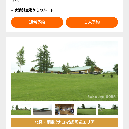
さい。
女満別空港からのルート
通常予約
１人予約
北見・網走 (サロマ湖)周辺エリア