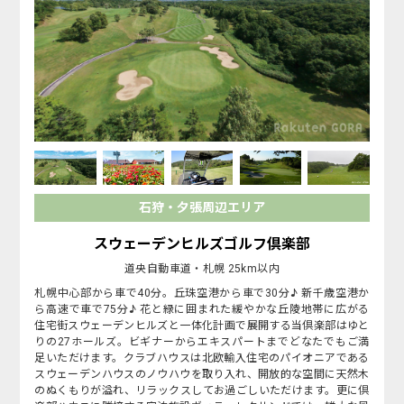
石狩・夕張周辺エリア
スウェーデンヒルズゴルフ倶楽部
道央自動車道・札幌 25km以内
札幌中心部から車で40分。丘珠空港から車で30分♪ 新千歳空港か
ら高速で車で75分♪ 花と緑に囲まれた緩やかな丘陵地帯に広がる
住宅街スウェーデンヒルズと一体化計画で展開する当倶楽部はゆと
りの27ホールズ。ビギナーからエキスパートまでどなたでもご満
足いただけます。クラブハウスは北欧輸入住宅のパイオニアである
スウェーデンハウスのノウハウを取り入れ、開放的な空間に天然木
のぬくもりが溢れ、リラックスしてお過ごしいただけます。更に倶