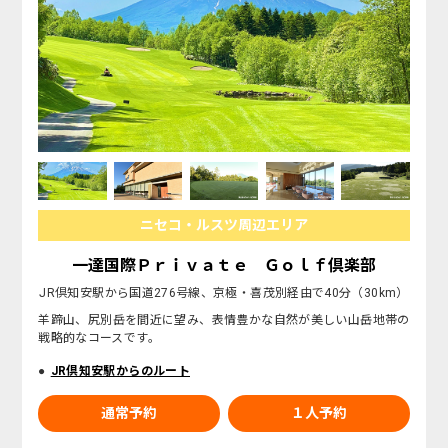
ニセコ・ルスツ周辺エリア
一達国際Ｐｒｉｖａｔｅ Ｇｏｌｆ倶楽部
JR倶知安駅から国道276号線、京極・喜茂別経由で40分（30km）
羊蹄山、尻別岳を間近に望み、表情豊かな自然が美しい山岳地帯の
戦略的なコースです。
JR倶知安駅からのルート
通常予約
１人予約