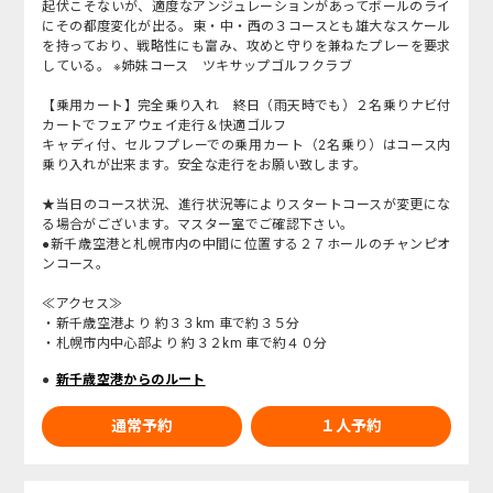
起伏こそないが、適度なアンジュレーションがあってボールのライ
にその都度変化が出る。東・中・西の３コースとも雄大なスケール
を持っており、戦略性にも富み、攻めと守りを兼ねたプレーを要求
している。 ※姉妹コース ツキサップゴルフクラブ
【乗用カート】完全乗り入れ 終日（雨天時でも）２名乗りナビ付
カートでフェアウェイ走行＆快適ゴルフ
キャディ付、セルフプレーでの乗用カート（2名乗り）はコース内
乗り入れが出来ます。安全な走行をお願い致します。
★当日のコース状況、進行状況等によりスタートコースが変更にな
る場合がございます。マスター室でご確認下さい。
●新千歳空港と札幌市内の中間に位置する２７ホールのチャンピオ
ンコース。
≪アクセス≫
・新千歳空港より 約３３km 車で約３５分
・札幌市内中心部より 約３２km 車で約４０分
新千歳空港からのルート
通常予約
１人予約