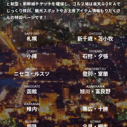
と航空・新幹線チケットを確保し、ゴルフ場は楽天ＧОＲＡで
じっくり検討。観光スポットやお土産アイテム情報もりだくさ
んの特設ページです！
SAPPORO
CHITOSE
札幌
新千歳・苫小牧
OTARU
ISHIKARI
小樽
石狩・夕張
NISEKO
NOBORIBETSU
ニセコ・ルスツ
登別・室蘭
HAKODATE
ASAHIKAWA
函館
旭川・富良野
WAKKANAI
OBIHIRO
稚内
帯広・十勝
KUSHIRO
KITAMI
釧路
北見・網走