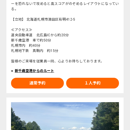
ーを恐れないで攻めると高スコアがのぞめるレイアウトになってい
る。
【立地】 北海道札幌市清田区有明412-5
≪アクセス≫
道央自動車道 北広島ICから約20分
新千歳空港 車で約50分
札幌市内 約40分
札幌地下鉄 真駒内 約15分
皆様のご来場を従業員一同、心よりお待ちしております。
新千歳空港からのルート
通常予約
１人予約