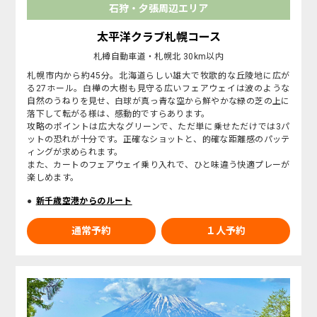
石狩・夕張周辺エリア
太平洋クラブ札幌コース
札樽自動車道・札幌北 30km以内
札幌市内から約45分。北海道らしい雄大で牧歌的な丘陵地に広が
る27ホール。白樺の大樹も見守る広いフェアウェイは波のような
自然のうねりを見せ、白球が真っ青な空から鮮やかな緑の芝の上に
落下して転がる様は、感動的ですらあります。
攻略のポイントは広大なグリーンで、ただ単に乗せただけでは3パ
ットの恐れが十分です。正確なショットと、的確な距離感のパッテ
ィングが求められます。
また、カートのフェアウェイ乗り入れで、ひと味違う快適プレーが
楽しめます。
新千歳空港からのルート
通常予約
１人予約