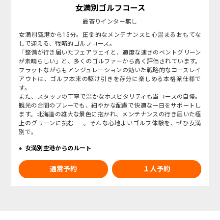
女満別ゴルフコース
最寄りインター無し
女満別空港から15分。圧倒的なメンテナンスと心温まるおもてな
しで迎える、戦略的ゴルフコース。
「整備が行き届いたフェアウェイと、適度な速さのベントグリーン
が素晴らしい」と、多くのゴルファーから高く評価されています。
フラットながらもアンジュレーションの効いた戦略的なコースレイ
アウトは、ゴルフ本来の駆け引きを存分に楽しめる本格派仕様で
す。
また、スタッフの丁寧で温かなホスピタリティも当コースの自慢。
観光の合間のプレーでも、細やかな配慮で快適な一日をサポートし
ます。北海道の雄大な景色に抱かれ、メンテナンスの行き届いた極
上のグリーンに挑む——。そんな心地よいゴルフ体験を、ぜひ女満
別で。
女満別空港からのルート
通常予約
１人予約