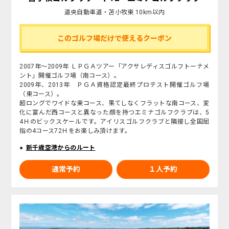
道央自動車道・苫小牧東 10km以内
このゴルフ場だけで使えるクーポン
2007年～2009年 ＬＰＧＡツアー「アクサレディスゴルフトーナメ
ント」開催ゴルフ場（南コース）。
2009年、2013年 ＰＧＡ資格認定最終プロテスト開催ゴルフ場
（東コース）。
超ロングでワイドな東コース、果てしなくフラットな南コース、変
化に富んだ西コースと異なった顔を持つエミナゴルフクラブは、5
4Ｈのビックスケールです。アイリスゴルフクラブと隣接し全国屈
指の4コース72Ｈをお楽しみ頂けます。
新千歳空港からのルート
通常予約
１人予約