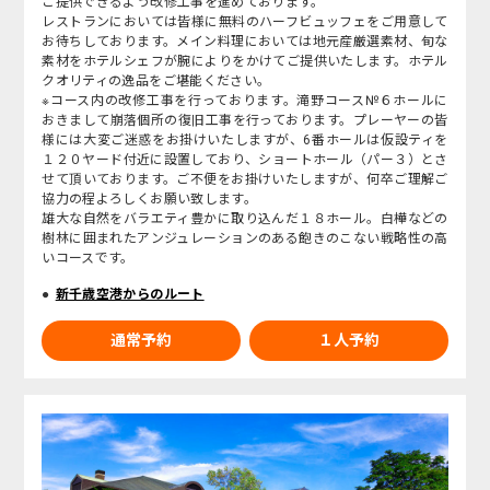
ご提供できるよう改修工事を進めております。
レストランにおいては皆様に無料のハーフビュッフェをご用意して
お待ちしております。メイン料理においては地元産厳選素材、旬な
素材をホテルシェフが腕によりをかけてご提供いたします。ホテル
クオリティの逸品をご堪能ください。
※コース内の改修工事を行っております。滝野コース№６ホールに
おきまして崩落個所の復旧工事を行っております。プレーヤーの皆
様には大変ご迷惑をお掛けいたしますが、6番ホールは仮設ティを
１２０ヤード付近に設置しており、ショートホール（パー３）とさ
せて頂いております。ご不便をお掛けいたしますが、何卒ご理解ご
協力の程よろしくお願い致します。
雄大な自然をバラエティ豊かに取り込んだ１８ホール。白樺などの
樹林に囲まれたアンジュレーションのある飽きのこない戦略性の高
いコースです。
新千歳空港からのルート
通常予約
１人予約