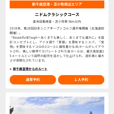
新千歳空港・苫小牧周辺エリア
ニドムクラシックコース
道央自動車道・苫小牧東 5km以内
2018年、第28回日本シニアオープンゴルフ選手権開催（北海道初
開催）。
「Beautiful&Tough～あくまでも美しく、あくまでも雄大に」を設
計コンセプトとし、アイヌ語で「首領」を意味するニスパ、「宝
物」を意味するイコロの2コースに個性豊かな45ホールがレイアウ
トされ、美しい樹林でセパレートされた各ホールは、最大高低差2
5メートルという自然の起伏を活かして仕上げられ、造形美と雄大
さが具現化されています。
新千歳空港からのルート
通常予約
１人予約