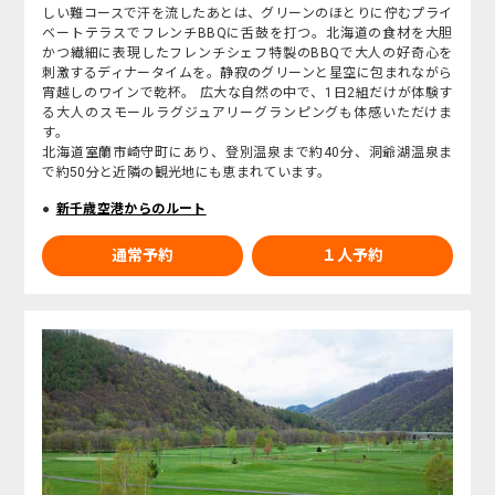
しい難コースで汗を流したあとは、グリーンのほとりに佇むプライ
ベートテラスでフレンチBBQに舌鼓を打つ。北海道の食材を大胆
かつ繊細に表現したフレンチシェフ特製のBBQで大人の好奇心を
刺激するディナータイムを。静寂のグリーンと星空に包まれながら
宵越しのワインで乾杯。 広大な自然の中で、1日2組だけが体験す
る大人のスモールラグジュアリーグランピングも体感いただけま
す。
北海道室蘭市崎守町にあり、登別温泉まで約40分、洞爺湖温泉ま
で約50分と近隣の観光地にも恵まれています。
新千歳空港からのルート
通常予約
１人予約