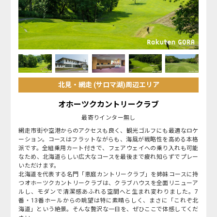
北見・網走 (サロマ湖)周辺エリア
オホーツクカントリークラブ
最寄りインター無し
網走市街や空港からのアクセスも良く、観光ゴルフにも最適なロケ
ーション。コースはフラットながらも、海風が戦略性を高める本格
派です。全組乗用カート付きで、フェアウェイへの乗り入れも可能
なため、北海道らしい広大なコースを最後まで疲れ知らずでプレー
いただけます。
北海道を代表する名門「恵庭カントリークラブ」を姉妹コースに持
つオホーツクカントリークラブは、クラブハウスを全面リニューア
ルし、モダンで清潔感あふれる空間へと生まれ変わりました。7
番・13番ホールからの眺望は特に素晴らしく、まさに「これぞ北
海道」という絶景。そんな贅沢な一日を、ぜひここで体感してくだ