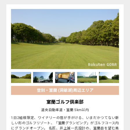
登別・室蘭 (洞爺湖)周辺エリア
室蘭ゴルフ倶楽部
道央自動車道・室蘭 5km以内
1日2組様限定、ワイナリーの宿が手がける、いまだかつてない新
しい形のゴルフリゾート、「室蘭グランピング」がゴルフコース内
にグランドオープン。 名匠、井上誠一氏設計の、室蘭岳を望む美