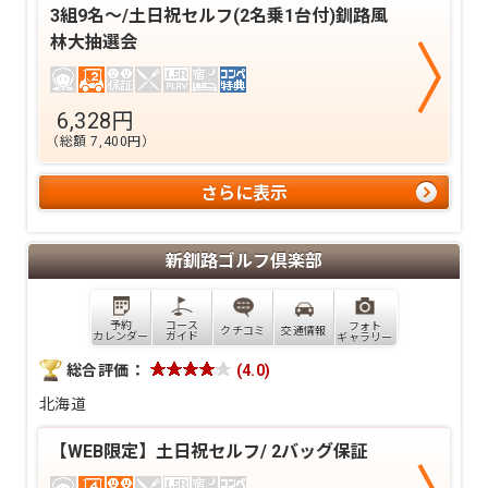
3組9名～/土日祝セルフ(2名乗1台付)釧路風
林大抽選会
6,328
円
（総額
7,400
円）
さらに表示
新釧路ゴルフ倶楽部
予約
コース
フォト
クチコミ
交通情報
カレンダー
ガイド
ギャラリー
総合評価：
(
4.0
)
北海道
【WEB限定】土日祝セルフ/ 2バッグ保証