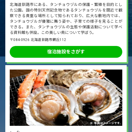
北海道釧路市にある、タンチョウヅルの保護・繁殖を目的とし
た公園。国の特別天然記念物であるタンチョウヅルを間近で観
察できる貴重な場所として知られており、広大な敷地内では、
タンチョウヅルが優雅に舞う姿や、子育ての様子を見ることが
できる。また、タンチョウヅルの生態や保護活動について学べ
る資料館も併設。この美しい鳥について学ぼう。
〒084-0926 北海道釧路市鶴丘112
宿泊施設をさがす