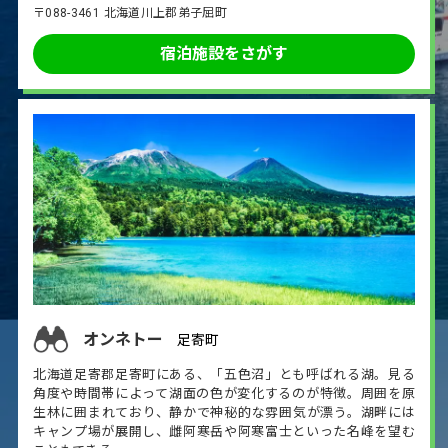
〒088-3461 北海道川上郡弟子屈町
宿泊施設をさがす
オンネトー
足寄町
北海道足寄郡足寄町にある、「五色沼」とも呼ばれる湖。見る
角度や時間帯によって湖面の色が変化するのが特徴。周囲を原
生林に囲まれており、静かで神秘的な雰囲気が漂う。湖畔には
キャンプ場が展開し、雌阿寒岳や阿寒富士といった名峰を望む