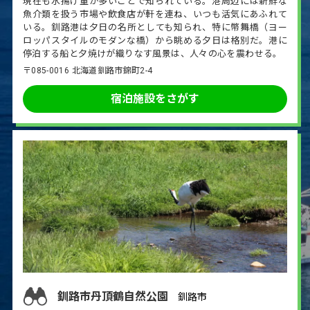
現在も水揚げ量が多いことで知られている。港周辺には新鮮な
魚介類を扱う市場や飲食店が軒を連ね、いつも活気にあふれて
いる。釧路港は夕日の名所としても知られ、特に幣舞橋（ヨー
ロッパスタイルのモダンな橋）から眺める夕日は格別だ。港に
停泊する船と夕焼けが織りなす風景は、人々の心を震わせる。
〒085-0016 北海道釧路市錦町2-4
宿泊施設をさがす
釧路市丹頂鶴自然公園
釧路市