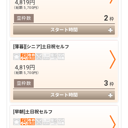
4,819
円
（総額
5,700
円）
2
空枠数
枠
スタート時間
[薄暮][シニア]土日祝セルフ
4,819
円
（総額
5,700
円）
3
空枠数
枠
スタート時間
[早朝]土日祝セルフ