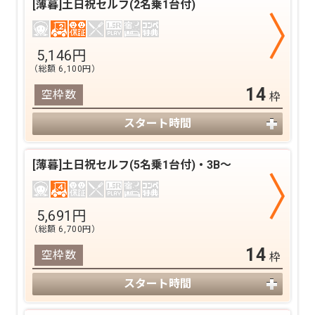
[薄暮]土日祝セルフ(2名乗1台付)
5,146
円
（総額
6,100
円）
14
空枠数
枠
スタート時間
[薄暮]土日祝セルフ(5名乗1台付)・3B～
5,691
円
（総額
6,700
円）
14
空枠数
枠
スタート時間