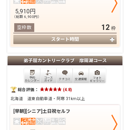
5,910
円
（総額
6,900
円）
12
空枠数
枠
スタート時間
弟子屈カントリークラブ 摩周湖コース
予約
コース
フォト
クチコミ
交通情報
カレンダー
ガイド
ギャラリー
総合評価：
(
4.8
)
北海道
道東自動車道・阿寒 31km以上
[早朝][シニア]土日祝セルフ