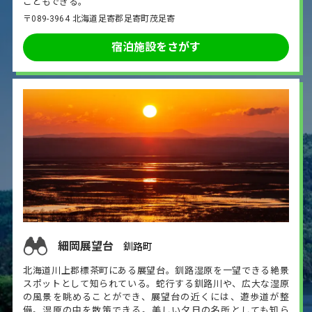
こともできる。
〒089-3964 北海道足寄郡足寄町茂足寄
宿泊施設をさがす
細岡展望台
釧路町
北海道川上郡標茶町にある展望台。釧路湿原を一望できる絶景
スポットとして知られている。蛇行する釧路川や、広大な湿原
の風景を眺めることができ、展望台の近くには、遊歩道が整
備。湿原の中を散策できる。美しい夕日の名所としても知ら