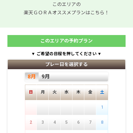
このエリアの
楽天ＧＯＲＡオススメプランはこちら！
このエリアの予約プラン
▼ ご希望の日程を押してください ▼
プレー日を選択する
8
月
9
月
日
月
火
水
木
金
土
1
2
3
4
5
6
7
8