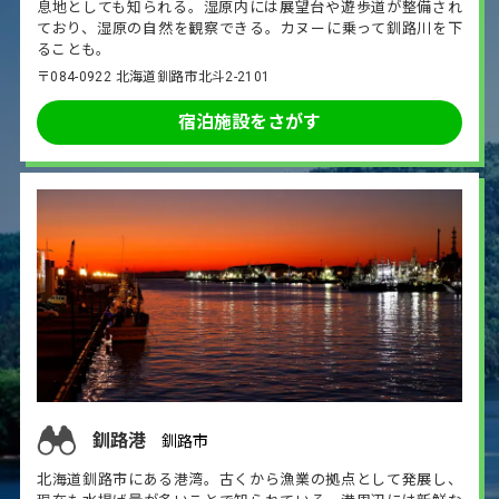
息地としても知られる。湿原内には展望台や遊歩道が整備され
ており、湿原の自然を観察できる。カヌーに乗って釧路川を下
ることも。
〒084-0922 北海道釧路市北斗2-2101
宿泊施設をさがす
釧路港
釧路市
北海道釧路市にある港湾。古くから漁業の拠点として発展し、