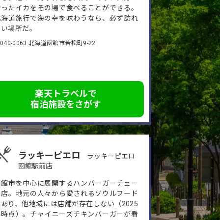
釣ったイカをその場で食べることができる。
北海道旅行で海の幸を味わうなら、必ず訪れ
たい場所だ。
040-0063 北海道函館市若松町9-22
楽天トラベルで
宿泊施設をさがす
ラッキーピエロ
ラッキーピエロ
函館駅前店
函館市を中心に展開するハンバーガーチェー
ン店。地元の人々から愛されるソウルフード
であり、他地域には店舗が存在しない（2025
年時点）。チャイニーズチキンバーガーが看