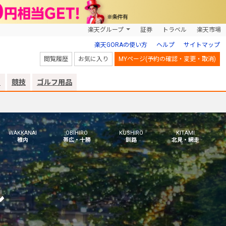
楽天グループ
証券
トラベル
楽天市場
楽天GORAの使い方
ヘルプ
サイトマップ
閲覧履歴
お気に入り
MYページ(予約の確認・変更・取消)
リ
競技
ゴルフ用品
WAKKANAI
OBIHIRO
KUSHIRO
KITAMI
稚内
帯広・十勝
釧路
北見・網走
ル