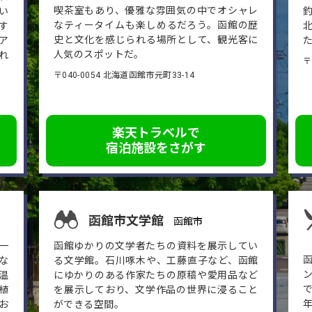
喫茶室もあり、優雅な雰囲気の中でオシャレ
い
なティータイムも楽しめるだろう。函館の歴
す
史と文化を感じられる場所として、観光客に
ア
人気のスポットだ。
れ
〒
〒040-0054 北海道函館市元町33-14
楽天トラベルで
宿泊施設をさがす
函館市文学館
函館市
一
函館ゆかりの文学者たちの資料を展示してい
な
る文学館。石川啄木や、工藤直子など、函館
温
にゆかりのある作家たちの原稿や愛用品など
植
を展示しており、文学作品の世界に浸ること
お
ができる空間。