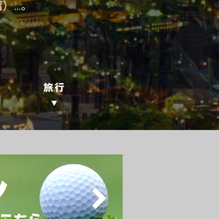
沼）…。
旅行