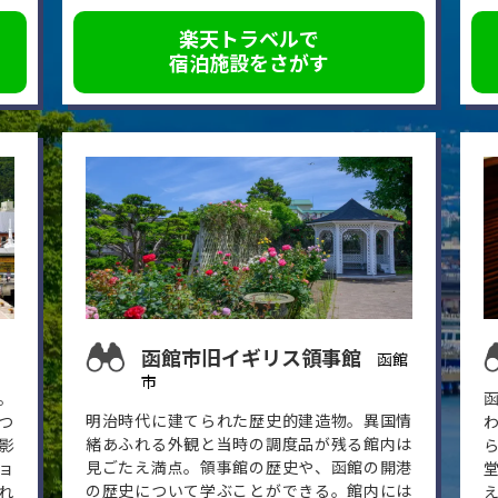
楽天トラベルで
宿泊施設をさがす
函館市旧イギリス領事館
函館
市
。
明治時代に建てられた歴史的建造物。異国情
つ
緒あふれる外観と当時の調度品が残る館内は
影
見ごたえ満点。領事館の歴史や、函館の開港
ョ
の歴史について学ぶことができる。館内には
れ