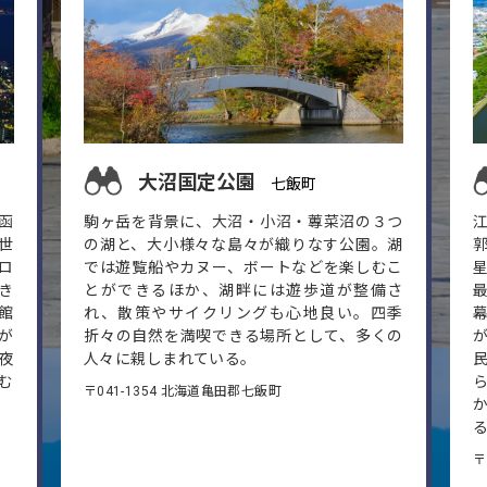
大沼国定公園
七飯町
函
駒ヶ岳を背景に、大沼・小沼・蓴菜沼の３つ
世
の湖と、大小様々な島々が織りなす公園。湖
ロ
では遊覧船やカヌー、ボートなどを楽しむこ
き
とができるほか、湖畔には遊歩道が整備さ
館
れ、散策やサイクリングも心地良い。四季
が
折々の自然を満喫できる場所として、多くの
夜
人々に親しまれている。
む
〒041-1354 北海道亀田郡七飯町
〒