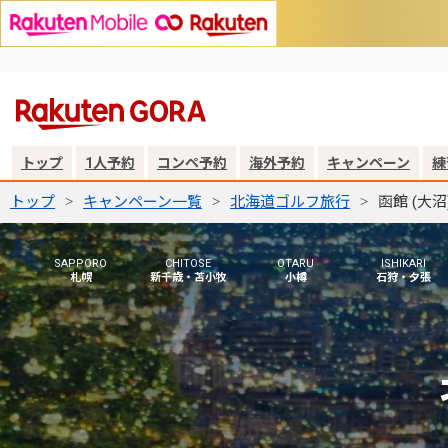
トップ
1人予約
コンペ予約
海外予約
キャンペーン
練
トップ
キャンペーン一覧
北海道ゴルフ旅行
函館 (大沼
SAPPORO
CHITOSE
OTARU
ISHIKARI
札幌
新千歳・苫小牧
小樽
石狩・夕張