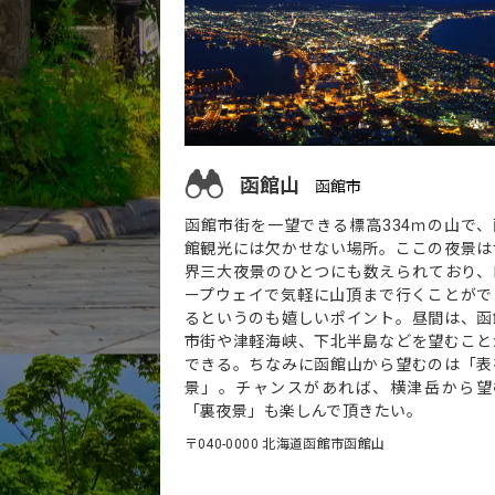
函館山
函館市
函館市街を一望できる標高334ｍの山で、
館観光には欠かせない場所。ここの夜景は
界三大夜景のひとつにも数えられており、
ープウェイで気軽に山頂まで行くことがで
るというのも嬉しいポイント。昼間は、函
市街や津軽海峡、下北半島などを望むこと
できる。ちなみに函館山から望むのは「表
景」。チャンスがあれば、横津岳から望
「裏夜景」も楽しんで頂きたい。
〒040-0000 北海道函館市函館山