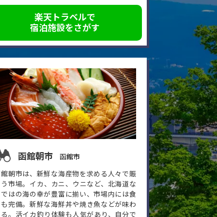
楽天トラベルで
宿泊施設をさがす
函館朝市
函館市
函館朝市は、新鮮な海産物を求める人々で賑
わう市場。イカ、カニ、ウニなど、北海道な
らではの海の幸が豊富に揃い、市場内には食
堂も完備。新鮮な海鮮丼や焼き魚などが味わ
える。活イカ釣り体験も人気があり、自分で