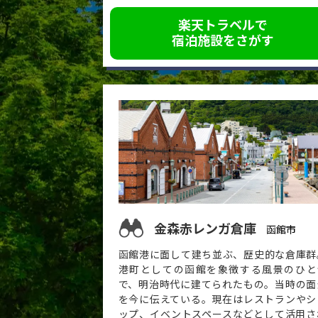
楽天トラベルで
宿泊施設をさがす
金森赤レンガ倉庫
函館市
函館港に面して建ち並ぶ、歴史的な倉庫群
港町としての函館を象徴する風景のひと
で、明治時代に建てられたもの。当時の面
を今に伝えている。現在はレストランやシ
ップ、イベントスペースなどとして活用さ