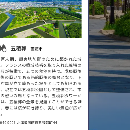
五稜郭
函館市
江戸末期、蝦夷地防衛のために築かれた城
郭。フランスの築城技術を取り入れた独特の
星形が特徴で、五つの稜堡を持つ。戊辰戦争
最後の戦いである箱館戦争の舞台となり、旧
幕府軍が立て籠もった場所としても知られる
が、現在では五稜郭公園として整備され、市
民の憩いの場となっている。五稜郭タワーか
らは、五稜郭の全景を見渡すことができるほ
か、春には桜が咲き誇り、美しい景色が広が
る。
040-0001 北海道函館市五稜郭町44