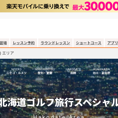
習場
レッスン予約
ラウンドレッスン
ショートコース
アプ
) エリア
NISEKO
NOBORIBETSU
HAKODATE
ASAHIKAWA
ニセコ・ルスツ
登別・室蘭
函館
旭川・富良野
北海道ゴルフ旅行
スペシャ
Hakodate Area