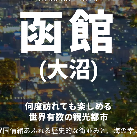
函館
(大沼)
何度訪れても楽しめる
世界有数の観光都市
異国情緒あふれる歴史的な街並みと、海の幸