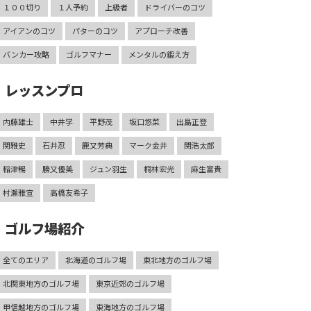
１００切り
１人予約
上級者
ドライバーのコツ
アイアンのコツ
パターのコツ
アプローチ改善
バンカー攻略
ゴルフマナー
メンタルの鍛え方
レッスンプロ
内藤雄士
中井学
平野茂
坂口悠菜
出島正登
関雅史
石井忍
鹿又芳典
マーク金井
関浩太郎
稲津暢
勝又優美
ジュン羽生
桐林宏光
麻生富貴
村瀬雅宣
高橋友希子
ゴルフ場紹介
全てのエリア
北海道のゴルフ場
東北地方のゴルフ場
北関東地方のゴルフ場
東京近郊のゴルフ場
甲信越地方のゴルフ場
東海地方のゴルフ場