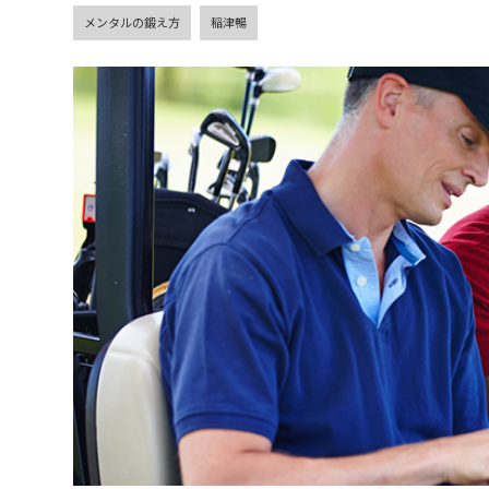
メンタルの鍛え方
稲津暢