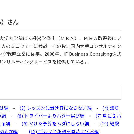
る）さん
立大学大学院にて経営学修士（ＭＢＡ）。ＭＢＡ取得後にプ
リカのミニツアーに参戦。その後、国内大手コンサルティン
に従事。2008年、IF Business Consulting株式
コンサルティングサービスを提供している。
のは編
-
(3) レッスンに受け身にならない編
-
(4) 譲り
い編
-
(6) ドライバーよりパター選び編
-
(7) 常に２パ
える編
-
(9) かけた予算をムダにしない編
-
(10) 経験
はあるか編
-
(12) ゴルフと英語を同時に学ぶ編