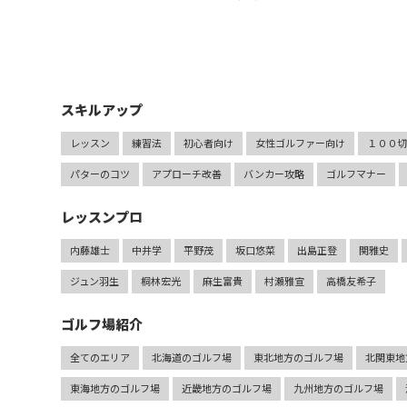
スキルアップ
レッスン
練習法
初心者向け
女性ゴルファー向け
１００
パターのコツ
アプローチ改善
バンカー攻略
ゴルフマナー
レッスンプロ
内藤雄士
中井学
平野茂
坂口悠菜
出島正登
関雅史
ジュン羽生
桐林宏光
麻生富貴
村瀬雅宣
高橋友希子
ゴルフ場紹介
全てのエリア
北海道のゴルフ場
東北地方のゴルフ場
北関東地
東海地方のゴルフ場
近畿地方のゴルフ場
九州地方のゴルフ場