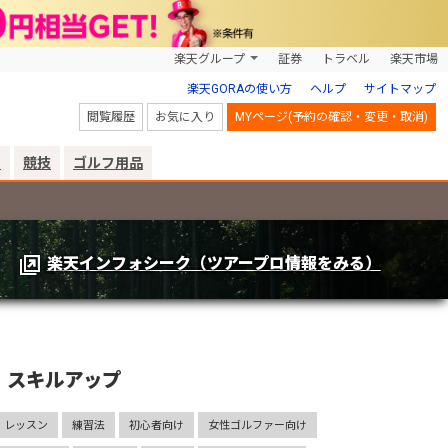
楽天グループ
証券
トラベル
楽天市場
楽天GORAの使い方
ヘルプ
サイトマップ
閲覧履歴
お気に入り
MYページ(予約の確認・変更・取消)
リ
競技
ゴルフ用品
楽天インフォシーク（ツアープロ情報をみる）
スキルアップ
レッスン
練習法
初心者向け
女性ゴルファー向け