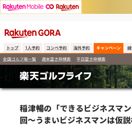
トップ
1人予約
コンペ予約
海外予約
キャンペーン
練
全国ゴルフ場一覧
週末空き枠検索
平日空き枠検索
稲津暢の「できるビジネスマン
回～うまいビジネスマンは仮説