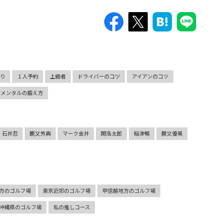
切り
１人予約
上級者
ドライバーのコツ
アイアンのコツ
メンタルの鍛え方
石井忍
鹿又芳典
マーク金井
関浩太郎
稲津暢
勝又優美
方のゴルフ場
東京近郊のゴルフ場
甲信越地方のゴルフ場
沖縄県のゴルフ場
私の推しコース