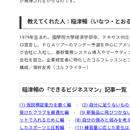
が発揮されるからなのです。
教えてくれた人：稲津暢（いなつ・とお
1979年生まれ。國學院大學経済学部卒、テキサス州
ロ宣言し、ＰＧＡツアーのマンデー予選を中心にアメ
グ会社に入社し、基幹業務システム導入やマーケティング戦略立案
会社を設立。企業経営者に特化したゴルフレッスンと
構成／保井友秀（ゴルフライター）
稲津暢の「できるビジネスマン」記事一覧
(1) 仮説検証能力を磨く編
-
(2) 自分に足りないも
受けたクラブを最適化編
-
(5) 新製品に飛びつかな
ットで入れるために編
-
(8) 自分の強みと弱みを考
したスポーツと比較編
-
(11) 練習量に応じた変化