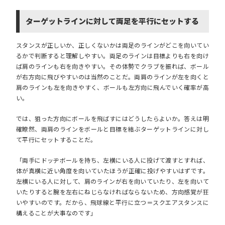
ターゲットラインに対して両足を平行にセットする
スタンスが正しいか、正しくないかは両足のラインがどこを向いてい
るかで判断すると理解しやすい。両足のラインは目標よりも右を向け
ば肩のラインも右を向きやすい。その体勢でクラブを振れば、ボール
が右方向に飛びやすいのは当然のことだ。両肩のラインが左を向くと
肩のラインも左を向きやすく、ボールも左方向に飛んでいく確率が高
い。
では、狙った方向にボールを飛ばすにはどうしたらよいか。答えは明
確瞭然、両肩のラインをボールと目標を結ぶターゲットラインに対し
て平行にセットすることだ。
「両手にドッヂボールを持ち、左横にいる人に投げて渡すとすれば、
体が真横に近い角度を向いていたほうが正確に投げやすいはずです。
左横にいる人に対して、肩のラインが右を向いていたり、左を向いて
いたりすると腕を左右にねじらなければならないため、方向感覚が狂
いやすいのです。だから、飛球線と平行に立つ＝スクエアスタンスに
構えることが大事なのです」