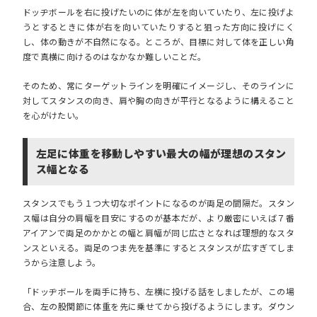
ドッヂボールを右に投げたいのに体が左を向いていたり、左に投げよ
うとするときに体が右を向いていたりすると狙った方向に投げにく
し、体の動きが不自然になる。ところが、目標に対して体を正しい角
度で真横に向けるのはなかなか難しいことだ。
そのため、常にターゲットラインを明確にイメージし、そのラインに
対してスタンスの向き、肩や胸の向きが平行となるように構えること
を心がけたい。
左足に体重を移動しやすい最大の幅が理想のスタン
ス幅となる
スタンスでもう１つ大切なポイントになるのが両足の間隔だ。スタン
ス幅は自分の肩幅を目安にするのが基本だが、より厳密にいえば７番
アイアンで両足のかかとの幅と肩幅が同じ広さとなれば理想的なスタ
ンスといえる。両足のつま先を基準にするとスタンスが広すぎてしま
うから注意しよう。
「ドッヂボールを両手に持ち、左横に投げる話をしましたが、この場
合、左の股関節に体重を先に乗せてから投げるようにします。ダウン