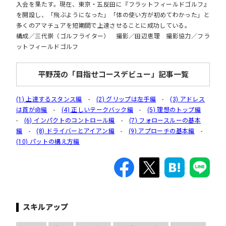
入会を果たす。現在、東京・五反田に『フラットフィールドゴルフ』
を開設し、「飛ぶようになった」「体の使い方が初めてわかった」と
多くのアマチュアを短期間で上達させることに成功している。
構成／三代崇（ゴルフライター） 撮影／田辺恵理 撮影協力／フラ
ットフィールドゴルフ
平野茂の「目指せコースデビュー」記事一覧
(1) 上達するスタンス編
-
(2) グリップは左手編
-
(3) アドレス
は首が命編
-
(4) 正しいテークバック編
-
(5) 理想のトップ編
-
(6) インパクトのコントロール編
-
(7) フォロースルーの基本
編
-
(8) ドライバーとアイアン編
-
(9) アプローチの基本編
-
(10) パットの構え方編
スキルアップ