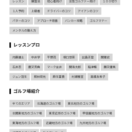
レッスン
練習法
初心者向け
女性ゴルファー向け
１００切り
１人予約
上級者
ドライバーのコツ
アイアンのコツ
パターのコツ
アプローチ改善
バンカー攻略
ゴルフマナー
メンタルの鍛え方
レッスンプロ
内藤雄士
中井学
平野茂
坂口悠菜
出島正登
関雅史
石井忍
鹿又芳典
マーク金井
関浩太郎
稲津暢
勝又優美
ジュン羽生
桐林宏光
麻生富貴
村瀬雅宣
高橋友希子
ゴルフ場紹介
全てのエリア
北海道のゴルフ場
東北地方のゴルフ場
北関東地方のゴルフ場
東京近郊のゴルフ場
甲信越地方のゴルフ場
東海地方のゴルフ場
近畿地方のゴルフ場
九州地方のゴルフ場