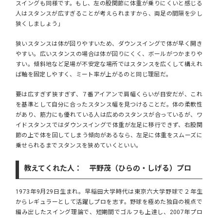
スイングも同様です。もし、左の股関節に体重が乗りにくいと感じる
人はスタンスが広すぎることが考えられますから、両足の間隔を少し
狭くしましょう」
狭いスタンスは体が回りやすいため、ダウンスイングで体が早く開き
やすい。広いスタンスの場合は体が回りにくく、ボールがつかまりや
すい。傾斜地など足場が不安定な場所ではスタンスを広くして構えれ
ば軸を固定しやすく、ミート率が上がるのと同じ理屈だ。
要は広すぎず狭すぎず、７番アイアンで肩幅くらいが目安だが、これ
を基準として自分に合ったスタンス幅を見つけることだ。体の柔軟性
があり、筋力にも優れている人は広めのスタンスが合っているが、ワ
イドスタンスではダウンスイングで体重が左足に移行できず、右股関
節の上で体を回してしまう傾向があるなら、左足に体重をスムーズに
乗せられるまでスタンスを狭めていくといい。
教えてくれた人： 平野茂（ひらの・しげる）プロ
1973年9月29日生まれ。早稲田大学時代は東京六大学野球で２年生
からレギュラーとして活躍しプロを志す。野球を極めた独自の視点で
編み出したスイング理論で、短期間でゴルフも上達し、2007年プロ