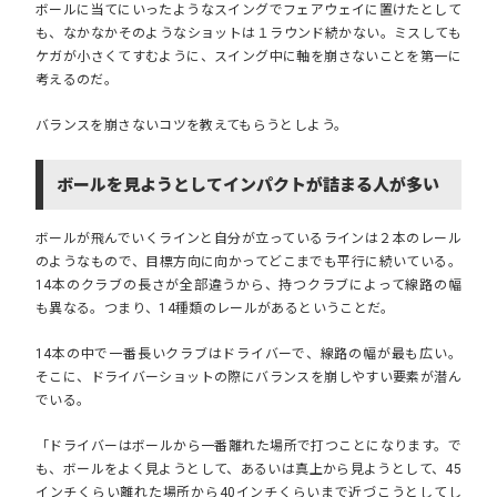
ボールに当てにいったようなスイングでフェアウェイに置けたとして
も、なかなかそのようなショットは１ラウンド続かない。ミスしても
ケガが小さくてすむように、スイング中に軸を崩さないことを第一に
考えるのだ。
バランスを崩さないコツを教えてもらうとしよう。
ボールを見ようとしてインパクトが詰まる人が多い
ボールが飛んでいくラインと自分が立っているラインは２本のレール
のようなもので、目標方向に向かってどこまでも平行に続いている。
14本のクラブの長さが全部違うから、持つクラブによって線路の幅
も異なる。つまり、14種類のレールがあるということだ。
14本の中で一番長いクラブはドライバーで、線路の幅が最も広い。
そこに、ドライバーショットの際にバランスを崩しやすい要素が潜ん
でいる。
「ドライバーはボールから一番離れた場所で打つことになります。で
も、ボールをよく見ようとして、あるいは真上から見ようとして、45
インチくらい離れた場所から40インチくらいまで近づこうとしてし