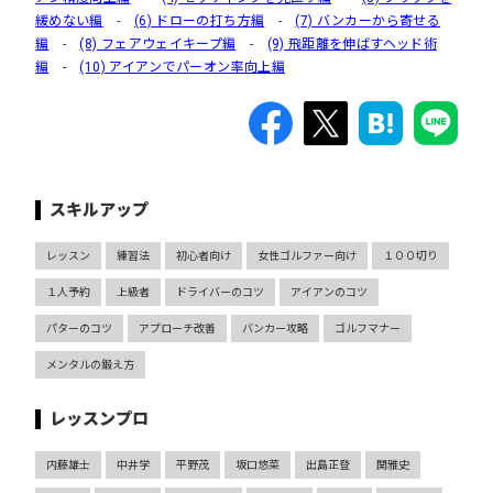
緩めない編
-
(6) ドローの打ち方編
-
(7) バンカーから寄せる
編
-
(8) フェアウェイキープ編
-
(9) 飛距離を伸ばすヘッド術
編
-
(10) アイアンでパーオン率向上編
スキルアップ
レッスン
練習法
初心者向け
女性ゴルファー向け
１００切り
１人予約
上級者
ドライバーのコツ
アイアンのコツ
パターのコツ
アプローチ改善
バンカー攻略
ゴルフマナー
メンタルの鍛え方
レッスンプロ
内藤雄士
中井学
平野茂
坂口悠菜
出島正登
関雅史