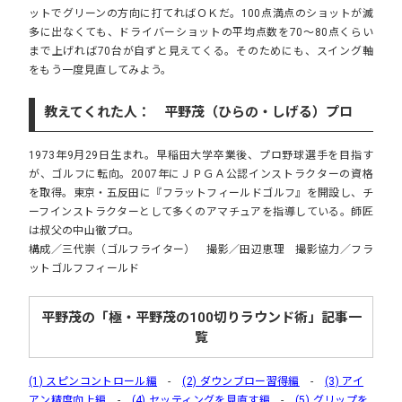
ットでグリーンの方向に打てればＯＫだ。100点満点のショットが滅
多に出なくても、ドライバーショットの平均点数を70～80点くらい
まで上げれば70台が自ずと見えてくる。そのためにも、スイング軸
をもう一度見直してみよう。
教えてくれた人： 平野茂（ひらの・しげる）プロ
1973年9月29日生まれ。早稲田大学卒業後、プロ野球選手を目指す
が、ゴルフに転向。2007年にＪＰＧＡ公認インストラクターの資格
を取得。東京・五反田に『フラットフィールドゴルフ』を開設し、チ
ーフインストラクターとして多くのアマチュアを指導している。師匠
は叔父の中山徹プロ。
構成／三代崇（ゴルフライター） 撮影／田辺恵理 撮影協力／フラ
ットゴルフフィールド
平野茂の「極・平野茂の100切りラウンド術」記事一
覧
(1) スピンコントロール編
-
(2) ダウンブロー習得編
-
(3) アイ
アン精度向上編
-
(4) セッティングを見直す編
-
(5) グリップを