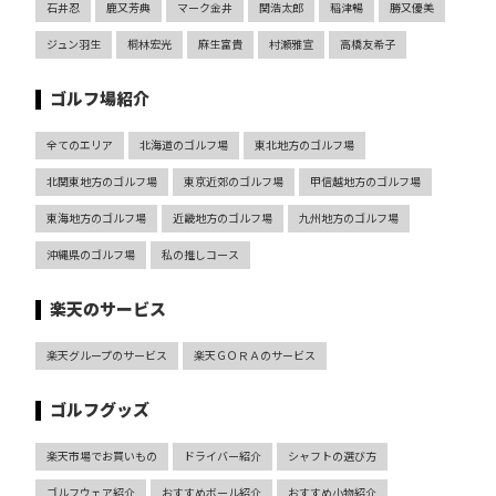
石井忍
鹿又芳典
マーク金井
関浩太郎
稲津暢
勝又優美
ジュン羽生
桐林宏光
麻生富貴
村瀬雅宣
高橋友希子
ゴルフ場紹介
全てのエリア
北海道のゴルフ場
東北地方のゴルフ場
北関東地方のゴルフ場
東京近郊のゴルフ場
甲信越地方のゴルフ場
東海地方のゴルフ場
近畿地方のゴルフ場
九州地方のゴルフ場
沖縄県のゴルフ場
私の推しコース
楽天のサービス
楽天グループのサービス
楽天ＧＯＲＡのサービス
ゴルフグッズ
楽天市場でお買いもの
ドライバー紹介
シャフトの選び方
ゴルフウェア紹介
おすすめボール紹介
おすすめ小物紹介