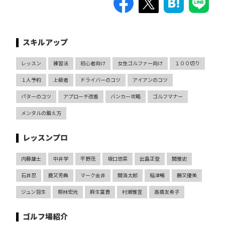
スキルアップ
レッスン
練習法
初心者向け
女性ゴルファー向け
１００切り
１人予約
上級者
ドライバーのコツ
アイアンのコツ
パターのコツ
アプローチ改善
バンカー攻略
ゴルフマナー
メンタルの鍛え方
レッスンプロ
内藤雄士
中井学
平野茂
坂口悠菜
出島正登
関雅史
石井忍
鹿又芳典
マーク金井
関浩太郎
稲津暢
勝又優美
ジュン羽生
桐林宏光
麻生富貴
村瀬雅宣
高橋友希子
ゴルフ場紹介