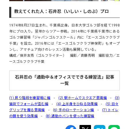
教えてくれた人：石井忍（いしい・しのぶ）プロ
1974年8月27日生まれ、千葉県出身。日本大学ゴルフ部を経て1998
年にプロ入り。翌年からツアー参戦。2014年に千葉県千葉市にある
ゴルフ練習場「ジャパンゴルフスクール」内に「エースゴルフクラブ
千葉」を設立。2016年には「エースゴルフクラブ神保町」もオープ
ンし、アマチュア向けのレッスン活動も展開している。
構成／保井友秀（ゴルフライター） 撮影／斉藤秀明 撮影協力／エ
ースゴルフクラブ千葉
石井忍の「通勤中＆オフィスでできる練習法」記事
一覧
(1) 昇り階段を練習場に編
-
(2) 駅ホームでスクエア意識編
-
(3)
猫背でフォームが歪む編
-
(4) 上半身をひねる効果編
-
(5) 日々
グリップを握る意識編
-
(6) 手のローテーション編
-
(7) トイレ
の鏡を使う効果編
-
(8) 通勤カバンを使った練習編