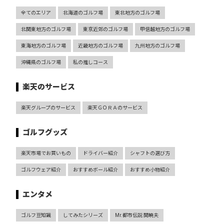
全てのエリア
北海道のゴルフ場
東北地方のゴルフ場
北関東地方のゴルフ場
東京近郊のゴルフ場
甲信越地方のゴルフ場
東海地方のゴルフ場
近畿地方のゴルフ場
九州地方のゴルフ場
沖縄県のゴルフ場
私の推しコース
楽天のサービス
楽天グループのサービス
楽天ＧＯＲＡのサービス
ゴルフグッズ
楽天市場でお買いもの
ドライバー紹介
シャフトの選び方
ゴルフウェア紹介
おすすめボール紹介
おすすめ小物紹介
エンタメ
ゴルフ豆知識
してみたシリーズ
Mr.都市伝説 関暁夫