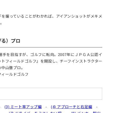
ギを握っていることがわかれば、アイアンショットがメキメ
る。
げる）プロ
球選手を目指すが、ゴルフに転向。2007年にＪＰＧＡ公認イ
ットフィールドゴルフ』を開設し、チーフインストラクター
の中山徹プロ。
フィールドゴルフ
-
(3) ミート率アップ編
-
(4) アプローチと右足編
-