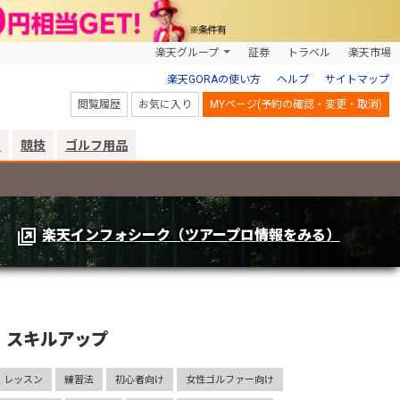
楽天グループ
証券
トラベル
楽天市場
楽天GORAの使い方
ヘルプ
サイトマップ
閲覧履歴
お気に入り
MYページ(予約の確認・変更・取消)
リ
競技
ゴルフ用品
楽天インフォシーク（ツアープロ情報をみる）
スキルアップ
レッスン
練習法
初心者向け
女性ゴルファー向け