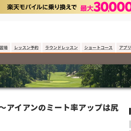
習場
レッスン予約
ラウンドレッスン
ショートコース
アプ
回～アイアンのミート率アップは尻