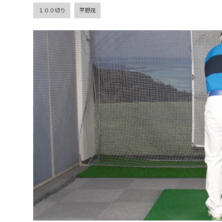
１００切り
平野茂