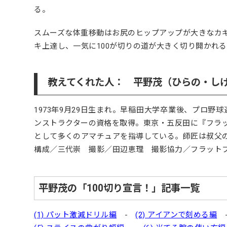
る。
スムーズな体重移動はお尻のヒップアップが大きなカ
キ上達し、一気に100が切りの道が大きく切り開かれ
教えてくれた人： 平野茂（ひらの・し
1973年9月29日生まれ。早稲田大学卒業後、プロ野
ンストラクターの資格を取得。東京・五反田に『フラ
として多くのアマチュアを指導している。師匠は叔父
構成／三代崇 撮影／田辺恵理 撮影協力／フラット
平野茂の「100切り宣言！」記事一覧
(1) パット激減ドリル編
-
(2) アイアンで刻める編