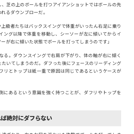
し、芝の上のボールを打つアイアンショットではボールの先
われるダウンブローだ。
や上級者たちはバックスイングで体重がいったん右足に乗り
イング以降で体重を移動し、シーソーが左に傾いてからイ
ソーが右に傾いた状態でボールを打ってしまうのです」
なる。ダウンスイングで右肩が下がり、体の軸が右に傾く
たたいてしまうのだ。ダフった後にフェースのリーディング
フリとトップは紙一重で原因は同じであるというケースが
側にあるという意識
を強く持つことが、ダフリやトップを
れば絶対にダフらない