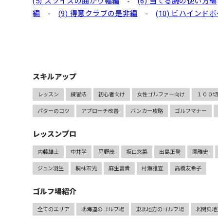
(5) スライスの曲がり幅編
-
(6) 当てる腕の使い方編
編
-
(9) 得意クラブの是非編
-
(10) ビハイン
スキルアップ
レッスン
練習法
初心者向け
女性ゴルファー向け
１００
パターのコツ
アプローチ改善
バンカー攻略
ゴルフマナー
レッスンプロ
内藤雄士
中井学
平野茂
坂口悠菜
出島正登
関雅史
ジュン羽生
桐林宏光
麻生富貴
村瀬雅宣
高橋友希子
ゴルフ場紹介
全てのエリア
北海道のゴルフ場
東北地方のゴルフ場
北関東地