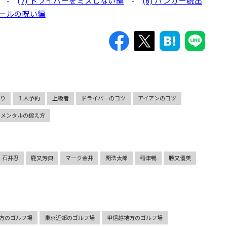
-
(7) ドライバーをミスしない編
-
(8) バンカー脱出
ドボールの呪い編
切り
１人予約
上級者
ドライバーのコツ
アイアンのコツ
メンタルの鍛え方
石井忍
鹿又芳典
マーク金井
関浩太郎
稲津暢
勝又優美
方のゴルフ場
東京近郊のゴルフ場
甲信越地方のゴルフ場