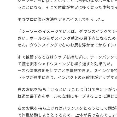
シーソーが右に傾くということは自分の体がボールか
うことになる。そこで体重が右足に多く乗った体勢で
平野プロに修正方法をアドバイスしてもらった。
「シーソーのイメージでいえば、ダウンスイングでシ
さい。ボールの先がスイング軌道の最下点になるため
せん。ダウンスイングで右のお尻を浮かせてからイン
家で練習するときはクラブを持たずに、テークバック
て腕を振るシャドウスイングを繰り返すと効果的だ。
ーズな体重移動を促すことを体感できる。
スイングを
トップが簡単に直り、インパクトの正確性がアップす
右のお尻を持ち上げるということは自分で左足下がり
軌道の最下点をボールの左側にキープすることに通じ
右のお尻を持ち上げればバランスをとろうとして頭が
で体重移動しようとするため、上体が突っ込んでしま