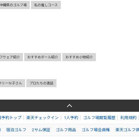
沖縄県のゴルフ場
私の推しコース
フウェア紹介
おすすめボール紹介
おすすめ小物紹介
ラリーＮ子さん
プロたちの逸話
場予約トップ
楽天チェックイン
1人予約
ゴルフ場閲覧履歴
利用規約
約
宿泊ゴルフ
2サム保証
ゴルフ用品
ゴルフ場会員権
楽天ゴルフ