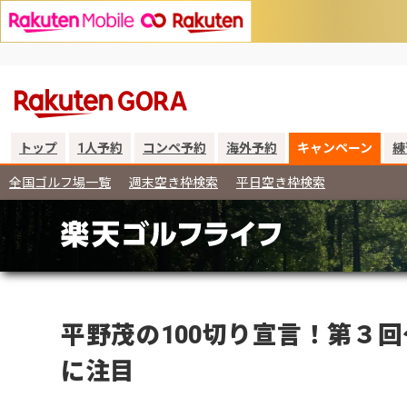
トップ
1人予約
コンペ予約
海外予約
キャンペーン
練
全国ゴルフ場一覧
週末空き枠検索
平日空き枠検索
平野茂の100切り宣言！第３
に注目