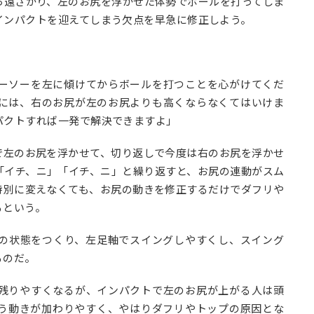
ら遠ざかり、左のお尻を浮かせた体勢でボールを打ってしま
インパクトを迎えてしまう欠点を早急に修正しよう。
ーソーを左に傾けてからボールを打つことを心がけてくだ
には、右のお尻が左のお尻よりも高くならなくてはいけま
パクトすれば一発で解決できますよ」
で左のお尻を浮かせて、切り返しで今度は右のお尻を浮かせ
「イチ、ニ」「イチ、ニ」と繰り返すと、お尻の連動がスム
特別に変えなくても、お尻の動きを修正するだけでダフリや
る
という。
の状態をつくり、左足軸でスイングしやすくし、スイング
るのだ。
残りやすくなるが、インパクトで左のお尻が上がる人は頭
う動きが加わりやすく、やはりダフリやトップの原因とな