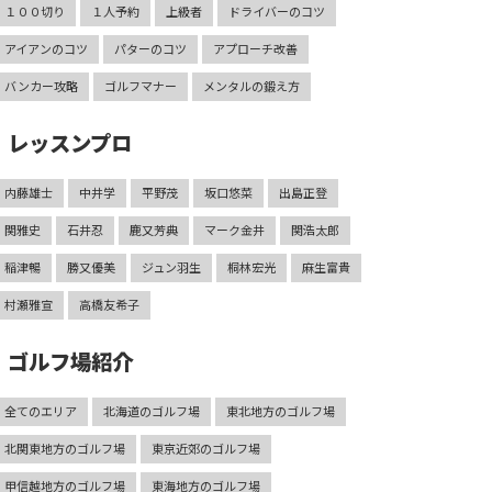
１００切り
１人予約
上級者
ドライバーのコツ
アイアンのコツ
パターのコツ
アプローチ改善
バンカー攻略
ゴルフマナー
メンタルの鍛え方
レッスンプロ
内藤雄士
中井学
平野茂
坂口悠菜
出島正登
関雅史
石井忍
鹿又芳典
マーク金井
関浩太郎
稲津暢
勝又優美
ジュン羽生
桐林宏光
麻生富貴
村瀬雅宣
高橋友希子
ゴルフ場紹介
全てのエリア
北海道のゴルフ場
東北地方のゴルフ場
北関東地方のゴルフ場
東京近郊のゴルフ場
甲信越地方のゴルフ場
東海地方のゴルフ場