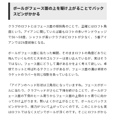
ボールがフェース面の上を駆け上がることでバック
スピンがかかる
クラブのロフトとはフェース面の傾斜角のことで、正確にはロフト角
度という。アイアンに関していえば最もロフトの多いサンドウェッジ
で56～58度、シャフトが長いクラブほどロフトが少なく、５番アイ
アンでは26度前後となる。
ボールがフェース面に当たった瞬間、そのままロフトの角度どおりに
飛んでいくものだと大半のゴルファーは思い込んでいるが、実はそう
ではない。フェース面にどうして溝があるかをよく考えて欲しい。卓
球でカットと呼ばれるテクニックがあるが、フェース面の溝は卓球の
ラケットのラバーを同じ役割を負っているという。
「アイアンのヘッド形状は三角形になっていますね。フェースがボー
ルに当たり、クラブヘッドがさらに下降を続けることで、ボールがフ
ェース面の下側のヒール寄りからフェース面の上側のトゥ寄りに向か
ってかけ上がります。勢いよくかけ上がることで、ボールにバックス
ピンがかかり、揚力がついて上がっていくのです。このことからも
実
はロフトではなくスピンでボールが浮く
のです。そこにロフトがから