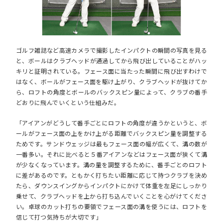
ゴルフ雑誌など高速カメラで撮影したインパクトの瞬間の写真を見る
と、ボールはクラブヘッドが通過してから飛び出していることがハッ
キリと証明されている。フェース面に当たった瞬間に飛び出すわけで
はなく、ボールがフェース面を駆け上がり、クラブヘッドが抜けてか
ら、ロフトの角度とボールのバックスピン量によって、クラブの番手
どおりに飛んでいくという仕組みだ。
「アイアンがどうして番手ごとにロフトの角度が違うかというと、ボ
ールがフェース面の上をかけ上がる距離でバックスピン量を調整する
ためです。サンドウェッジは最もフェース面の幅が広くて、溝の数が
一番多い。それに比べると５番アイアンなどはフェース面が狭くて溝
が少なくなっています。溝の量を調整するために、番手ごとのロフト
に差があるのです。ともかく打ちたい距離に応じて持つクラブを決め
たら、
ダウンスイングからインパクトにかけて体重を左足にしっかり
乗せて、クラブヘッドを上から打ち込んでいくことを心がけてくださ
い。
卓球のカット打ちの要領でフェース面の溝を使うには、ロフトを
信じて打つ気持ちが大切です」