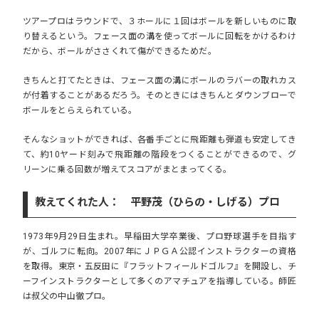
ツアープロはラウンドで、３ホールに１回はボールを新しいものに取
り替えるという。フェース面の溝を使ってボールに回転をかけるわけ
だから、ボールがささくれて傷ができるためだ。
きちんと打てたときは、フェース面の溝にボールのラバーの取れカス
が付着することがあるだろう。そのときにはきちんとダウンブローで
ボールをとらえられている。
そんなショットができれば、各番手ごとに飛距離も弾道も安定してき
て、約10ヤード刻みで飛距離の階段をつくることができるので、グ
リーンに乗る回数が増えてスコアがまとまってくる。
教えてくれた人： 平野茂（ひらの・しげる）プロ
1973年9月29日生まれ。早稲田大学卒業後、プロ野球選手を目指す
が、ゴルフに転向。2007年にＪＰＧＡ公認インストラクターの資格
を取得。東京・五反田に『フラットフィールドゴルフ』を開設し、チ
ーフインストラクターとして多くのアマチュアを指導している。師匠
は叔父の中山徹プロ。