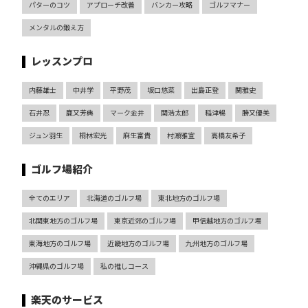
パターのコツ
アプローチ改善
バンカー攻略
ゴルフマナー
メンタルの鍛え方
レッスンプロ
内藤雄士
中井学
平野茂
坂口悠菜
出島正登
関雅史
石井忍
鹿又芳典
マーク金井
関浩太郎
稲津暢
勝又優美
ジュン羽生
桐林宏光
麻生富貴
村瀬雅宣
高橋友希子
ゴルフ場紹介
全てのエリア
北海道のゴルフ場
東北地方のゴルフ場
北関東地方のゴルフ場
東京近郊のゴルフ場
甲信越地方のゴルフ場
東海地方のゴルフ場
近畿地方のゴルフ場
九州地方のゴルフ場
沖縄県のゴルフ場
私の推しコース
楽天のサービス