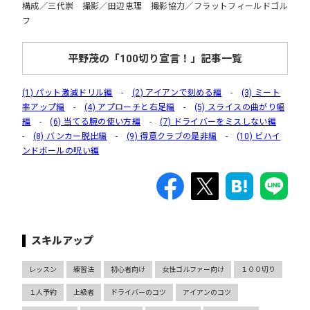
構成／三代崇 撮影／田辺恵理 撮影協力／フラットフィールドゴル
フ
平野茂の「100切り宣言！」記事一覧
(1) パット激減ドリル編
-
(2) アイアンで刻める編
-
(3) ミート
率アップ編
-
(4) アプローチと右足編
-
(5) スライスの曲がり幅
編
-
(6) 当てる腕の使い方編
-
(7) ドライバーをミスしない編
-
(8) バンカー脱出編
-
(9) 得意クラブの是非編
-
(10) ビハイ
ンドボールの呪い編
スキルアップ
レッスン
練習法
初心者向け
女性ゴルファー向け
１００切り
１人予約
上級者
ドライバーのコツ
アイアンのコツ