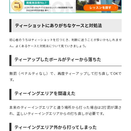
ティーショットにありがちなケースと対処法
初心者のうち
は
ティ
ー
ショ
ッ
トを打つ
と
き、判断に迷うことが多
い
かもしれ
ま
せ
ん
。
よく
ある
ケース
と
対処法
に
ついて見ていき
ま
しょう
。
ティーアップしたボールがティーから落ちた
無罰（ペナルティなし）で、再度ティーアップして打ち直してOKで
す。
ティーイングエリアを間違えた
本来のティーイングエリアと違う場所から打った場合は2打罰が課さ
れ、正しいティーイングエリアからの打ち直しが必要です。
ティーイングエリア外から打ってしまった