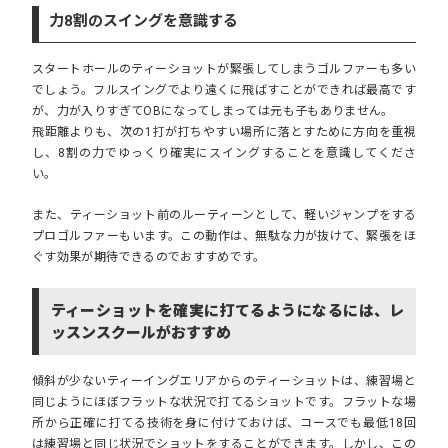
力8割のスイングを意識する
スタートホールのティーショットが緊張してしまうゴルファーも多い
でしょう。フルスイングでより遠くに飛ばすことができれば最高です
が、力が入りすぎてOBになってしまっては元も子もありません。
飛距離よりも、次の1打が打ちやすい場所に落とすために方向を重視
し、8割の力でゆっくり確実にスイングすることを意識してくださ
い。
また、ティーショット前のルーティーンとして、軽いジャンプをする
プロゴルファーもいます。この動作は、無駄な力が抜けて、緊張をほ
ぐす効果が期待できるのでおすすめです。
ティーショットを確実に打てるようになるには、レ
ッスンスクールがおすすめ
傾斜が少ないティーイングエリアからのティーショットは、練習場と
同じようにほぼフラットな状況で打てるショットです。フラットな場
所から正確に打てる技術を身に付けておけば、コースでも最低18回
は練習場と同じ状況でショットをすることができます。しかし、この