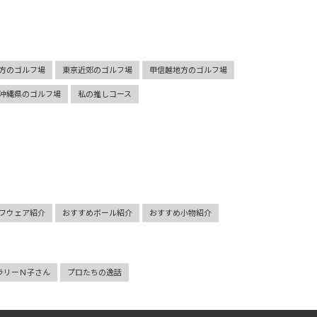
方のゴルフ場
東京近郊のゴルフ場
甲信越地方のゴルフ場
沖縄県のゴルフ場
私の推しコース
フウェア紹介
おすすめボール紹介
おすすめ小物紹介
ラリーＮ子さん
プロたちの逸話