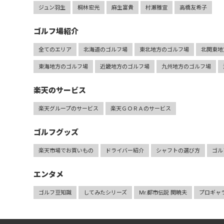
ジュン羽生
桐林宏光
麻生富貴
村瀬雅宣
高橋友希子
ゴルフ場紹介
全てのエリア
北海道のゴルフ場
東北地方のゴルフ場
北関東地
東海地方のゴルフ場
近畿地方のゴルフ場
九州地方のゴルフ場
楽天のサービス
楽天グループのサービス
楽天ＧＯＲＡのサービス
ゴルフグッズ
楽天市場でお買いもの
ドライバー紹介
シャフトの選び方
ゴル
エンタメ
ゴルフ豆知識
してみたシリーズ
Mr.都市伝説 関暁夫
プロギャ