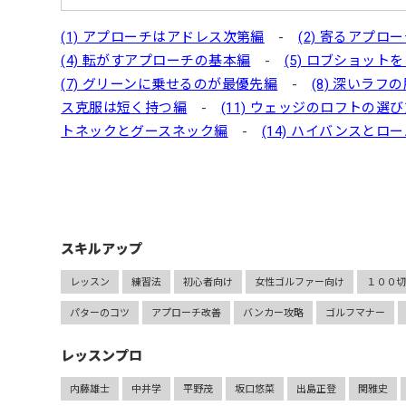
(1) アプローチはアドレス次第編
-
(2) 寄るアプ
(4) 転がすアプローチの基本編
-
(5) ロブショット
(7) グリーンに乗せるのが最優先編
-
(8) 深いラフ
ス克服は短く持つ編
-
(11) ウェッジのロフトの選
トネックとグースネック編
-
(14) ハイバンスとロ
スキルアップ
レッスン
練習法
初心者向け
女性ゴルファー向け
１００
パターのコツ
アプローチ改善
バンカー攻略
ゴルフマナー
レッスンプロ
内藤雄士
中井学
平野茂
坂口悠菜
出島正登
関雅史