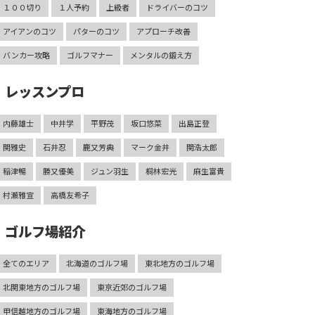
１００切り
１人予約
上級者
ドライバーのコツ
アイアンのコツ
パターのコツ
アプローチ改善
バンカー攻略
ゴルフマナー
メンタルの鍛え方
レッスンプロ
内藤雄士
中井学
平野茂
坂口悠菜
出島正登
関雅史
石井忍
鹿又芳典
マーク金井
関浩太郎
稲津暢
勝又優美
ジュン羽生
桐林宏光
麻生富貴
村瀬雅宣
高橋友希子
ゴルフ場紹介
全てのエリア
北海道のゴルフ場
東北地方のゴルフ場
北関東地方のゴルフ場
東京近郊のゴルフ場
甲信越地方のゴルフ場
東海地方のゴルフ場