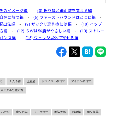
ローチのイメージ編
-
(3) 振り幅と飛距離を覚える編
-
を自在に放つ編
-
(6) ファーストバウンドはどこに編
-
の脱出法編
-
(9) ザックリ恐怖症には編
-
(10) イップ
び方編
-
(12) ＳＷは56度がやさしい編
-
(13) ストレー
ーバンス編
-
(15) ウェッジ以外で寄せる編
切り
１人予約
上級者
ドライバーのコツ
アイアンのコツ
メンタルの鍛え方
石井忍
鹿又芳典
マーク金井
関浩太郎
稲津暢
勝又優美