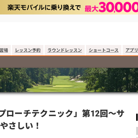
習場
レッスン予約
ラウンドレッスン
ショートコース
アプ
プローチテクニック」第12回～サ
にやさしい！