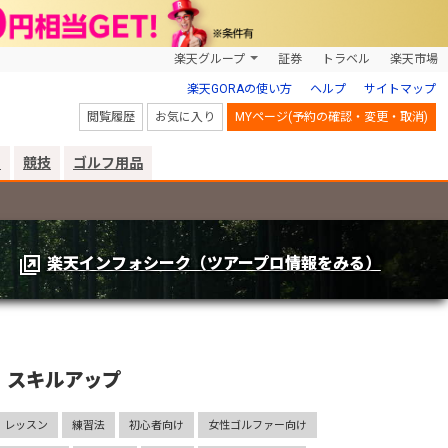
楽天グループ
証券
トラベル
楽天市場
楽天GORAの使い方
ヘルプ
サイトマップ
閲覧履歴
お気に入り
MYページ(予約の確認・変更・取消)
リ
競技
ゴルフ用品
楽天インフォシーク（ツアープロ情報をみる）
スキルアップ
レッスン
練習法
初心者向け
女性ゴルファー向け