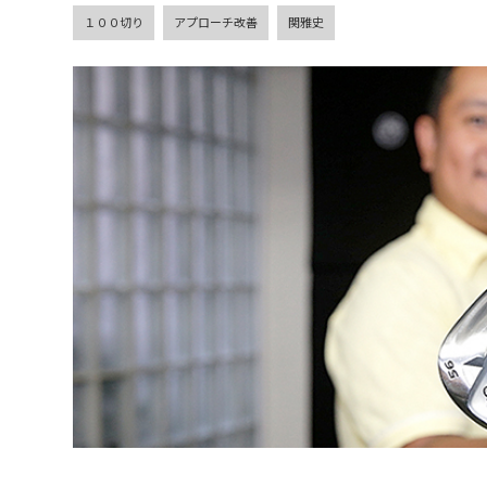
１００切り
アプローチ改善
関雅史