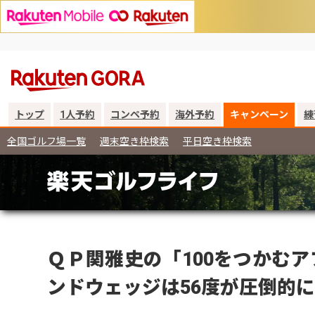
トップ
1人予約
コンペ予約
海外予約
キャンペーン
練
全国ゴルフ場一覧
週末空き枠検索
平日空き枠検索
ＱＰ関雅史の「100をつかむア
ンドウェッジは56度が圧倒的