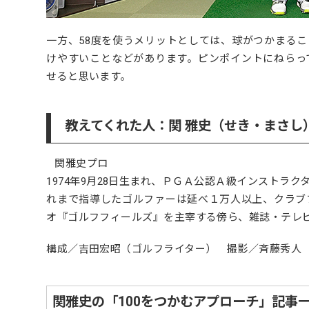
一方、58度を使うメリットとしては、球がつかまる
けやすいことなどがあります。
ピンポイントにねらっ
せると思います。
教えてくれた人：関 雅史（せき・まさし
関雅史プロ
1974年9月28日生まれ、ＰＧＡ公認Ａ級インストラ
れまで指導したゴルファーは延べ１万人以上、クラブフ
オ『ゴルフフィールズ』を主宰する傍ら、雑誌・テレ
構成／吉田宏昭（ゴルフライター） 撮影／斉藤秀人
関雅史の「100をつかむアプローチ」記事