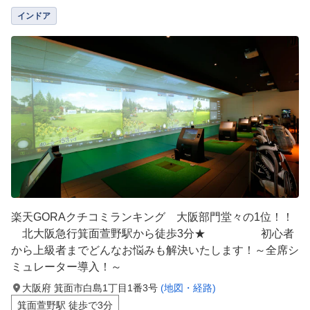
インドア
楽天GORAクチコミランキング 大阪部門堂々の1位！！
北大阪急行箕面萱野駅から徒歩3分★ 初心者
から上級者までどんなお悩みも解決いたします！～全席シ
ミュレーター導入！～
大阪府 箕面市白島1丁目1番3号
(地図・経路)
箕面萱野駅 徒歩で3分