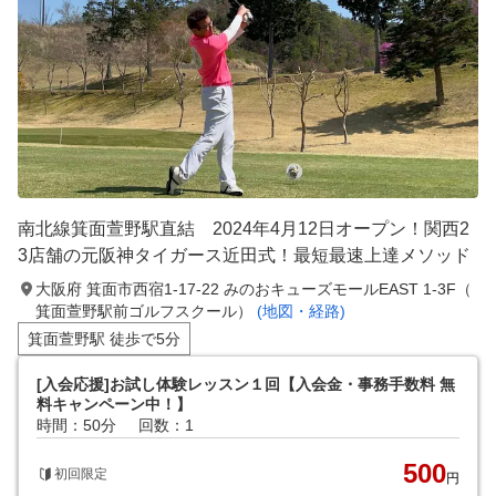
南北線箕面萱野駅直結 2024年4月12日オープン！関西2
3店舗の元阪神タイガース近田式！最短最速上達メソッド
大阪府 箕面市西宿1-17-22 みのおキューズモールEAST 1-3F（
箕面萱野駅前ゴルフスクール）
(地図・経路)
箕面萱野駅 徒歩で5分
[入会応援]お試し体験レッスン１回【入会金・事務手数料 無
料キャンペーン中！】
時間：50分
回数：1
500
初回限定
円