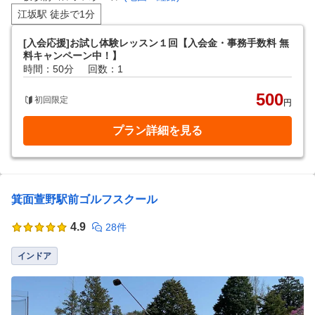
江坂駅 徒歩で1分
[入会応援]お試し体験レッスン１回【入会金・事務手数料 無
料キャンペーン中！】
時間：50分
回数：1
500
初回限定
円
プラン詳細を見る
箕面萱野駅前ゴルフスクール
4.9
28件
インドア