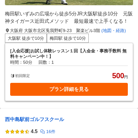
梅田駅いずみの広場から徒歩5分JR大阪駅徒歩10分 元阪
神タイガース近田式メソッド 最短最速で上手くなる！
大阪府 大阪市北区兎我野町9-23 聚楽ビル3階
(地図・経路)
大阪駅 徒歩で10分
梅田駅 徒歩で10分
[入会応援]お試し体験レッスン１回【入会金・事務手数料 無
料キャンペーン中！】
時間：50分
回数：1
500
初回限定
円
プラン詳細を見る
西中島駅前ゴルフスクール
4.5
16件