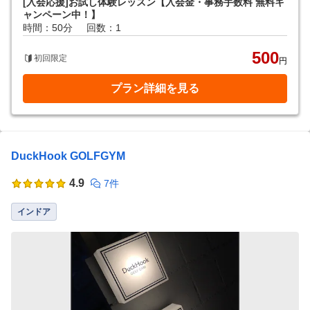
[入会応援]お試し体験レッスン【入会金・事務手数料 無料キ
ャンペーン中！】
時間：50分
回数：1
500
初回限定
円
プラン詳細を見る
DuckHook GOLFGYM
4.9
7件
インドア