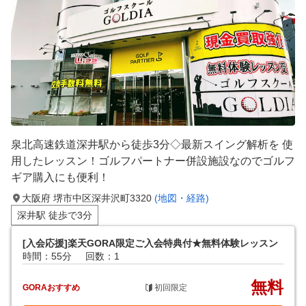
泉北高速鉄道深井駅から徒歩3分◇最新スイング解析を 使
用したレッスン！ゴルフパートナー併設施設なのでゴルフ
ギア購入にも便利！
大阪府 堺市中区深井沢町3320
(地図・経路)
深井駅 徒歩で3分
[入会応援]楽天GORA限定ご入会特典付★無料体験レッスン
時間：55分
回数：1
無料
GORAおすすめ
初回限定