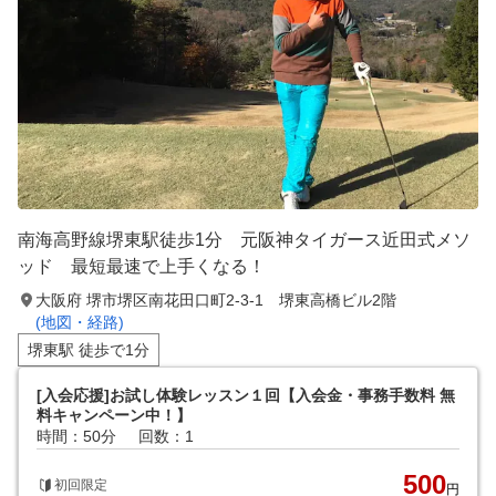
南海高野線堺東駅徒歩1分 元阪神タイガース近田式メソ
ッド 最短最速で上手くなる！
大阪府 堺市堺区南花田口町2-3-1 堺東高橋ビル2階
(地図・経路)
堺東駅 徒歩で1分
[入会応援]お試し体験レッスン１回【入会金・事務手数料 無
料キャンペーン中！】
時間：50分
回数：1
500
初回限定
円