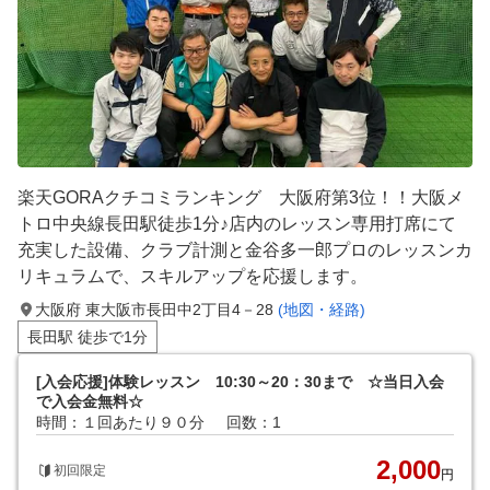
楽天GORAクチコミランキング 大阪府第3位！！大阪メ
トロ中央線長田駅徒歩1分♪店内のレッスン専用打席にて
充実した設備、クラブ計測と金谷多一郎プロのレッスンカ
リキュラムで、スキルアップを応援します。
大阪府 東大阪市長田中2丁目4－28
(地図・経路)
長田駅 徒歩で1分
[入会応援]体験レッスン 10:30～20：30まで ☆当日入会
で入会金無料☆
時間：１回あたり９０分
回数：1
2,000
初回限定
円