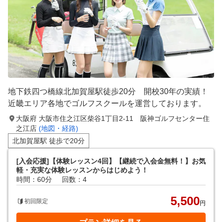
地下鉄四つ橋線北加賀屋駅徒歩20分 開校30年の実績！
近畿エリア各地でゴルフスクールを運営しております。
大阪府 大阪市住之江区柴谷1丁目2-11 阪神ゴルフセンター住
之江店
(地図・経路)
北加賀屋駅 徒歩で20分
[入会応援]【体験レッスン4回】【継続で入会金無料！】お気
軽・充実な体験レッスンからはじめよう！
時間：60分
回数：4
5,500
初回限定
円