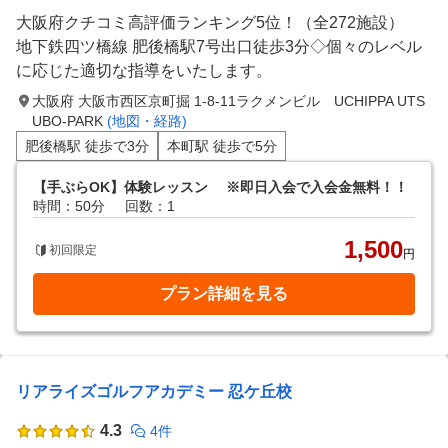
大阪府クチコミ高評価ランキング5位！（全272施設）
地下鉄四ツ橋線 肥後橋駅7号出口徒歩3分◇個々のレベル
に応じた適切な指導をいたします。
大阪府 大阪市西区京町掘 1-8-11ラクメンビル UCHIPPA UTS
UBO-PARK
(地図・経路)
肥後橋駅 徒歩で3分
本町駅 徒歩で5分
【手ぶらOK】体験レッスン ※即日入会で入会金無料！！
時間：50分
回数：1
1,500
初回限定
円
プラン詳細を見る
リアライズゴルフアカデミー 忍ケ丘校
4.3
4件