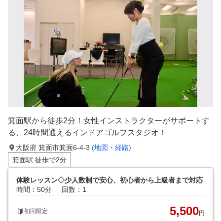
箕面駅から徒歩2分！女性インストラクターがサポートす
る、24時間通えるインドアゴルフスタジオ！
大阪府 箕面市箕面6-4-3
(地図・経路)
箕面駅 徒歩で2分
体験レッスン◇少人数制で安心、初心者から上級者まで対応
時間：50分
回数：1
5,500
初回限定
円