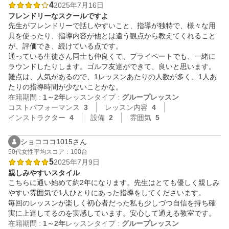
4
2025年7月16日
フレンドリーなスクールですよ
先生がフレンドリーで話しやすいこと、指導が独特で、様々な用
具を使ったり、指導内容が他とは違う観点から教えてくれること
が、評価でき、続けている点です。

通っている生徒さん同士も仲良くて、プライベートでも、一緒に
ラウンドしたりします。ゴルフ友達ができて、良いと思います。

難点は、人気があるので、1レッスンあたりの人数が多く、1人あ
たりの指導時間が少ないことかな。
在籍期間 :
1～2年
レッスンタイプ :
グループレッスン
コストパフォーマンス
3
レッスン内容
4
インストラクター
4
設備
2
雰囲気
5
ショコココ1015さん
50代
女性
平均スコア：100台
5
2025年7月9日
親しみやすいスタイル
こちらに通い始めて約2年になります。先生はとても優しく親しみ
やすい雰囲気で1人ひとりにあった指導をしてくださいます。

毎回のレッスンが楽しく初心者だった私も少しづつ自信を持ち確
実に上達してるのを実感しています。安心して通える教室です。
在籍期間 :
1～2年
レッスンタイプ :
グループレッスン