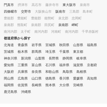
門真市
摂津市
高石市
藤井寺市
東大阪市
泉南市
四條畷市
交野市
大阪狭山市
阪南市
三島郡 島本町
豊能郡 豊能町
豊能郡 能勢町
泉北郡 忠岡町
泉南郡 熊取町
泉南郡 田尻町
泉南郡 岬町
南河内郡 太子町
南河内郡 河南町
南河内郡 千早赤阪村
都道府県から探す
北海道
青森県
岩手県
宮城県
秋田県
山形県
福島県
茨城県
栃木県
群馬県
埼玉県
千葉県
東京都
神奈川県
新潟県
山梨県
長野県
静岡県
岐阜県
愛知県
三重県
富山県
石川県
福井県
滋賀県
京都府
大阪府
兵庫県
奈良県
和歌山県
鳥取県
島根県
岡山県
広島県
山口県
徳島県
香川県
愛媛県
高知県
福岡県
佐賀県
長崎県
熊本県
大分県
宮崎県
鹿児島県
沖縄県