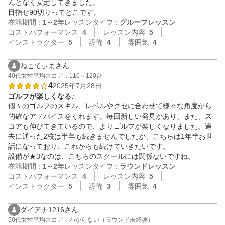
んとなく安定してきました。

目指せ90切りってとこです。
在籍期間 :
1～2年
レッスンタイプ :
グループレッスン
コストパフォーマンス
4
レッスン内容
5
インストラクター
5
設備
4
雰囲気
4
ねこてぃまさん
40代
女性
平均スコア：110～120台
4
2025年7月28日
ゴルフが楽しくなる♪
個々のゴルフのスキル、レベルやクセに合わせて様々な角度から
的確なアドバイスをくれます。毎回新しい発見があり、また、ス
コアも伸びてきているので、よりゴルフが楽しくなりました。過
去に通った2校は半年も続きませんでしたが、こちらは1年半お世
話になっており、これからも続けていきたいです。

設備が★3なのは、こちらのスクールには関係ないですね。
在籍期間 :
1～2年
レッスンタイプ :
ラウンドレッスン
コストパフォーマンス
4
レッスン内容
5
インストラクター
5
設備
3
雰囲気
4
ダイアナ1216さん
50代
女性
平均スコア：わからない（ラウンド未経験）