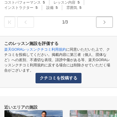
コストパフォーマンス
5
レッスン内容
5
インストラクター
5
設備
5
雰囲気
5
1/3
このレッスン施設を評価する
楽天GORAレッスンクチコミ利用規約
に同意いただいた上で、ク
チコミを投稿してください。掲載内容に第三者（個人、団体な
ど）への差別、不適切な表現、誹謗中傷がある等、楽天GORAレ
ッスンクチコミ利用規約に反する場合には削除させていただく場
合がございます。
クチコミを投稿する
近いエリアの施設