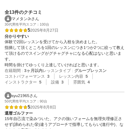
全13件のクチコミ
マメタンJrさん
30代
男性
平均スコア：100台
5
2025年8月27日
分かりやすい
体験で2回レッスンを受けてから入校を決めました。

指摘して頂くところを1回のレッスンにつき1つか2つに絞って教え
て頂けるのでスイングがグチャグチャになる心配はないと思いま
す。

時間を掛けてゆっくり上達していければと思います。
在籍期間 :
3ヶ月以内
レッスンタイプ :
グループレッスン
コストパフォーマンス
3
レッスン内容
5
インストラクター
5
設備
3
雰囲気
4
syu21965さん
50代
男性
平均スコア：90台
5
2025年8月8日
還暦ゴルファー
15年自己流で染みついた、アクの強いフォームを無理矢理修正さ
せず(諦められた😵)違うアプローチで指導してもらい(進行中)、な