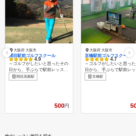
大阪府 大阪市
大阪府 大阪市
関目駅前ゴルフスクール
京橋駅前ゴルフスクール
4.9
4.7
～ゴルフがしたいと思ったその
～ゴルフがしたいと思った
日から、手ぶらで駅前レッスン
日から、手ぶらで駅前レッ
～ 安心の定額料金でレッスン
～ 安心の定額料金でレッ
関目高殿駅
京橋駅
受け放題。 店舗相互利用も可
受け放題。 店舗相互利用
能で全店通い放題！ スクール
能で全店通い放題！ スク
という名称ですが、大人数のグ
という名称ですが、大人数
ループレッスンではございませ
ループレッスンではござい
500
5
円
ん。 1レッスン50分間に、最大
ん。 1レッスン50分間に
2名様までのプライベートレッ
5名様までのプライベート
スンを、きめ細かく実施させて
スンを、きめ細かく実施さ
いただきます。 お客様が、最
いただきます。 お客様が
小限の費用で最大限に上達して
小限の費用で最大限に上達