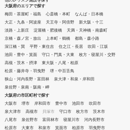
他のレッスン施設を探す
いただけるように、驚きの低価
いただけるように、驚きの
大阪府のエリアで探す
格と、安心の定額料金で、あり
格と、安心の定額料金で、
そうでなかった「レッスン受け
そうでなかった「レッスン
梅田・茶屋町・福島
心斎橋・本町
なんば・日本橋
放題」を実現しております。
放題」を実現しておりま
大正・九条・阿波座
天王寺・阿倍野
新大阪・十三
ゴルフの上達を目指す皆様のご
ゴルフの上達を目指す皆様
入会を、心よりお待ちしており
入会を、心よりお待ちして
淡路・上新庄
淀屋橋・肥後橋
天満・天神橋・南森町
ます。当スクールを利用し尽く
ます。当スクールを利用し
京橋・森ノ宮・放出
上本町・鶴橋
都島・森小路
していただき、ぜひ皆様の目標
していただき、ぜひ皆様の
深江橋・巽
平野・東住吉
住之江・長居
吹田・江坂
を達成してください。 親切な
を達成してください。 親
教え方で定評がある、元プロ野
教え方で定評がある、元プ
池田・豊中・箕面
守口・門真・大東
枚方・寝屋川・交野
球選手 近田豊年プロのレッス
球選手 近田豊年プロのレ
高槻・茨木・摂津
東大阪・八尾・柏原
ンも受けられます。 スタッフ
ンも受けられます。 スタ
一同、全力でサポートさせてい
一同、全力でサポートさせ
松原・藤井寺・羽曳野
堺・中百舌鳥
ただきます。
ただきます。
狭山・河内長野・富田林
泉大津・和泉・岸和田
泉佐野・泉南・阪南・岬
大阪府の市区町村で探す
大阪市
堺市
岸和田市
豊中市
池田市
吹田市
泉大津市
高槻市
貝塚市
守口市
枚方市
茨木市
八尾市
泉佐野市
富田林市
寝屋川市
河内長野市
松原市
大東市
和泉市
箕面市
柏原市
羽曳野市