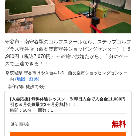
守谷市・南守谷駅のゴルフスクールなら、ステップゴルフ
プラス守谷店（西友楽市守谷ショッピングセンター）！ 6
,980円（税込7,678円）～※通い放題だから、自分のペー
スで上達できる！！
茨城県 守谷市けやき台4-1-5 西友楽市ショッピングセンター
内
(地図・経路)
南守谷駅 徒歩で8分
[入会応援] 無料体験レッスン ※即日入会で入会金11,000円
引き＆月会費最大2ヶ月分無料！！
時間：50分
回数：1
無料
初回限定