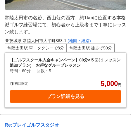
常陸太田市の名跡、西山荘の西方、約1kmに位置する本格
派ゴルフ練習場にて、初心者から上級者まで丁寧にレッス
ン致します。
茨城県 常陸太田市大平町863-1
(地図・経路)
常陸太田駅 車・タクシーで8分
常陸太田駅 徒歩で50分
【ゴルフスクール入会キャンペーン】60分×５回(１レッスン
追加プラン) お得なグループレッスン
時間：60分
回数：5
5,000
初回限定
円
プラン詳細を見る
Re:プレイゴルフスタジオ