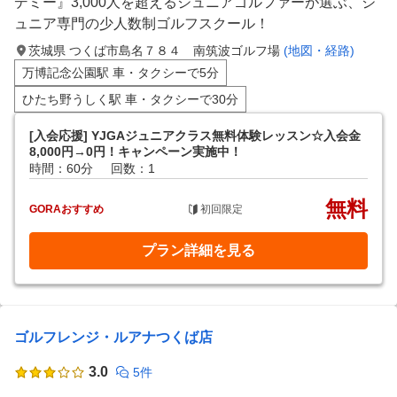
デミー』3,000人を超えるジュニアゴルファーが選ぶ、ジ
ュニア専門の少人数制ゴルフスクール！
茨城県 つくば市島名７８４ 南筑波ゴルフ場
(地図・経路)
万博記念公園駅 車・タクシーで5分
ひたち野うしく駅 車・タクシーで30分
[入会応援] YJGAジュニアクラス無料体験レッスン☆入会金
8,000円→0円！キャンペーン実施中！
時間：60分
回数：1
無料
GORAおすすめ
初回限定
プラン詳細を見る
ゴルフレンジ・ルアナつくば店
3.0
5件