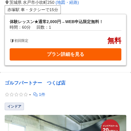
茨城県 水戸市小吹町250
(地図・経路)
赤塚駅 車・タクシーで15分
体験レッスン★通常2,000円→WEB申込限定無料！
時間：60分
回数：1
無料
初回限定
プラン詳細を見る
ゴルフパートナー つくば店
-
1件
インドア