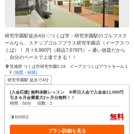
研究学園駅徒歩4分◇つくば市・研究学園駅のゴルフスク
ールなら、ステップゴルフプラス研究学園店（イーアスつ
くば）！ 月々6,980円（税込7,678円）～通い放題だから
、自分のペースで上達できる！！
茨城県 つくば市研究学園5-19 イーアスつくばアウトモール 1
F
(地図・経路)
研究学園駅 徒歩で4分
[入会応援] 無料体験レッスン ※即日入会で入会金11,000円
引き＆月会費最大2ヶ月分無料！！
時間：50分
回数：1
無料
初回限定
プラン詳細を見る