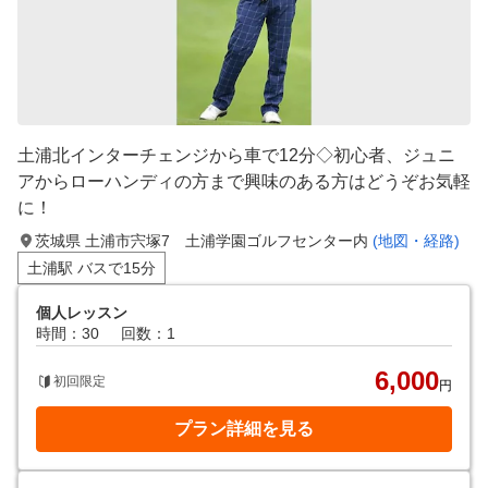
土浦北インターチェンジから車で12分◇初心者、ジュニ
アからローハンディの方まで興味のある方はどうぞお気軽
に！
茨城県 土浦市宍塚7 土浦学園ゴルフセンター内
(地図・経路)
土浦駅 バスで15分
個人レッスン
時間：30
回数：1
6,000
初回限定
円
プラン詳細を見る