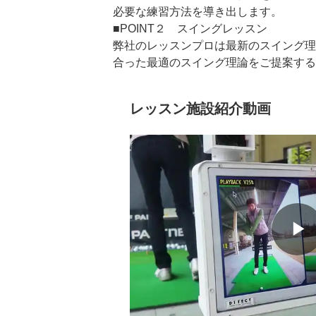
必要な練習方法を導き出します。

■POINT２　スイングレッスン

弊社のレッスンプロは最新のスイング理
合った最適のスイング理論をご提案する
■POINT３　クラブフィッティング

現在のクラブが合っているか、レッスン
レッスン施設紹介動画
た、次のステップに向けて使うべきクラ
。

■POINT４　筋力・柔軟性

ゴルフに必要な筋力は他のスポーツと異
でも簡単にできるトレーニングメニュー
■POINT５　コースマネジメント

ほとんどのゴルファーがこの部分でスコ
▶
ップに重要なコースマネジメントやメン
ンいたします。