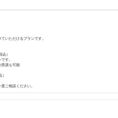


ていただけるプランです。

税込）

です。

受講も可能

）

一度ご相談ください。