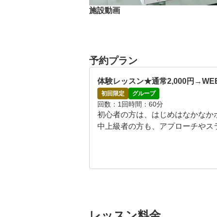
施設動画
予約プラン
体験レッスン★通常2,000円→W
初回限定
グループ
回数
1回
時間
60分
初心者の方は、はじめはなかなか
中上級者の方も、アプローチやス
そんな全てのお悩みを解決すべく
通常のレッスンに参加できますので
●レッスンタイムスケジュール(各60
平日　10:00～21:45

土日祝　9:00～19:45

※ご都合の良い日時をリクエスト
レッスン料金