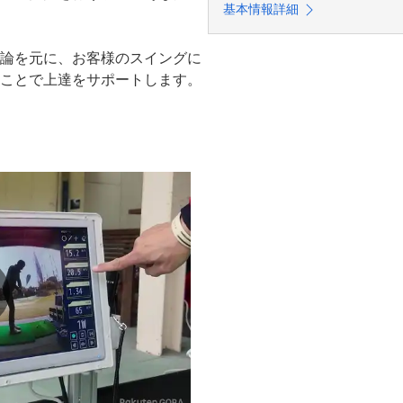
基本情報詳細
論を元に、お客様のスイングに
ことで上達をサポートします。

プロがチェックいたします。ま
ブも合わせてご提案いたします
なって限られています。ご自宅
も合わせて提案します。

アをロスしています。スコアア
タルトレーニング含めてレッス