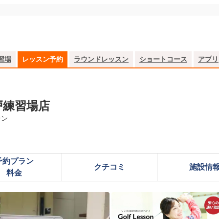
習場
レッスン予約
ラウンドレッスン
ショートコース
アプリ
戸練習場店
テン
予約プラン

クチコミ
施設情
料金