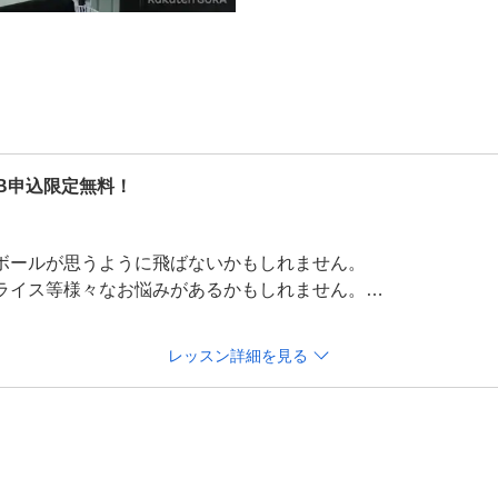
EB申込限定無料！
ボールが思うように飛ばないかもしれません。

ライス等様々なお悩みがあるかもしれません。

スタッフが丁寧にレクチャーしますので、心配は無用です。

雰囲気を味わえます。

レッスン詳細を見る
分)

画面よりご提示ください。追ってご連絡差し上げます