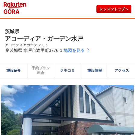
レッスントップへ
茨城県
アコーディア・ガーデン水戸
アコーディアガーデンミト
茨城県 水戸市渡里町3776-1
地図を見る
予約プラン

施設紹介
クチコミ
施設情報
アクセス
料金