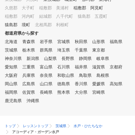
す。 ■POINT５ コースマネジ
久慈郡 大子町
メント ほとんどのゴルファー
稲敷郡 美浦村
稲敷郡 阿見町
がこの部分でスコアをロスして
稲敷郡 河内町
結城郡 八千代町
猿島郡 五霞町
います。スコアアップに重要な
猿島郡 境町
北相馬郡 利根町
コースマネジメントやメンタル
トレーニング含めてレッスンい
都道府県から探す
たします。
北海道
青森県
岩手県
宮城県
秋田県
山形県
福島県
茨城県
栃木県
群馬県
埼玉県
千葉県
東京都
神奈川県
新潟県
山梨県
長野県
静岡県
岐阜県
愛知県
三重県
富山県
石川県
福井県
滋賀県
京都府
大阪府
兵庫県
奈良県
和歌山県
鳥取県
島根県
岡山県
広島県
山口県
徳島県
香川県
愛媛県
高知県
福岡県
佐賀県
長崎県
熊本県
大分県
宮崎県
鹿児島県
沖縄県
トップ
レッスントップ
茨城県
水戸・ひたちなか
アコーディア・ガーデン水戸