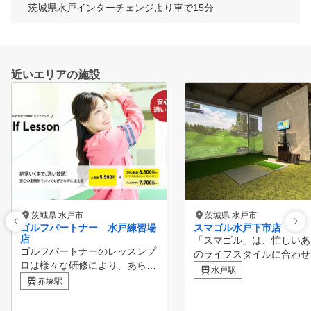
茨城県水戸インターチェンジより車で15分
近いエリアの施設
茨城県 水戸市
茨城県 水戸市
ゴルフパートナー 水戸練習場
スマゴル水戸下市店
店
「スマゴル」は、忙しいあ
ゴルフパートナーのレッスンプ
のライフスタイルに合わせ
ロは様々な研修により、あらゆ
『いつでもどこでも』ゴル
水戸駅
る方面から生徒様の上達をサポ
赤塚駅
楽しめる新しいゴルフ空間
ートしています！ ビギナーか
。 完全会員制で、スムーズな
らベテランまで、全てのゴルフ
予約と個別のゴルフ時間を