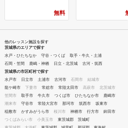
ァーを支える独自のメソッド ■
。 快適な環境でゴルフ練
POINT１ 診断・カルテ作成
楽しめます。
無料
弾道測定器・シミュレーターを
用いて、現状把握を行う事で、
あなたに必要な練習方法を導き
出します。 ■POINT２ スイン
グレッスン 弊社のレッスンプ
他のレッスン施設を探す
ロは最新のスイング理論を元に
茨城県のエリアで探す
、お客様のスイングに合った最
水戸・ひたちなか
適のスイング理論をご提案する
守谷・つくば
取手・牛久・土浦
ことで上達をサポートします。
石岡・笠間
鹿嶋・神栖
日立・北茨城
古河・筑西
■POINT３ クラブフィッティ
茨城県の市区町村で探す
ング 現在のクラブが合ってい
るか、レッスンプロがチェック
水戸市
日立市
土浦市
古河市
石岡市
結城市
いたします。また、次のステッ
龍ケ崎市
下妻市
常総市
常陸太田市
高萩市
北茨城市
プに向けて使うべきクラブも合
笠間市
わせてご提案いたします。 ■P
取手市
牛久市
つくば市
ひたちなか市
鹿嶋市
OINT４ 筋力・柔軟性 ゴルフ
潮来市
守谷市
常陸大宮市
那珂市
筑西市
坂東市
に必要な筋力は他のスポーツと
稲敷市
かすみがうら市
桜川市
神栖市
行方市
鉾田市
異なって限られています。ご自
宅でも簡単にできるトレーニン
つくばみらい市
小美玉市
東茨城郡 茨城町
グメニューも合わせて提案しま
東茨城郡 大洗町
東茨城郡 城里町
那珂郡 東海村