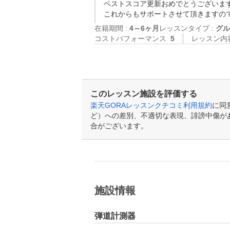
ベストスコア更新おめでとうございます
これからもサポートさせて頂きますので
在籍期間 :
4～6ヶ月
レッスンタイプ :
グル
コストパフォーマンス
5
レッスン内
このレッスン施設を評価する
楽天GORAレッスンクチコミ利用規約
に同
ど）への差別、不適切な表現、誹謗中傷が
合がございます。
施設情報
弾道計測器