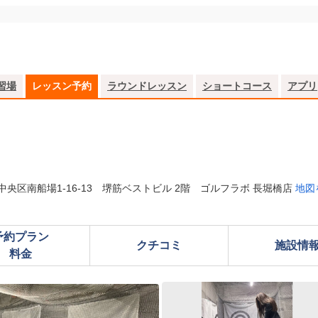
習場
レッスン予約
ラウンドレッスン
ショートコース
アプリ
中央区南船場1-16-13 堺筋ベストビル 2階 ゴルフラボ 長堀橋店
地図
予約プラン

クチコミ
施設情
料金