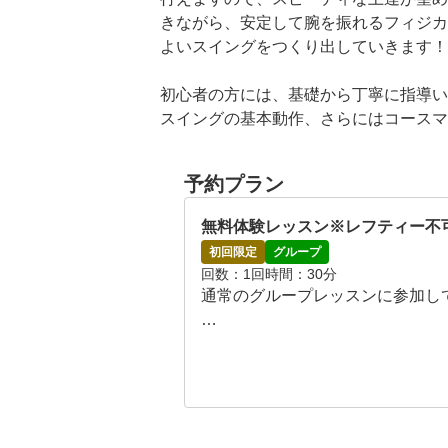
きながら、安定して腕を振れるフィジカ
よいスイングをつくり出していきます！
初心者の方には、基礎から丁寧に指導い
スイングの基本動作、さらにはコースマ
全てのステップをわかりやすくお伝えし
また、インドア施設ならではの天候に左
予約プラン
が可能です。

無料体験レッスン※レフティー不
スクール内ではアットホームな雰囲気を
初回限定
グループ
いた皆様がリラックスして学べる空間を
回数
1回
時間
30分
お一人お一人に寄り添い、それぞれの目
通常のグループレッスンに参加して
いたします！！

これからゴルフを始めたい方、スコアを
【タイムスケジュール】

迎です。

※各時間帯毎00分スタート

月～金曜　11：00～19：00（最終
※大変申し訳ございませんが、レフティ
土曜　11：00～17：00（最終スタ
。