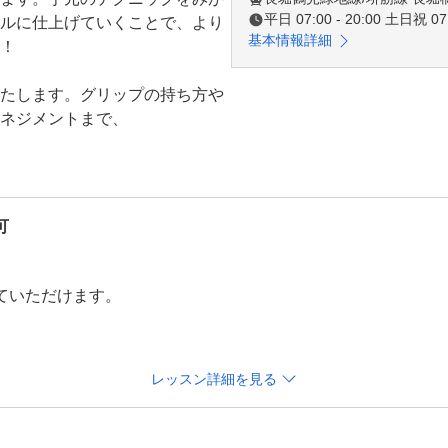
平日 07:00 - 20:00 土日祝 07:
ルに仕上げていくことで、より
基本情報詳細
！

たします。グリップの持ち方や
ネジメントまで、

ますので、ご安心ください。

右されることなく、快適に練習
可
大切にしており、ご参加いただ
提供しています。

標達成に向けて全力でサポート
いただけます。

伸ばしたい方、どなたでも大歓
レッスン詳細を見る
スタート19：00～）

ー打席のご用意はございません
ート17：00～）