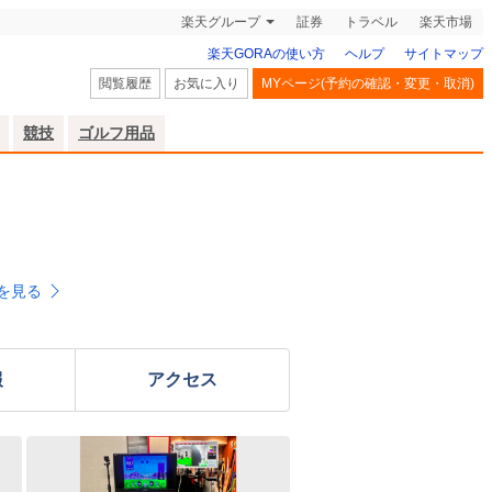
楽天グループ
証券
トラベル
楽天市場
楽天GORAの使い方
ヘルプ
サイトマップ
閲覧履歴
お気に入り
MYページ(予約の確認・変更・取消)
競技
ゴルフ用品
を見る
報
アクセス