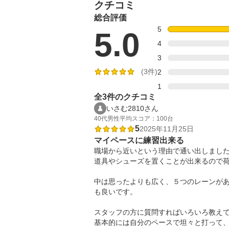
クチコミ
総合評価
5
5.0
4
3
(3件)
2
1
全3件のクチコミ
いさむ2810さん
40代
男性
平均スコア：100台
5
2025年11月25日
マイペースに練習出来る
職場から近いという理由で通い出しました
道具やシューズを置くことが出来るので荷
中は思ったよりも広く、５つのレーンが
も良いです。

スタッフの方に質問すればいろいろ教えて
基本的には自分のペースで坦々と打って、