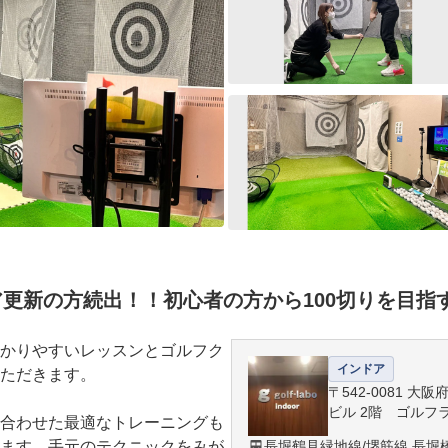
ア更新の方続出！！初心者の方から100切りを目指
かりやすいレッスンとゴルフク
インドア
ただきます。

〒542-0081 大
ビル 2階 ゴルフ
合わせた最適なトレーニングも
ます。手元のテクニックをみが
長堀鶴見緑地線/堺筋線 長堀