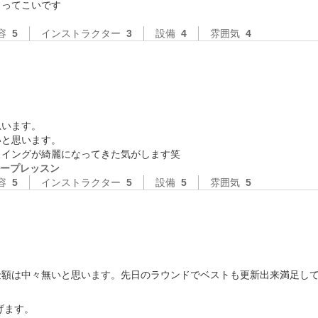
容
5
インストラクター
3
設備
4
雰囲気
4
います。

と思います。

スイングが綺麗になってきた気がします笑
ープレッスン
容
5
インストラクター
5
設備
5
雰囲気
5
金額は中々無いと思います。先日のラウンドでベストも更新出来満足し
ます。
