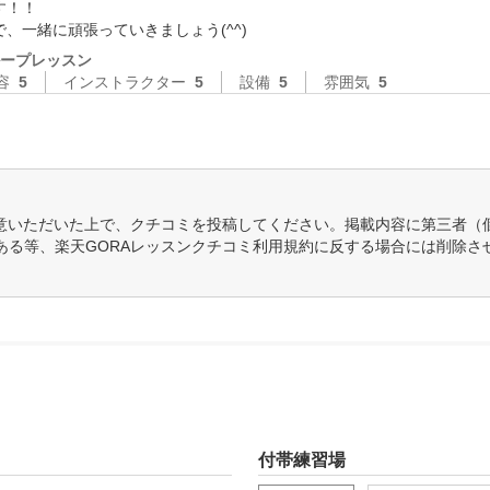
！！

、一緒に頑張っていきましょう(^^)
ープレッスン
容
5
インストラクター
5
設備
5
雰囲気
5
意いただいた上で、クチコミを投稿してください。掲載内容に第三者（
ある等、楽天GORAレッスンクチコミ利用規約に反する場合には削除さ
付帯練習場