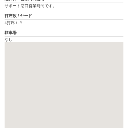
サポート窓口営業時間です。
打席数 / ヤード
4打席 / -Y
駐車場
なし