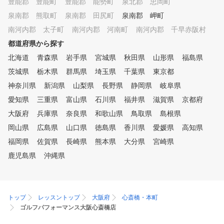
豊能郡 豊能町
豊能郡 能勢町
泉北郡 忠岡町
泉南郡 熊取町
泉南郡 田尻町
泉南郡 岬町
南河内郡 太子町
南河内郡 河南町
南河内郡 千早赤阪村
都道府県から探す
北海道
青森県
岩手県
宮城県
秋田県
山形県
福島県
茨城県
栃木県
群馬県
埼玉県
千葉県
東京都
神奈川県
新潟県
山梨県
長野県
静岡県
岐阜県
愛知県
三重県
富山県
石川県
福井県
滋賀県
京都府
大阪府
兵庫県
奈良県
和歌山県
鳥取県
島根県
岡山県
広島県
山口県
徳島県
香川県
愛媛県
高知県
福岡県
佐賀県
長崎県
熊本県
大分県
宮崎県
鹿児島県
沖縄県
トップ
レッスントップ
大阪府
心斎橋・本町
ゴルフパフォーマンス大阪心斎橋店