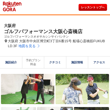
レッスントップへ
大阪府
ゴルフパフォーマンス大阪心斎橋店
ゴルフパフォーマンスオオサカシンサイバシテン
大阪府 大阪市中央区博労町3丁目6番15号 船場心斎橋筋FUKUB
LD.3F
地図を見る
予約プラン

施設紹介
クチコミ
施設情報
アクセス
料金