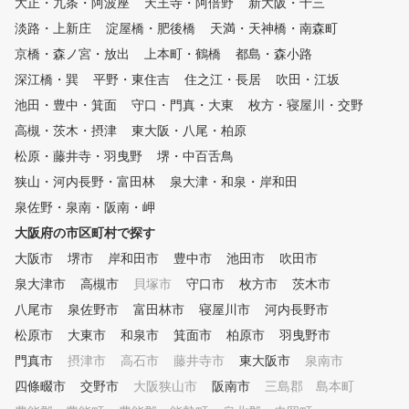
大正・九条・阿波座
天王寺・阿倍野
新大阪・十三
せることで、毎回同じように振
れる再現性の高いスイングを目
淡路・上新庄
淀屋橋・肥後橋
天満・天神橋・南森町
指します。 「はじめてのゴル
京橋・森ノ宮・放出
上本町・鶴橋
都島・森小路
フ」にも「初めてのラウンドデ
深江橋・巽
ビュー」にも「さらに上を目指
平野・東住吉
住之江・長居
吹田・江坂
すゴルフ」にぴったりの、やさ
池田・豊中・箕面
守口・門真・大東
枚方・寝屋川・交野
しい空間でお待ちしています！
高槻・茨木・摂津
東大阪・八尾・柏原
■キッズ向けゴルフ教室も開校
！ GOLF QUEST for KIDSは5
松原・藤井寺・羽曳野
堺・中百舌鳥
歳～12歳までの子供ゴルフ教室
狭山・河内長野・富田林
泉大津・和泉・岸和田
です。 体験ではゲーム感覚で
泉佐野・泉南・阪南・岬
シミュレーションゴルフを楽し
みながら、 「ゴルフってこん
大阪府の市区町村で探す
な感じ」という雰囲気を気軽に
大阪市
堺市
岸和田市
豊中市
池田市
吹田市
体感できます。 お気軽に体験
会にお越しください。
泉大津市
高槻市
貝塚市
守口市
枚方市
茨木市
八尾市
泉佐野市
富田林市
寝屋川市
河内長野市
松原市
大東市
和泉市
箕面市
柏原市
羽曳野市
門真市
摂津市
高石市
藤井寺市
東大阪市
泉南市
四條畷市
交野市
大阪狭山市
阪南市
三島郡 島本町