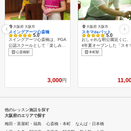
大阪府 大阪市
大阪府 大阪市
スイングアーツ心斎橋
スキマdeパット
5.0
5.0
スイングアーツ心斎橋は、PGA
おしゃれな靭公園近くに、2
公認スクールとして「楽しみな
4年夏オープンした「スキマ
がら少しずつ上達」を大切にし
パット」。 女性の方でも
心斎橋駅
本町駅
たインドアゴルフ練習場です。
帰りや週末に気軽にご利用
最新のスイング解析マシン「ス
だける、パター専門のトレ
イングナビ」を使って、自分の
ングジムです。 遊び感覚
スイングをチェックしながら練
軽な練習から、本格的なコ
3,000
11,0
円
習できるので、初めての方でも
ングまで用途に合わせてご
安心。 初心者や女性の方も大
いただけます。 最新のシ
歓迎！ コーチが、一人ひとり
ーション機器と練習用グリ
に合わせて丁寧にレッスンを行
を完備しており、実践に近
います。無理のないペースで、
境で練習が可能。 また、酸
他のレッスン施設を探す
楽しみながら続けられるのが魅
OXセッションを取り入れ
大阪府のエリアで探す
力です。 「ボールに当てる」
康管理コースでリフレッシ
ことを意識するのではなく、ク
きます!!
梅田・茶屋町・福島
心斎橋・本町
なんば・日本橋
ラブの自然な動きを体に覚えさ