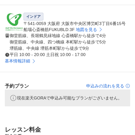
シミュレーションではなくコースでのスコアを実際に伸ば
すレッスン。そのための仕掛けがたくさん。

インドア
自分に本当に合うクラブフィッティング、独自のコーステ
〒541-0059 大阪府 大阪市中央区博労町3丁目6番15号
ィーチング、フィジカルケア、コース貸し切りのイベント
船場心斎橋筋FUKUBLD.3F
地図を見る
御堂筋線、長堀鶴見緑地線 心斎橋駅から徒歩で4分
などあなたに寄り添ったゴルフレッスンを提供します。 

御堂筋線、中央線、四つ橋線 本町駅から徒歩で5分
堺筋線、中央線 堺筋本町駅から徒歩で9分
無料体験レッスン受付中。
平日 10:00 - 20:00 土日祝 10:00 - 17:00
基本情報詳細
予約プラン
申込みの流れを見る
現在楽天GORAで申込み可能なプランがございません。
レッスン料金