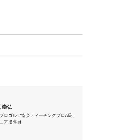
 崇弘 
プロゴルフ協会ティーチングプロA級、
ニア指導員