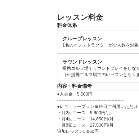
●レッスンタイムスケジュール(各50
月火水金　10:30～21:30

レッスン料金
木　　10:30～22:30

料金体系
土日　8:30～20:30
グループレッスン
1名のインストラクターが少人数を対
ラウンドレッスン
提携ゴルフ場でラウンドプレイをしなが
（※提携ゴルフ場でのレッスンとなり
内容・料金備考
●入会金　5,500円

-------------------------------------------

●レギュラープラン※終日ご利用いただける
・月2回コース　9,900円/月

・月4回コース　14,850円/月

・月8回コース　27,500円/月

追加レッスン3,850円
