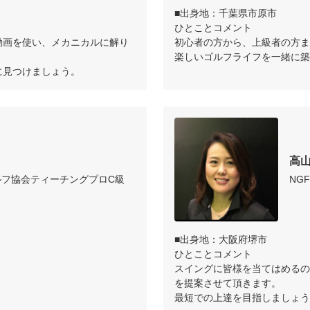
■出身地：千葉県市原市

ひとことコメント

動画を使い、メカニカルに解り
初心者の方から、上級者の方ま
楽しいゴルフライフを一緒に築
に見つけましょう。
高山
ルフ協会ティーチングプロC級
NGF
■出身地：大阪府堺市

ひとことコメント

スイングに皆様を当てはめるの
。
を提案させて頂きます。

最短での上達を目指しましょう