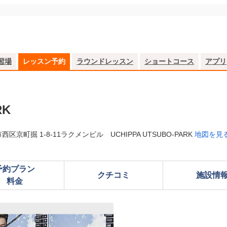
習場
レッスン予約
ラウンドレッスン
ショートコース
アプリ
RK
区京町掘 1-8-11ラクメンビル UCHIPPA UTSUBO-PARK
地図を見
予約プラン

クチコミ
施設情
料金