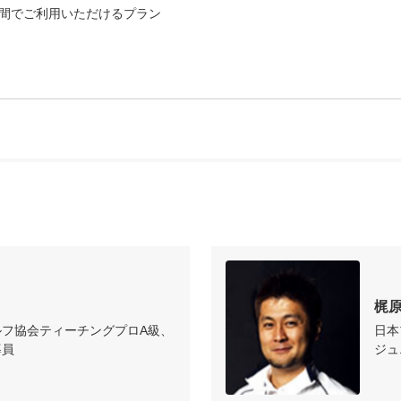
0の間でご利用いただけるプラン

梶原
ルフ協会ティーチングプロA級、
日本
導員
ジュ