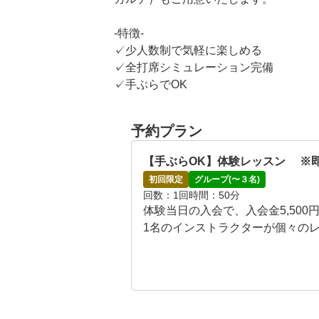
-特徴-

✓少人数制で気軽に楽しめる

✓全打席シミュレーション完備

✓手ぶらでOK
予約プラン
【手ぶらOK】体験レッスン 　※
初回限定
グループ(〜３名)
回数
1回
時間
50分
体験当日の入会で、入会金5,500円
1名のインストラクターが個々のレ
-スクールの特徴-

✓少人数制で気軽に楽しめる！

✓全打席シミュレーション完備

✓手ぶらでＯＫ
