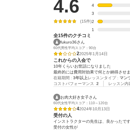
4.6
4
3
(15件)
2
1
全15件のクチコミ
fukuro36さん
60代
男性
平均スコア：90台
2
2025年1月14日
これからの入会で
10年くらいお世話になりました

最終的には費用対効果で何とか納得させ
在籍期間 :
3年以上
レッスンタイプ :
マン
コストパフォーマンス
2
レッスン内
お肉大好き女子さん
60代
女性
平均スコア：110～120台
4
2024年10月13日
受付の人
インストラクターの先生は、良かったです
受付の女性が
