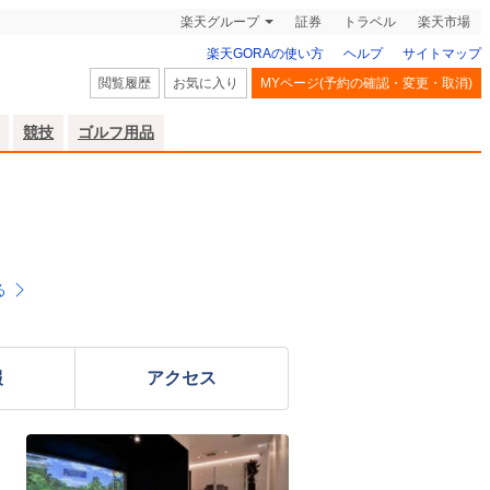
楽天グループ
証券
トラベル
楽天市場
楽天GORAの使い方
ヘルプ
サイトマップ
閲覧履歴
お気に入り
MYページ(予約の確認・変更・取消)
競技
ゴルフ用品
る
報
アクセス