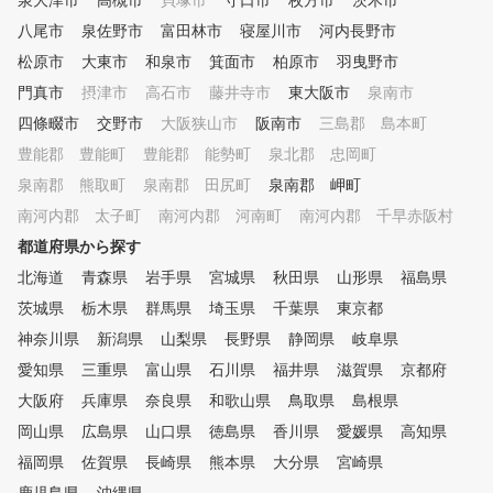
泉大津市
高槻市
貝塚市
守口市
枚方市
茨木市
八尾市
泉佐野市
富田林市
寝屋川市
河内長野市
松原市
大東市
和泉市
箕面市
柏原市
羽曳野市
門真市
摂津市
高石市
藤井寺市
東大阪市
泉南市
四條畷市
交野市
大阪狭山市
阪南市
三島郡 島本町
豊能郡 豊能町
豊能郡 能勢町
泉北郡 忠岡町
泉南郡 熊取町
泉南郡 田尻町
泉南郡 岬町
南河内郡 太子町
南河内郡 河南町
南河内郡 千早赤阪村
都道府県から探す
北海道
青森県
岩手県
宮城県
秋田県
山形県
福島県
茨城県
栃木県
群馬県
埼玉県
千葉県
東京都
神奈川県
新潟県
山梨県
長野県
静岡県
岐阜県
愛知県
三重県
富山県
石川県
福井県
滋賀県
京都府
大阪府
兵庫県
奈良県
和歌山県
鳥取県
島根県
岡山県
広島県
山口県
徳島県
香川県
愛媛県
高知県
福岡県
佐賀県
長崎県
熊本県
大分県
宮崎県