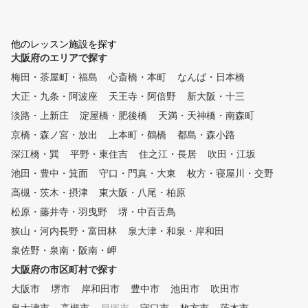
歓迎！ コーチが、一人ひとり
ーション機器と練習用グリ
に合わせて丁寧にレッスンを行
を完備しており、実践に近
います。無理のないペースで、
境で練習が可能。 また、酸
他のレッスン施設を探す
楽しみながら続けられるのが魅
OXセッションを取り入れ
大阪府のエリアで探す
力です。 「ボールに当てる」
康管理コースでリフレッシ
ことを意識するのではなく、ク
きます!!
梅田・茶屋町・福島
心斎橋・本町
なんば・日本橋
ラブの自然な動きを体に覚えさ
大正・九条・阿波座
天王寺・阿倍野
新大阪・十三
せることで、毎回同じように振
れる再現性の高いスイングを目
淡路・上新庄
淀屋橋・肥後橋
天満・天神橋・南森町
指します。 「はじめてのゴル
京橋・森ノ宮・放出
上本町・鶴橋
都島・森小路
フ」にも「初めてのラウンドデ
深江橋・巽
平野・東住吉
住之江・長居
吹田・江坂
ビュー」にも「さらに上を目指
すゴルフ」にぴったりの、やさ
池田・豊中・箕面
守口・門真・大東
枚方・寝屋川・交野
しい空間でお待ちしています！
高槻・茨木・摂津
東大阪・八尾・柏原
■キッズ向けゴルフ教室も開校
！ GOLF QUEST for KIDSは5
松原・藤井寺・羽曳野
堺・中百舌鳥
歳～12歳までの子供ゴルフ教室
狭山・河内長野・富田林
泉大津・和泉・岸和田
です。 体験ではゲーム感覚で
泉佐野・泉南・阪南・岬
シミュレーションゴルフを楽し
みながら、 「ゴルフってこん
大阪府の市区町村で探す
な感じ」という雰囲気を気軽に
大阪市
堺市
岸和田市
豊中市
池田市
吹田市
体感できます。 お気軽に体験
会にお越しください。