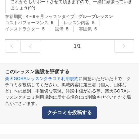
これからもサポートさせて頂きますので、一緒に頑張っていき
ましょう(^^)
在籍期間 :
4～6ヶ月
レッスンタイプ :
グループレッスン
コストパフォーマンス
5
レッスン内容
5
インストラクター
5
設備
5
雰囲気
5
1/1
このレッスン施設を評価する
楽天GORAレッスンクチコミ利用規約
に同意いただいた上で、ク
チコミを投稿してください。掲載内容に第三者（個人、団体な
ど）への差別、不適切な表現、誹謗中傷がある等、楽天GORAレ
ッスンクチコミ利用規約に反する場合には削除させていただく場
合がございます。
クチコミを投稿する