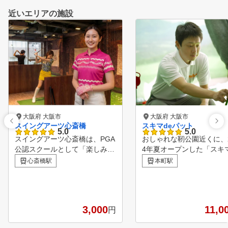
近いエリアの施設
大阪府 大阪市
大阪府 大阪市
スイングアーツ心斎橋
スキマdeパット
5.0
5.0
スイングアーツ心斎橋は、PGA
おしゃれな靭公園近くに、2
公認スクールとして「楽しみな
4年夏オープンした「スキマ
がら少しずつ上達」を大切にし
パット」。 女性の方でも
心斎橋駅
本町駅
たインドアゴルフ練習場です。
帰りや週末に気軽にご利用
最新のスイング解析マシン「ス
だける、パター専門のトレ
イングナビ」を使って、自分の
ングジムです。 遊び感覚
スイングをチェックしながら練
軽な練習から、本格的なコ
3,000
11,0
円
習できるので、初めての方でも
ングまで用途に合わせてご
安心。 初心者や女性の方も大
いただけます。 最新のシ