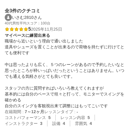
全3件のクチコミ
いさむ2810さん
40代
男性
平均スコア：100台
5
2025年11月25日
マイペースに練習出来る
職場から近いという理由で通い出しました

道具やシューズを置くことが出来るので荷物を持たずに行けてと
ても便利です

中は思ったよりも広く、５つのレーンがあるので予約したいなと
思ったところが枠いっぱいだったということはありません。いつ
でも通える気軽さがとても良いです。

スタッフの方に質問すればいろいろ教えてくれますが

基本的には自分のペースで坦々と打って、モニターでスイングを
確かめる

在籍期間 :
7～12ヶ月
レッスンタイプ :
-
コストパフォーマンス
5
レッスン内容
5
インストラクター
3
設備
4
雰囲気
4