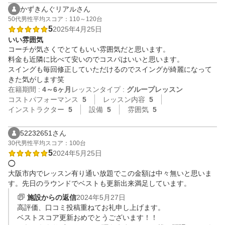
かずきんぐリアルさん
50代
男性
平均スコア：110～120台
5
2025年4月25日
いい雰囲気
コーチが気さくでとてもいい雰囲気だと思います。

料金も近隣に比べて安いのでコスパはいいと思います。

スイングも毎回修正していただけるのでスイングが綺麗になって
きた気がします笑
在籍期間 :
4～6ヶ月
レッスンタイプ :
グループレッスン
コストパフォーマンス
5
レッスン内容
5
インストラクター
5
設備
5
雰囲気
5
52232651さん
30代
男性
平均スコア：100台
5
2024年5月25日
◯
大阪市内でレッスン有り通い放題でこの金額は中々無いと思いま
す。先日のラウンドでベストも更新出来満足しています。
施設からの返信
2024年5月27日
高評価、口コミ投稿重ねてお礼申し上げます。

ベストスコア更新おめでとうございます！！
