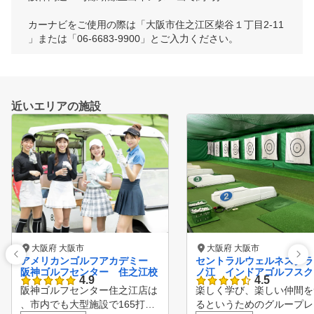
カーナビをご使用の際は「大阪市住之江区柴谷１丁目2-11
」または「06-6683-9900」とご入力ください。
近いエリアの施設
大阪府 大阪市
大阪府 大阪市
アメリカンゴルフアカデミー
セントラルウェルネスクラ
阪神ゴルフセンター 住之江校
ノ江 インドアゴルフスク
4.9
4.5
阪神ゴルフセンター住之江店は
楽しく学び、楽しい仲間を
、市内でも大型施設で165打席
るというためのグループレ