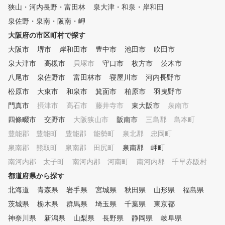
狭山・河内長野・富田林
泉大津・和泉・岸和田
麗なスイング形成を目指します
。 経験者には、毎月開催され
泉佐野・泉南・阪南・岬
る『ラウンドレッスン』で目標
大阪府の市区町村で探す
スコアに向けての技術力（スキ
大阪市
ル）を鍛錬します。 そのほか
堺市
岸和田市
豊中市
池田市
吹田市
、定期的に開催されるイベント
泉大津市
高槻市
貝塚市
守口市
枚方市
茨木市
企画も好評です。 ゴルフスク
八尾市
泉佐野市
富田林市
寝屋川市
河内長野市
ールコンペ・教室対抗競技会・
国内ゴルフツアー（3回）・レ
松原市
大東市
和泉市
箕面市
柏原市
羽曳野市
ディース親睦コンペ・女子会・
門真市
摂津市
高石市
藤井寺市
東大阪市
泉南市
忘年会、季節ごとのイベント（
四條畷市
盛り上がりビアガーデン・焼肉
交野市
大阪狭山市
阪南市
三島郡 島本町
パーティー等）も開催！
豊能郡 豊能町
豊能郡 能勢町
泉北郡 忠岡町
泉南郡 熊取町
泉南郡 田尻町
泉南郡 岬町
南河内郡 太子町
南河内郡 河南町
南河内郡 千早赤阪村
都道府県から探す
北海道
青森県
岩手県
宮城県
秋田県
山形県
福島県
茨城県
栃木県
群馬県
埼玉県
千葉県
東京都
神奈川県
新潟県
山梨県
長野県
静岡県
岐阜県