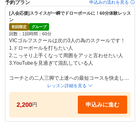
予約プラン
申込みの流れを見る
[入会応援]スライスが一瞬でドローボールに！60分体験レッス
ン
初回限定
グループ
回数
1回
時間
60分
VICゴルフスクールは次の3人の為のスクールです！

1.ドローボールを打ちたい人

2.こっそり上手くなって周囲をアッと言わせたい人

3.YouTubeを見過ぎて混乱している人

コーチとの二人三脚で上達への最短コースを快走しま
しょう！

レッスン詳細を見る
【レッスンスケジュール】

2,200
申込みに進む
円
月：10:30～　13:30～

火、水：10:30～　13:30～　18:30～　19:30～

土：10:30～　13:30～　14:30～
