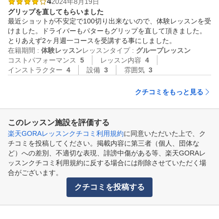
4
2024年8月19日
グリップを直してもらいました
最近ショットが不安定で100切り出来ないので、体験レッスンを受
けました。ドライバーもパターもグリップを直して頂きました。

とりあえず2ヶ月週一コースを受講する事にしました。
在籍期間 :
体験レッスン
レッスンタイプ :
グループレッスン
コストパフォーマンス
5
レッスン内容
4
インストラクター
4
設備
3
雰囲気
3
クチコミをもっと見る
このレッスン施設を評価する
楽天GORAレッスンクチコミ利用規約
に同意いただいた上で、ク
チコミを投稿してください。掲載内容に第三者（個人、団体な
ど）への差別、不適切な表現、誹謗中傷がある等、楽天GORAレ
ッスンクチコミ利用規約に反する場合には削除させていただく場
合がございます。
クチコミを投稿する