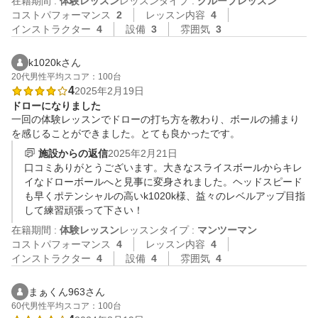
在籍期間 :
体験レッスン
レッスンタイプ :
グループレッスン
コストパフォーマンス
2
レッスン内容
4
インストラクター
4
設備
3
雰囲気
3
k1020kさん
20代
男性
平均スコア：100台
4
2025年2月19日
ドローになりました
一回の体験レッスンでドローの打ち方を教わり、ボールの捕まり
を感じることができました。とても良かったです。
施設からの返信
2025年2月21日
口コミありがとうございます。大きなスライスボールからキレ
イなドローボールへと見事に変身されました。ヘッドスピード
も早くポテンシャルの高いk1020k様、益々のレベルアップ目指
して練習頑張って下さい！
在籍期間 :
体験レッスン
レッスンタイプ :
マンツーマン
コストパフォーマンス
4
レッスン内容
4
インストラクター
4
設備
4
雰囲気
4
まぁくん963さん
60代
男性
平均スコア：100台