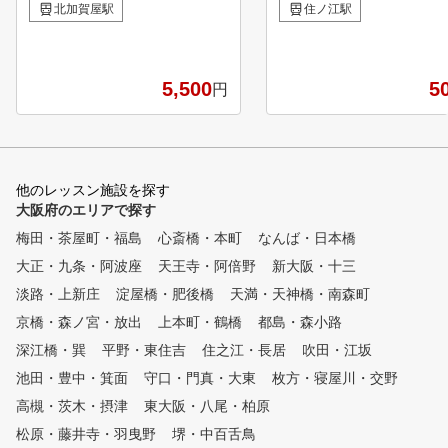
300ヤードというゴルファーに
ン形態ですが、レッスンは
北加賀屋駅
住ノ江駅
とっては最高の練習場施設です
人それぞれに合ったパーソ
。 当スクールでは、その環境
（PARsonal） な内容で
の中で『レッスン受講者』に基
お一人の長所、個性を伸ば
本技術と毎月開催される『ラウ
5,500
す。
5
円
ンドレッスン』で、応用技術を
身に付けていくことで受講者の
満足度を最大限提供できること
を目指しております。 受講シ
ステムも毎曜日開催しておりま
他のレッスン施設を探す
すので、お気軽にお好きな曜日
大阪府のエリアで探す
、お好きな時間でレッスンを受
梅田・茶屋町・福島
心斎橋・本町
なんば・日本橋
講していただけます。 是非一
大正・九条・阿波座
度、体験レッスンから始められ
天王寺・阿倍野
新大阪・十三
たらいかがでしょうか！！ ◆
淡路・上新庄
淀屋橋・肥後橋
天満・天神橋・南森町
アメリカンゴルフスクールには
京橋・森ノ宮・放出
上本町・鶴橋
都島・森小路
、心揺さぶる何かが・・・・・
月4回・無制限コースがあり、
深江橋・巽
平野・東住吉
住之江・長居
吹田・江坂
いずれもグリップ・アドレスル
池田・豊中・箕面
守口・門真・大東
枚方・寝屋川・交野
ーティンから始まり、体の動き
高槻・茨木・摂津
・腕の動きを覚えます。 もち
東大阪・八尾・柏原
ろん、初心者にはグリップ・構
松原・藤井寺・羽曳野
堺・中百舌鳥
えから始まりバランスの良い綺