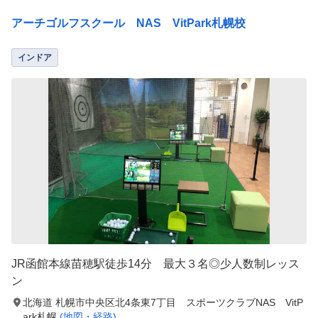
アーチゴルフスクール NAS VitPark札幌校
インドア
JR函館本線苗穂駅徒歩14分 最大３名◎少人数制レッス
ン
北海道 札幌市中央区北4条東7丁目 スポーツクラブNAS VitP
ark札幌
(地図・経路)