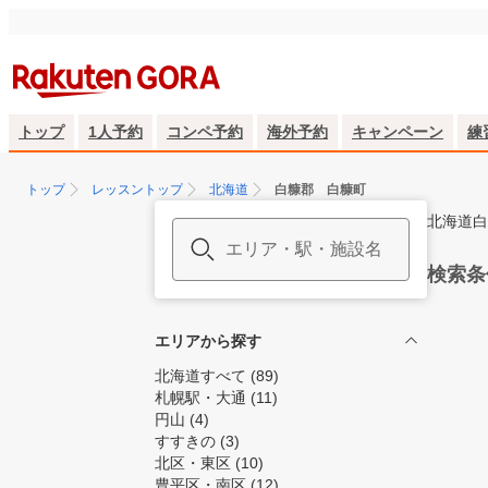
トップ
1人予約
コンペ予約
海外予約
キャンペーン
練
トップ
レッスントップ
北海道
白糠郡 白糠町
北海道白
検索条
エリアから探す
北海道すべて
(89)
札幌駅・大通
(11)
円山
(4)
すすきの
(3)
北区・東区
(10)
豊平区・南区
(12)