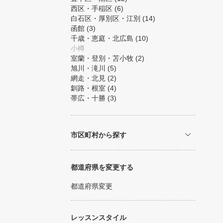
西区・手稲区
(6)
白石区・厚別区・江別
(14)
函館
(3)
千歳・恵庭・北広島
(10)
小樽
室蘭・登別・苫小牧
(2)
旭川・滝川
(5)
網走・北見
(2)
釧路・根室
(4)
帯広・十勝
(3)
市区町村から探す
都道府県を変更する
都道府県変更
レッスンスタイル