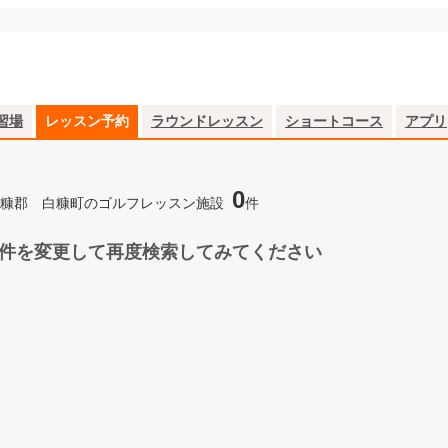
習場
レッスン予約
ラウンドレッスン
ショートコース
アプリ
0
糠郡 白糠町のゴルフレッスン施設
件
件を変更して再度検索してみてください