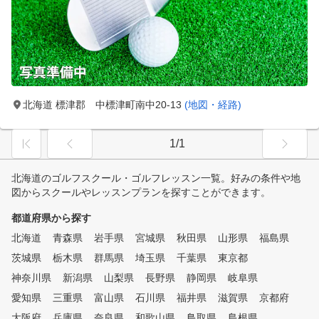
北海道 標津郡 中標津町南中20-13
(地図・経路)
1/1
北海道のゴルフスクール・ゴルフレッスン一覧。好みの条件や地
図からスクールやレッスンプランを探すことができます。
都道府県から探す
北海道
青森県
岩手県
宮城県
秋田県
山形県
福島県
茨城県
栃木県
群馬県
埼玉県
千葉県
東京都
神奈川県
新潟県
山梨県
長野県
静岡県
岐阜県
愛知県
三重県
富山県
石川県
福井県
滋賀県
京都府
大阪府
兵庫県
奈良県
和歌山県
鳥取県
島根県