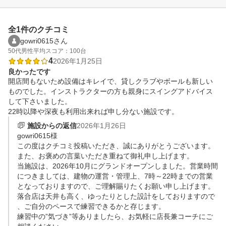
全1件のクチコミ
gowri0615さん
50代
男性
平均スコア：100台
4
2026年1月25日
良かったです
開店間もないため設備はキレイで、貸しクラブやボールも新しい
ものでした。インストラクターの方も親身にスイングアドバイス
して下さいました。

22時以降や深夜も利用出来れば申し分ない施設です。
施設からの返信
2026年1月26日
gowri0615様

この度はクチコミ投稿いただき、誠にありがとうございます。

また、お褒めの言葉いただき重ねて御礼申し上げます。

当施設は、2026年10月にグランドオープンしました。営業時間
につきましては、建物の運営・管理上、7時～22時までの営業
となっておりますので、ご理解賜りたくお願い申し上げます。

落合店は天井も高く、ゆったりとした設計をしておりますので
、ご自分のペースで練習できるかと存じます。

練習中の”気づき”等ありましたら、お気軽に店長兼コーチにご