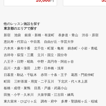
10,000
5
円
つまでも忘れずに、いつでも思
9月から全打席にスクリー
い出すことができるという理想
設置し、弾道解析器とスイ
的なレッスン法であります。
モニターを導入致しました
多くのゴルファーは、スイング
非ご利用下さい。 ●3ｍ×3
を覚えるために何個も何個もボ
傾斜付きパター練習も新設
他のレッスン施設を探す
ールを打ちいろいろYou Tube
ターのレッスンも受けられ
東京都のエリアで探す
を見たり、 理論の左脳だけを
！
使って覚えようとしています。
新宿
池袋
銀座・新橋・有楽町
表参道・青山
渋谷・原宿
しかし左脳は直列処理が特徴の
恵比寿・代官山・中目黒
自由が丘・学芸大学
ため、何かをすれば何かが出来
なくなってしまいます。 一度
六本木・麻布十番
北千住・町屋・亀有
錦糸町・小岩・青砥
に大量の情報を受け入れて処理
吉祥寺・荻窪・三鷹
立川・国立・国分寺
することができない。 これが
八王子・日野・昭島
中野・高円寺・阿佐ヶ谷
、打っても打っても 上手くい
ったり上手くいかなかったりの
品川・大森・蒲田
上野・日本橋・浅草
繰り返しで、なかなか上手くな
日暮里・駒込・千駄木
赤羽・十条・王子
葛西・門前仲町
れない原因なのです。 しかし
、メンタル構築法は、まず右脳
町田
三軒茶屋・用賀・二子玉川
下北沢・代々木上原
を活 性化させることから始ま
板橋・成増・巣鴨
目黒・戸越・武蔵小山
る。 独自に開発しまた練習器
田無・小平・久米川
大泉学園・江古田・練馬
具による多目的練習で、イメー
ジ脳と呼ばれる右脳のイメージ
東久留米・ひばりヶ丘
調布・府中
多摩・聖蹟桜ヶ丘・稲城
カと直感力を強化し、 高速に