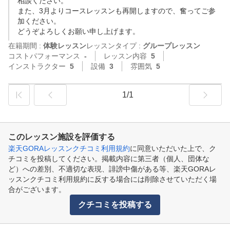
相談ください。

また、3月よりコースレッスンも再開しますので、奮ってご参
加ください。

どうぞよろしくお願い申し上げます。
在籍期間 :
体験レッスン
レッスンタイプ :
グループレッスン
コストパフォーマンス
-
レッスン内容
5
インストラクター
5
設備
3
雰囲気
5
1/1
このレッスン施設を評価する
楽天GORAレッスンクチコミ利用規約
に同意いただいた上で、ク
チコミを投稿してください。掲載内容に第三者（個人、団体な
ど）への差別、不適切な表現、誹謗中傷がある等、楽天GORAレ
ッスンクチコミ利用規約に反する場合には削除させていただく場
合がございます。
クチコミを投稿する