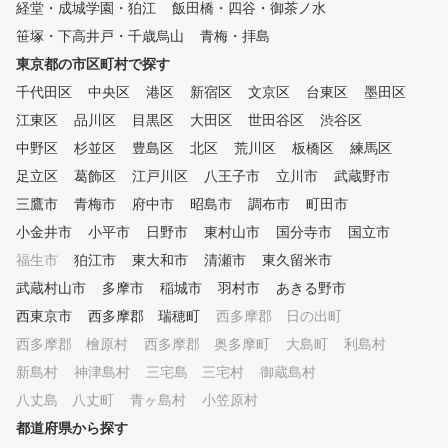
経堂・成城学園・狛江
飯田橋・四谷・御茶ノ水
大量の情報を受け入れら れる
並列処理という特徴を活用して
笹塚・下高井戸・千歳烏山
青梅・拝島
いく。 このため、短時間で大
東京都の市区町村で探す
量に記憶、覚えたことはいつま
千代田区
中央区
港区
新宿区
文京区
台東区
墨田区
でも忘れず(いつでも思い出す
ことができる)という理想のゴ
江東区
品川区
目黒区
大田区
世田谷区
渋谷区
ルフ上達が誰にでも可能になり
中野区
杉並区
豊島区
北区
荒川区
板橋区
練馬区
ます。 あの有名プロも使用し
ている魔法のクランクや魔法の
足立区
葛飾区
江戸川区
八王子市
立川市
武蔵野市
ホースをはじめ 沢山の練習器
三鷹市
青梅市
府中市
昭島市
調布市
町田市
具はそのようなテーマを感覚的
小金井市
小平市
日野市
東村山市
国分寺市
国立市
に覚えるまさに体で覚えること
となります。 姉妹店のSWING2
福生市
狛江市
東大和市
清瀬市
東久留米市
4/7新宿店さんでもレッスン実
武蔵村山市
多摩市
稲城市
羽村市
あきる野市
施しております！
西東京市
西多摩郡 瑞穂町
西多摩郡 日の出町
西多摩郡 檜原村
西多摩郡 奥多摩町
大島町
利島村
新島村
神津島村
三宅島 三宅村
御蔵島村
八丈島 八丈町
青ヶ島村
小笠原村
都道府県から探す