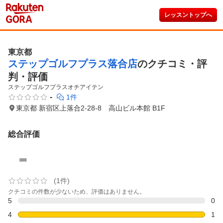
レッスントップへ
東京都
ステップゴルフプラス落合店
のクチコミ・評
判・評価
ステップゴルフプラスオチアイテン
-
1件
東京都 新宿区上落合2-28-8 高山ビル本館 B1F
総合評価
-
(1件)
クチコミの件数が少ないため、評価はありません。
5
0
4
1