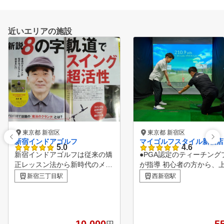
近いエリアの施設
東京都 新宿区
東京都 新宿区
新宿インドアゴルフ
マイゴルフスタイル新宿店
5.0
4.6
新宿インドアゴルフは従来の矯
●PGA認定のティーチング
正レッスン法から新時代のメン
が指導 初心者の方から、
タル構築レッスンを確立 して
者の方まで幅広く確かなレ
新宿三丁目駅
西新宿駅
います。 メンタル構築法は、
ンを提供いたします。 ●ク
練習時間の少ないゴルファーで
・シューズレンタル無料！
も、 短時間で大量のゴルフ理
帰り、お買い物ついでにゴ
論を体得し、 覚えたことはい
が気軽に楽しめます。 ●20