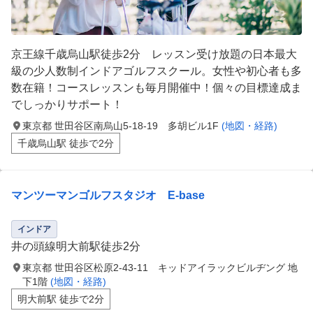
京王線千歳烏山駅徒歩2分 レッスン受け放題の日本最大
級の少人数制インドアゴルフスクール。女性や初心者も多
数在籍！コースレッスンも毎月開催中！個々の目標達成ま
でしっかりサポート！
東京都 世田谷区南烏山5-18-19 多胡ビル1F
(地図・経路)
千歳烏山駅 徒歩で2分
マンツーマンゴルフスタジオ E-base
インドア
井の頭線明大前駅徒歩2分
東京都 世田谷区松原2-43-11 キッドアイラックビルヂング 地
下1階
(地図・経路)
明大前駅 徒歩で2分