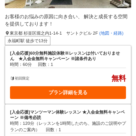
お客様のお悩みの原因に向き合い、 解決と成長する空間
を提供しております！
東京都 杉並区堀之内1-14-1 サントクビル 2F
(地図・経路)
永福町駅 徒歩で13分
[入会応援]60分無料施設体験※レッスンは付いておりませ
ん ★入会金無料キャンペーン ※諸条件あり
時間：60分
回数：1
無料
初回限定
プラン詳細を見る
[入会応援]マンツーマン体験レッスン ★入会金無料キャンペ
ーン ※備考必読
時間：120分（レッスンを1時間したのち、施設のご説明やプ
ランのご案内）
回数：1