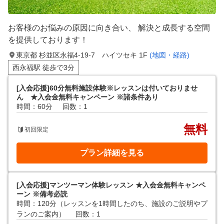
お客様のお悩みの原因に向き合い、 解決と成長する空間
を提供しております！
東京都 杉並区永福4-19-7 ハイツセキ 1F
(地図・経路)
西永福駅 徒歩で3分
[入会応援]60分無料施設体験※レッスンは付いておりませ
ん ★入会金無料キャンペーン ※諸条件あり
時間：60分
回数：1
無料
初回限定
プラン詳細を見る
[入会応援]マンツーマン体験レッスン ★入会金無料キャンペ
ーン ※備考必読
時間：120分（レッスンを1時間したのち、施設のご説明やプ
ランのご案内）
回数：1