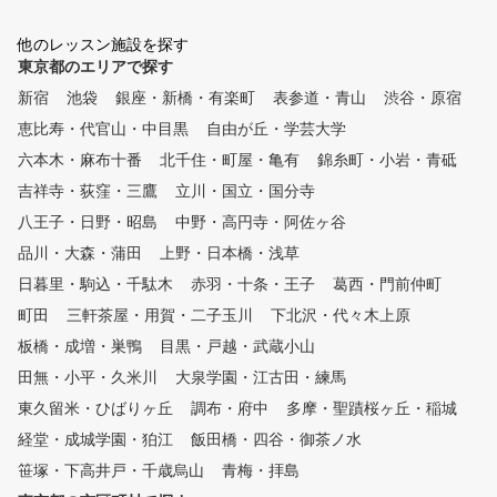
多くのゴルファーは、スイング
練習場としても利用できま
を覚えるために何個も何個もボ
★ライフスタイルに合わせ
他のレッスン施設を探す
ールを打ちいろいろYou Tube
つの料金プランをご用意
東京都のエリアで探す
を見たり、 理論の左脳だけを
使って覚えようとしています。
新宿
池袋
銀座・新橋・有楽町
表参道・青山
渋谷・原宿
しかし左脳は直列処理が特徴の
恵比寿・代官山・中目黒
自由が丘・学芸大学
ため、何かをすれば何かが出来
なくなってしまいます。 一度
六本木・麻布十番
北千住・町屋・亀有
錦糸町・小岩・青砥
に大量の情報を受け入れて処理
吉祥寺・荻窪・三鷹
立川・国立・国分寺
することができない。 これが
八王子・日野・昭島
、打っても打っても 上手くい
中野・高円寺・阿佐ヶ谷
ったり上手くいかなかったりの
品川・大森・蒲田
上野・日本橋・浅草
繰り返しで、なかなか上手くな
日暮里・駒込・千駄木
赤羽・十条・王子
葛西・門前仲町
れない原因なのです。 しかし
、メンタル構築法は、まず右脳
町田
三軒茶屋・用賀・二子玉川
下北沢・代々木上原
を活 性化させることから始ま
板橋・成増・巣鴨
目黒・戸越・武蔵小山
る。 独自に開発しまた練習器
田無・小平・久米川
具による多目的練習で、イメー
大泉学園・江古田・練馬
ジ脳と呼ばれる右脳のイメージ
東久留米・ひばりヶ丘
調布・府中
多摩・聖蹟桜ヶ丘・稲城
カと直感力を強化し、 高速に
経堂・成城学園・狛江
飯田橋・四谷・御茶ノ水
大量の情報を受け入れら れる
並列処理という特徴を活用して
笹塚・下高井戸・千歳烏山
青梅・拝島
いく。 このため、短時間で大