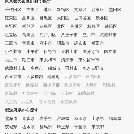
東京都の市区町村で探す
量に記憶、覚えたことはいつま
千代田区
でも忘れず(いつでも思い出す
中央区
港区
新宿区
文京区
台東区
墨田区
ことができる)という理想のゴ
江東区
品川区
目黒区
大田区
世田谷区
渋谷区
ルフ上達が誰にでも可能になり
中野区
杉並区
豊島区
北区
荒川区
板橋区
練馬区
ます。 あの有名プロも使用し
ている魔法のクランクや魔法の
足立区
葛飾区
江戸川区
八王子市
立川市
武蔵野市
ホースをはじめ 沢山の練習器
三鷹市
青梅市
府中市
昭島市
調布市
町田市
具はそのようなテーマを感覚的
小金井市
に覚えるまさに体で覚えること
小平市
日野市
東村山市
国分寺市
国立市
となります。 姉妹店のSWING2
福生市
狛江市
東大和市
清瀬市
東久留米市
4/7新宿店さんでもレッスン実
武蔵村山市
多摩市
稲城市
羽村市
あきる野市
施しております！
西東京市
西多摩郡 瑞穂町
西多摩郡 日の出町
西多摩郡 檜原村
西多摩郡 奥多摩町
大島町
利島村
新島村
神津島村
三宅島 三宅村
御蔵島村
八丈島 八丈町
青ヶ島村
小笠原村
都道府県から探す
北海道
青森県
岩手県
宮城県
秋田県
山形県
福島県
茨城県
栃木県
群馬県
埼玉県
千葉県
東京都