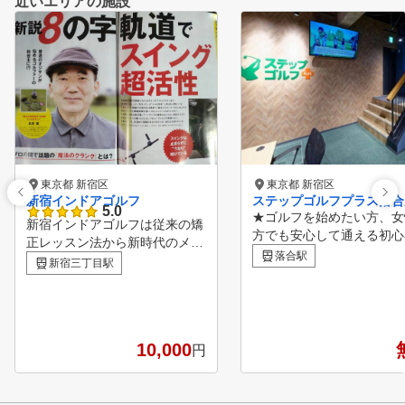
近いエリアの施設
東京都 新宿区
東京都 新宿区
新宿インドアゴルフ
ステップゴルフプラス落合
5.0
★ゴルフを始めたい方、女
新宿インドアゴルフは従来の矯
方でも安心して通える初心
正レッスン法から新時代のメン
ログラムも充実!!～無料体
落合駅
タル構築レッスンを確立 して
新宿三丁目駅
約受付中!!～ ★新規入会
います。 メンタル構築法は、
いた方に割引キャンペーン
練習時間の少ないゴルファーで
中!! ★受講制限&回数制限
も、 短時間で大量のゴルフ理
のインドアゴルフスクール!
論を体得し、 覚えたことはい
ゴルフクラブ&シューズは
10,000
円
つまでも忘れずに、いつでも思
レンタルあり！ ★全打席
い出すことができるという理想
ングチェックできる解析機
的なレッスン法であります。
‼ ★天候に影響されないゴ