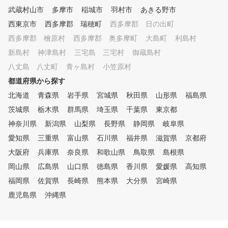
4/7新宿店さんでもレッスン実
武蔵村山市
多摩市
稲城市
羽村市
あきる野市
施しております！
西東京市
西多摩郡 瑞穂町
西多摩郡 日の出町
西多摩郡 檜原村
西多摩郡 奥多摩町
大島町
利島村
新島村
神津島村
三宅島 三宅村
御蔵島村
八丈島 八丈町
青ヶ島村
小笠原村
都道府県から探す
北海道
青森県
岩手県
宮城県
秋田県
山形県
福島県
茨城県
栃木県
群馬県
埼玉県
千葉県
東京都
神奈川県
新潟県
山梨県
長野県
静岡県
岐阜県
愛知県
三重県
富山県
石川県
福井県
滋賀県
京都府
大阪府
兵庫県
奈良県
和歌山県
鳥取県
島根県
岡山県
広島県
山口県
徳島県
香川県
愛媛県
高知県
福岡県
佐賀県
長崎県
熊本県
大分県
宮崎県
鹿児島県
沖縄県