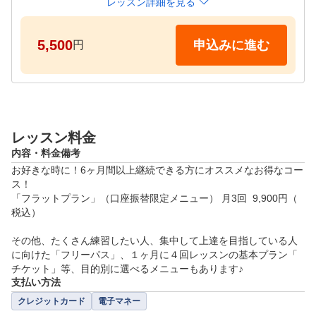
・なによりお得に受けたい！

レッスン詳細を見る
●レッスンタイムスケジュール

5,500
申込みに進む
円
月～金　11:00～21:00

土日　　9:00～18:00
レッスン料金
内容・料金備考
お好きな時に！6ヶ月間以上継続できる方にオススメなお得なコー
ス！

「フラットプラン」（口座振替限定メニュー） 月3回  9,900円（
税込）

その他、たくさん練習したい人、集中して上達を目指している人
に向けた「フリーパス」、１ヶ月に４回レッスンの基本プラン「
チケット」等、目的別に選べるメニューもあります♪
支払い方法
クレジットカード
電子マネー