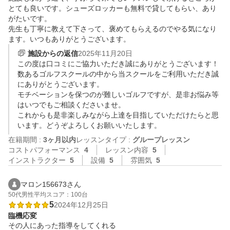
とても良いです。シューズロッカーも無料で貸してもらい、あり
がたいです。

先生も丁寧に教えて下さって、褒めてもらえるのでやる気になり
ます。いつもありがとうございます。
施設からの返信
2025年11月20日
この度は口コミにご協力いただき誠にありがとうございます！

数あるゴルフスクールの中から当スクールをご利用いただき誠
にありがとうございます。

モチベーションを保つのが難しいゴルフですが、是非お悩み等
はいつでもご相談くださいませ。

これからも是非楽しみながら上達を目指していただけたらと思
います。どうぞよろしくお願いいたします。
在籍期間 :
3ヶ月以内
レッスンタイプ :
グループレッスン
コストパフォーマンス
4
レッスン内容
5
インストラクター
5
設備
5
雰囲気
5
マロン156673さん
50代
男性
平均スコア：100台
5
2024年12月25日
臨機応変
その人にあった指導をしてくれる
