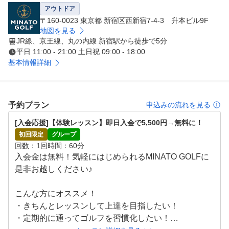
気軽にご相談ください。

アウトドア
レッスンだけでなく、営業時間内は打ち放題のご利用も可
〒160-0023 東京都 新宿区西新宿7-4-3 升本ビル9F
能です。
地図を見る
JR線、京王線、丸の内線 新宿駅から徒歩で5分
平日 11:00 - 21:00 土日祝 09:00 - 18:00
基本情報詳細
予約プラン
申込みの流れを見る
[入会応援]【体験レッスン】即日入会で5,500円→無料に！
初回限定
グループ
回数
1回
時間
60分
入会金は無料！気軽にはじめられるMINATO GOLFに
是非お越しください♪

こんな方にオススメ！

・きちんとレッスンして上達を目指したい！

・定期的に通ってゴルフを習慣化したい！
