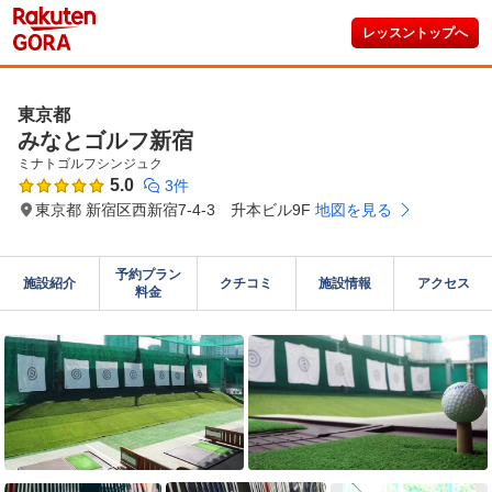
レッスントップへ
東京都
みなとゴルフ新宿
ミナトゴルフシンジュク
5.0
3件
東京都 新宿区西新宿7-4-3 升本ビル9F
地図を見る
予約プラン

施設紹介
クチコミ
施設情報
アクセス
料金