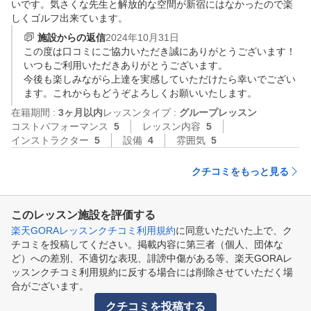
いです。気さくな先生と解放的な空間が新宿にはなかったので楽
しくゴルフ出来ています。
施設からの返信
2024年10月31日
この度は口コミにご協力いただき誠にありがとうございます！
いつもご利用いただきありがとうございます。

今後も楽しみながら上達を実感していただけたら幸いでござい
ます。これからもどうぞよろしくお願いいたします。
在籍期間 :
3ヶ月以内
レッスンタイプ :
グループレッスン
コストパフォーマンス
5
レッスン内容
5
インストラクター
5
設備
4
雰囲気
5
クチコミをもっと見る
このレッスン施設を評価する
楽天GORAレッスンクチコミ利用規約
に同意いただいた上で、ク
チコミを投稿してください。掲載内容に第三者（個人、団体な
ど）への差別、不適切な表現、誹謗中傷がある等、楽天GORAレ
ッスンクチコミ利用規約に反する場合には削除させていただく場
合がございます。
クチコミを投稿する