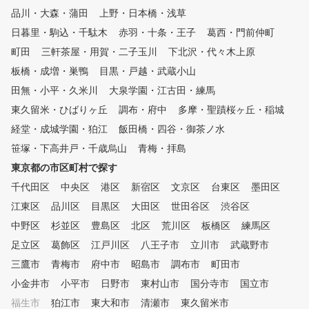
ったり上手くいかなかったりの
品川・大森・蒲田
上野・日本橋・浅草
繰り返しで、なかなか上手くな
日暮里・駒込・千駄木
赤羽・十条・王子
葛西・門前仲町
れない原因なのです。 しかし
、メンタル構築法は、まず右脳
町田
三軒茶屋・用賀・二子玉川
下北沢・代々木上原
を活 性化させることから始ま
板橋・成増・巣鴨
目黒・戸越・武蔵小山
る。 独自に開発しまた練習器
田無・小平・久米川
具による多目的練習で、イメー
大泉学園・江古田・練馬
ジ脳と呼ばれる右脳のイメージ
東久留米・ひばりヶ丘
調布・府中
多摩・聖蹟桜ヶ丘・稲城
カと直感力を強化し、 高速に
経堂・成城学園・狛江
飯田橋・四谷・御茶ノ水
大量の情報を受け入れら れる
並列処理という特徴を活用して
笹塚・下高井戸・千歳烏山
青梅・拝島
いく。 このため、短時間で大
東京都の市区町村で探す
量に記憶、覚えたことはいつま
千代田区
でも忘れず(いつでも思い出す
中央区
港区
新宿区
文京区
台東区
墨田区
ことができる)という理想のゴ
江東区
品川区
目黒区
大田区
世田谷区
渋谷区
ルフ上達が誰にでも可能になり
中野区
杉並区
豊島区
北区
荒川区
板橋区
練馬区
ます。 あの有名プロも使用し
ている魔法のクランクや魔法の
足立区
葛飾区
江戸川区
八王子市
立川市
武蔵野市
ホースをはじめ 沢山の練習器
三鷹市
青梅市
府中市
昭島市
調布市
町田市
具はそのようなテーマを感覚的
小金井市
に覚えるまさに体で覚えること
小平市
日野市
東村山市
国分寺市
国立市
となります。 姉妹店のSWING2
福生市
狛江市
東大和市
清瀬市
東久留米市