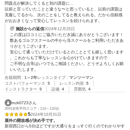
問題点が解決してくると別の課題に…

以前と言っていたことと違うな〜と思っていると、以前の課題は
克服してるから、次のことをしてると教えられる。だから信頼感
施設からの返信
2024年12月25日
この度は口コミにご協力いただき誠にありがとうございます！

数あるゴルフスクールの中から当スクールをご利用いただきあ
りがとうございます。

安心して通っていただけているとのこととても嬉しく思います
。これからも丁寧なレッスンを心がけていきますので

ご不明な点等はいつでもご相談ください。どうぞよろしくお願
いいたします。
在籍期間 :
1～2年
レッスンタイプ :
マンツーマン
コストパフォーマンス
5
レッスン内容
5
インストラクター
5
設備
4
雰囲気
4
mzk0723さん
30代
女性
平均スコア：110～120台
5
2024年10月31日
屋外の開放感が決め手です。
新宿西口から5分ほどですが大通りをまっすぐ行くのでわかりやす