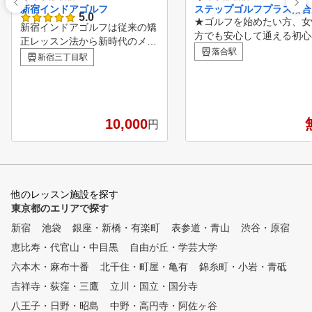
新宿インドアゴルフ
ステップゴルフプラス落合
5.0
★ゴルフを始めたい方、女
新宿インドアゴルフは従来の矯
方でも安心して通える初心
正レッスン法から新時代のメン
ログラムも充実!!～無料体
落合駅
タル構築レッスンを確立 して
新宿三丁目駅
約受付中!!～ ★新規入会
います。 メンタル構築法は、
いた方に割引キャンペーン
練習時間の少ないゴルファーで
中!! ★受講制限&回数制限
も、 短時間で大量のゴルフ理
のインドアゴルフスクール!
論を体得し、 覚えたことはい
ゴルフクラブ&シューズは
10,000
円
つまでも忘れずに、いつでも思
レンタルあり！ ★全打席
い出すことができるという理想
ングチェックできる解析機
的なレッスン法であります。
‼ ★天候に影響されないゴ
多くのゴルファーは、スイング
練習場としても利用できま
を覚えるために何個も何個もボ
★ライフスタイルに合わせ
他のレッスン施設を探す
ールを打ちいろいろYou Tube
つの料金プランをご用意
東京都のエリアで探す
を見たり、 理論の左脳だけを
使って覚えようとしています。
新宿
池袋
銀座・新橋・有楽町
表参道・青山
渋谷・原宿
しかし左脳は直列処理が特徴の
恵比寿・代官山・中目黒
自由が丘・学芸大学
ため、何かをすれば何かが出来
なくなってしまいます。 一度
六本木・麻布十番
北千住・町屋・亀有
錦糸町・小岩・青砥
に大量の情報を受け入れて処理
吉祥寺・荻窪・三鷹
立川・国立・国分寺
することができない。 これが
八王子・日野・昭島
、打っても打っても 上手くい
中野・高円寺・阿佐ヶ谷