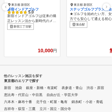
東京都 新宿区
東京都 新宿区
新宿インドアゴルフ
ステップゴルフプラス落合
5.0
★ゴルフを始めたい方、女
新宿インドアゴルフは従来の矯
方でも安心して通える初心
正レッスン法から新時代のメン
ログラムも充実!!～無料体
落合駅
タル構築レッスンを確立 して
新宿三丁目駅
約受付中!!～ ★新規入会
います。 メンタル構築法は、
いた方に割引キャンペーン
練習時間の少ないゴルファーで
中!! ★受講制限&回数制限
も、 短時間で大量のゴルフ理
のインドアゴルフスクール!
論を体得し、 覚えたことはい
ゴルフクラブ&シューズは
10,000
円
つまでも忘れずに、いつでも思
レンタルあり！ ★全打席
い出すことができるという理想
ングチェックできる解析機
的なレッスン法であります。
‼ ★天候に影響されないゴ
多くのゴルファーは、スイング
練習場としても利用できま
を覚えるために何個も何個もボ
★ライフスタイルに合わせ
他のレッスン施設を探す
ールを打ちいろいろYou Tube
つの料金プランをご用意
東京都のエリアで探す
を見たり、 理論の左脳だけを
使って覚えようとしています。
新宿
池袋
銀座・新橋・有楽町
表参道・青山
渋谷・原宿
しかし左脳は直列処理が特徴の
恵比寿・代官山・中目黒
自由が丘・学芸大学
ため、何かをすれば何かが出来
なくなってしまいます。 一度
六本木・麻布十番
北千住・町屋・亀有
錦糸町・小岩・青砥
に大量の情報を受け入れて処理
吉祥寺・荻窪・三鷹
立川・国立・国分寺
することができない。 これが