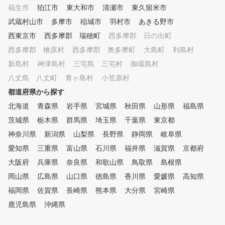
となります。 姉妹店のSWING2
福生市
狛江市
東大和市
清瀬市
東久留米市
4/7新宿店さんでもレッスン実
武蔵村山市
多摩市
稲城市
羽村市
あきる野市
施しております！
西東京市
西多摩郡 瑞穂町
西多摩郡 日の出町
西多摩郡 檜原村
西多摩郡 奥多摩町
大島町
利島村
新島村
神津島村
三宅島 三宅村
御蔵島村
八丈島 八丈町
青ヶ島村
小笠原村
都道府県から探す
北海道
青森県
岩手県
宮城県
秋田県
山形県
福島県
茨城県
栃木県
群馬県
埼玉県
千葉県
東京都
神奈川県
新潟県
山梨県
長野県
静岡県
岐阜県
愛知県
三重県
富山県
石川県
福井県
滋賀県
京都府
大阪府
兵庫県
奈良県
和歌山県
鳥取県
島根県
岡山県
広島県
山口県
徳島県
香川県
愛媛県
高知県
福岡県
佐賀県
長崎県
熊本県
大分県
宮崎県
鹿児島県
沖縄県