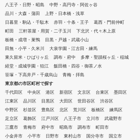
八王子・日野・昭島
、打っても打っても 上手くい
中野・高円寺・阿佐ヶ谷
ったり上手くいかなかったりの
品川・大森・蒲田
上野・日本橋・浅草
繰り返しで、なかなか上手くな
日暮里・駒込・千駄木
赤羽・十条・王子
葛西・門前仲町
れない原因なのです。 しかし
、メンタル構築法は、まず右脳
町田
三軒茶屋・用賀・二子玉川
下北沢・代々木上原
を活 性化させることから始ま
板橋・成増・巣鴨
目黒・戸越・武蔵小山
る。 独自に開発しまた練習器
田無・小平・久米川
具による多目的練習で、イメー
大泉学園・江古田・練馬
ジ脳と呼ばれる右脳のイメージ
東久留米・ひばりヶ丘
調布・府中
多摩・聖蹟桜ヶ丘・稲城
カと直感力を強化し、 高速に
経堂・成城学園・狛江
飯田橋・四谷・御茶ノ水
大量の情報を受け入れら れる
並列処理という特徴を活用して
笹塚・下高井戸・千歳烏山
青梅・拝島
いく。 このため、短時間で大
東京都の市区町村で探す
量に記憶、覚えたことはいつま
千代田区
でも忘れず(いつでも思い出す
中央区
港区
新宿区
文京区
台東区
墨田区
ことができる)という理想のゴ
江東区
品川区
目黒区
大田区
世田谷区
渋谷区
ルフ上達が誰にでも可能になり
中野区
杉並区
豊島区
北区
荒川区
板橋区
練馬区
ます。 あの有名プロも使用し
ている魔法のクランクや魔法の
足立区
葛飾区
江戸川区
八王子市
立川市
武蔵野市
ホースをはじめ 沢山の練習器
三鷹市
青梅市
府中市
昭島市
調布市
町田市
具はそのようなテーマを感覚的
小金井市
に覚えるまさに体で覚えること
小平市
日野市
東村山市
国分寺市
国立市