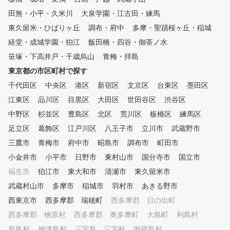
田無・小平・久米川
大泉学園・江古田・練馬
東久留米・ひばりヶ丘
調布・府中
多摩・聖蹟桜ヶ丘・稲城
経堂・成城学園・狛江
飯田橋・四谷・御茶ノ水
笹塚・下高井戸・千歳烏山
青梅・拝島
東京都の市区町村で探す
千代田区
中央区
港区
新宿区
文京区
台東区
墨田区
江東区
品川区
目黒区
大田区
世田谷区
渋谷区
中野区
杉並区
豊島区
北区
荒川区
板橋区
練馬区
足立区
葛飾区
江戸川区
八王子市
立川市
武蔵野市
三鷹市
青梅市
府中市
昭島市
調布市
町田市
小金井市
小平市
日野市
東村山市
国分寺市
国立市
福生市
狛江市
東大和市
清瀬市
東久留米市
武蔵村山市
多摩市
稲城市
羽村市
あきる野市
西東京市
西多摩郡 瑞穂町
西多摩郡 日の出町
西多摩郡 檜原村
西多摩郡 奥多摩町
大島町
利島村
新島村
神津島村
三宅島 三宅村
御蔵島村