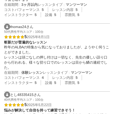
在籍期間 :
3ヶ月以内
レッスンタイプ :
マンツーマン
コストパフォーマンス
5
レッスン内容
5
インストラクター
5
設備
5
雰囲気
5
thomas24さん
50代
男性
平均スコア：100台
5
2025年8月1日
斬新だが普遍的なレッスン
昨年のALBAの特集から気になっておりましたが、ようやく伺うこ
とができました。

レッスンは頭ごなしの押し付けは一切なく、先生の優しい語り口
から行われる、様々な切り口でのレッスンは目から鱗の連続でし
在籍期間 :
体験レッスン
レッスンタイプ :
マンツーマン
コストパフォーマンス
4
レッスン内容
5
インストラクター
5
設備
5
雰囲気
5
とし48335415さん
40代
男性
平均スコア：100台
5
2025年5月22日
悩みが解決して自信を持って練習できそう！