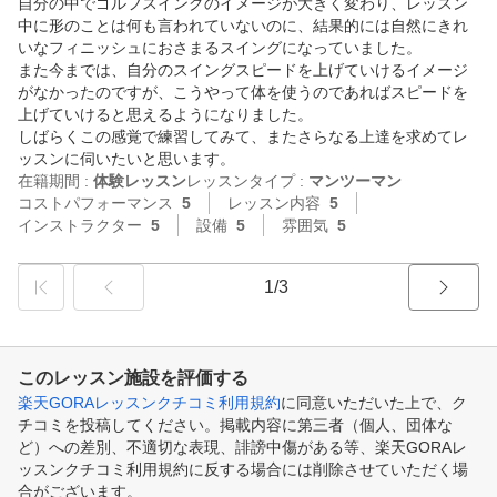
自分の中でゴルフスイングのイメージが大きく変わり、レッスン
中に形のことは何も言われていないのに、結果的には自然にきれ
いなフィニッシュにおさまるスイングになっていました。

また今までは、自分のスイングスピードを上げていけるイメージ
がなかったのですが、こうやって体を使うのであればスピードを
上げていけると思えるようになりました。

しばらくこの感覚で練習してみて、またさらなる上達を求めてレ
ッスンに伺いたいと思います。
在籍期間 :
体験レッスン
レッスンタイプ :
マンツーマン
コストパフォーマンス
5
レッスン内容
5
インストラクター
5
設備
5
雰囲気
5
1/3
このレッスン施設を評価する
楽天GORAレッスンクチコミ利用規約
に同意いただいた上で、ク
チコミを投稿してください。掲載内容に第三者（個人、団体な
ど）への差別、不適切な表現、誹謗中傷がある等、楽天GORAレ
ッスンクチコミ利用規約に反する場合には削除させていただく場
合がございます。