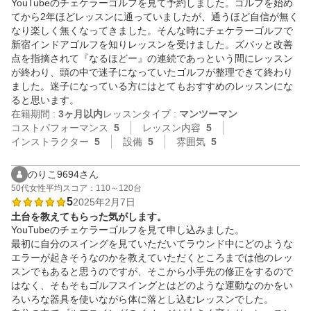
YouTubeのチェケラーゴルフを見て予約しました。ゴルフを始め
てから2年ほどレッスンに通っていましたが、通うほど自信が無く
なり楽しく無くなってきました。そんな時にチェケラーゴルフで
新宿インドアゴルフを知りレッスンを受けました。ズバッと改善
点を指摘されて『なるほどー』の連続であっという間にレッスン
が終わり、頭の中で迷子になっていたゴルフが整理できて終わり
ました。迷子になっている方にはとてもおすすめのレッスンにな
ると思います。
在籍期間 :
3ヶ月以内
レッスンタイプ :
マンツーマン
コストパフォーマンス
5
レッスン内容
5
インストラクター
5
設備
5
雰囲気
5
のりこ9694さん
50代
女性
平均スコア：110～120台
5
2025年2月7日
土台を教えてもらった気がします。
YouTubeのチェケラーゴルフを見て申し込みました。

最初に自分のスイングを見ていただいてラウンド中にどのような
エラーが起きそうなのかを教えていただくところまでは他のレッ
スンでもあると思うのですが、そこから小手先の修正をするので
はなく、そもそもゴルフスイングとはどのような運動なのかをい
ろいろな器具を使いながら体に落とし込むレッスンでした。
