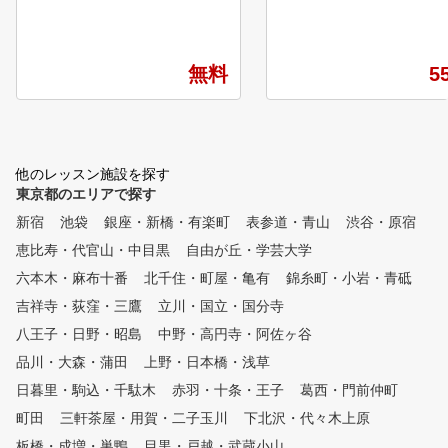
いた方に割引キャンペーン実施
・シューズレンタル無料！
中!! ★受講制限&回数制限なし
帰り、お買い物ついでにゴ
のインドアゴルフスクール!! ★
が気軽に楽しめます。 ●20
ゴルフクラブ&シューズは無料
無料
5
9月から全打席にスクリー
レンタルあり！ ★全打席スイ
設置し、弾道解析器とスイ
ングチェックできる解析機付き
モニターを導入致しました
‼ ★天候に影響されないゴルフ
非ご利用下さい。 ●3ｍ×3
練習場としても利用できます。
傾斜付きパター練習も新設
★ライフスタイルに合わせた3
他のレッスン施設を探す
ターのレッスンも受けられ
つの料金プランをご用意
東京都のエリアで探す
！
新宿
池袋
銀座・新橋・有楽町
表参道・青山
渋谷・原宿
恵比寿・代官山・中目黒
自由が丘・学芸大学
六本木・麻布十番
北千住・町屋・亀有
錦糸町・小岩・青砥
吉祥寺・荻窪・三鷹
立川・国立・国分寺
八王子・日野・昭島
中野・高円寺・阿佐ヶ谷
品川・大森・蒲田
上野・日本橋・浅草
日暮里・駒込・千駄木
赤羽・十条・王子
葛西・門前仲町
町田
三軒茶屋・用賀・二子玉川
下北沢・代々木上原
板橋・成増・巣鴨
目黒・戸越・武蔵小山