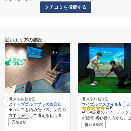
クチコミを投稿する
近いエリアの施設
東京都 新宿区
東京都 新宿区
ステップゴルフプラス落合店
マイゴルフスタイル新宿店
4.6
★ゴルフを始めたい方、女性の
●PGA認定のティーチング
方でも安心して通える初心者プ
が指導 初心者の方から、
ログラムも充実!!～無料体験予
落合駅
者の方まで幅広く確かなレ
西新宿駅
約受付中!!～ ★新規入会いただ
ンを提供いたします。 ●ク