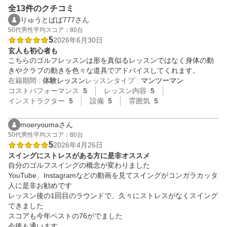
全13件のクチコミ
りゅうとぱぱ777さん
50代
男性
平均スコア：80台
5
2026年6月30日
玄人も初心者も
こちらのゴルフレッスンは形を真似るレッスンではなく身体の動
きやクラブの動きを色々な道具でアドバイスしてくれます。
在籍期間 :
体験レッスン
レッスンタイプ :
マンツーマン
コストパフォーマンス
5
レッスン内容
5
インストラクター
5
設備
5
雰囲気
5
moeryoumaさん
50代
男性
平均スコア：80台
5
2026年4月26日
スイングにストレスがある方に是非オススメ
自分のゴルフスイングの概念が変わりました

YouTube、Instagramなどの動画を見てスイングがコンガラカッタ
人に是非お勧めです

レッスン後の1回目のラウンドで、久々にストレスがなくスイング
できました

スコアも今年ベストの76がでました

今後も通います