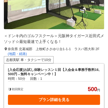
＜ドンキ内のゴルフスクール＞元阪神タイガース近田式メ
ソッド☆最短最速で上手くなる！
奈良県 北葛城郡 上牧町ささゆり台1-1-1 ラスパ西大和 2F
(地図・経路)
志都美駅 車・タクシーで10分
[入会応援]お試し体験レッスン１回【入会金＆事務手数料16,
500円→無料キャンペーン中！】
時間：50分
回数：1
500
初回限定
円
プラン詳細を見る