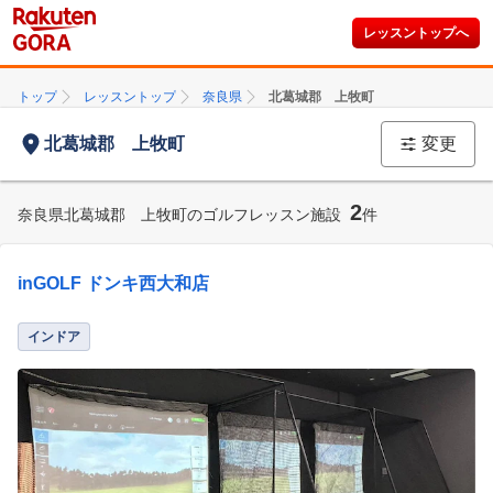
レッスントップへ
トップ
レッスントップ
奈良県
北葛城郡 上牧町
北葛城郡 上牧町
変更
2
奈良県北葛城郡 上牧町のゴルフレッスン施設
件
inGOLF ドンキ西大和店
インドア