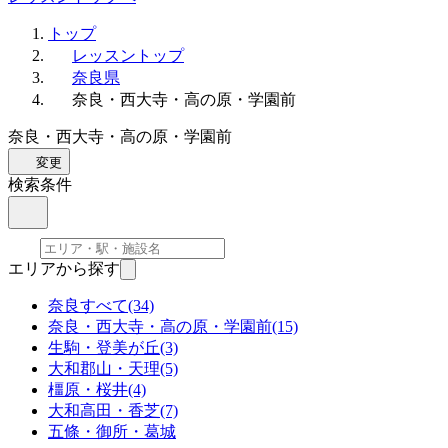
トップ
レッスントップ
奈良県
奈良・西大寺・高の原・学園前
奈良・西大寺・高の原・学園前
変更
検索条件
エリアから探す
奈良すべて
(34)
奈良・西大寺・高の原・学園前
(15)
生駒・登美が丘
(3)
大和郡山・天理
(5)
橿原・桜井
(4)
大和高田・香芝
(7)
五條・御所・葛城