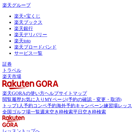
楽天グループ
楽天×宝くじ
楽天ブックス
楽天銀行
楽天デリバリー
楽天toto
楽天ブロードバンド
サービス一覧
証券
トラベル
楽天市場
楽天GORAの使い方
ヘルプ
サイトマップ
閲覧履歴
お気に入り
MYページ(予約の確認・変更・取消)
トップ
1人予約
コンペ予約
海外予約
キャンペーン
練習場
レッス
全国ゴルフ場一覧
週末空き枠検索
平日空き枠検索
レッスントップへ