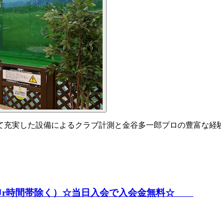
て充実した設備によるクラブ計測と金谷多一郎プロの豊富な経
まで（Jr時間帯除く）☆当日入会で入会金無料☆