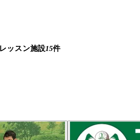
レッスン施設
15
件