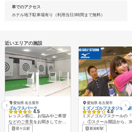
車でのアクセス
ホテル地下駐車場有り（利用当日3時間まで無料）
近いエリアの施設
愛知県 名古屋市
愛知県 名古屋市
ゴルフスパーク
ミズノゴルフスタジオ 新
4.5
4.0
レッスン前に、お悩みやご希望
ミズノゴルフスクールの『
などのご意見をお聞きしてから
』 ①スクール開設から、3
レッスンを開始します。 ショ
以上の歴史！ ⇒ 長い
星ケ丘駅
新栄町駅