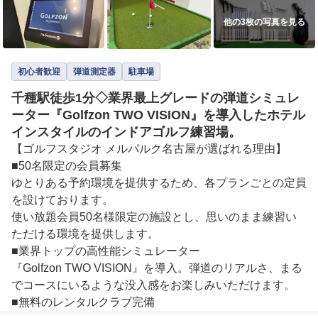
他の3枚の写真を見る
初心者歓迎
弾道測定器
駐車場
千種駅徒歩1分◇業界最上グレードの弾道シミュレ
ーター『Golfzon TWO VISION』を導入したホテル
インスタイルのインドアゴルフ練習場。
【ゴルフスタジオ メルパルク名古屋が選ばれる理由】

■50名限定の会員募集

ゆとりある予約環境を提供するため、各プランごとの定員
を設けております。

使い放題会員50名様限定の施設とし、思いのまま練習い
ただける環境を提供します。

■業界トップの高性能シミュレーター

『Golfzon TWO VISION』を導入。弾道のリアルさ、まる
でコースにいるような没入感をお楽しみいただけます。

■無料のレンタルクラブ完備
