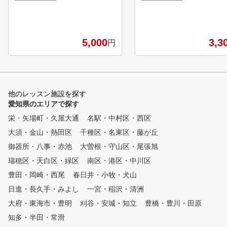
ットについては、スイング解析
で培ったノウハウがありま
機を使い改善点や伸ばしていく
②生徒数、延べ40万人以
ところを理解し、レッスンプロ
績 ③全国約70会場でスク
と相談しながらレッスンを受講
を展開 ★インストラクターは
5,000
3,3
円
していただきます。 アプロー
、ほぼ全員が公益社団法人
チ、パター、バンカーなどのレ
プロゴルフ協会（PGA）
ッスンもしております。
ーチングプロ資格を取得し
るスペシャリスト集団で
★オリジナルのテキスト、
他のレッスン施設を探す
による理論学習と多様なレ
愛知県のエリアで探す
ン機具を使用した実技指導
ッスンを重ねるごとに着実
栄・矢場町・久屋大通
名駅・中村区・西区
ベルアップできます。
大須・金山・熱田区
千種区・名東区・藤が丘
御器所・八事・赤池
大曽根・守山区・尾張旭
瑞穂区・天白区・緑区
南区・港区・中川区
豊田・岡崎・西尾
春日井・小牧・犬山
日進・長久手・みよし
一宮・稲沢・清洲
大府・東海市・豊明
刈谷・安城・知立
豊橋・豊川・田原
知多・半田・常滑