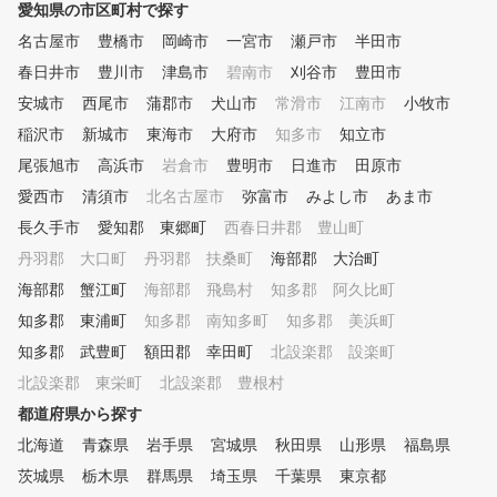
愛知県の市区町村で探す
名古屋市
豊橋市
岡崎市
一宮市
瀬戸市
半田市
春日井市
豊川市
津島市
碧南市
刈谷市
豊田市
安城市
西尾市
蒲郡市
犬山市
常滑市
江南市
小牧市
稲沢市
新城市
東海市
大府市
知多市
知立市
尾張旭市
高浜市
岩倉市
豊明市
日進市
田原市
愛西市
清須市
北名古屋市
弥富市
みよし市
あま市
長久手市
愛知郡 東郷町
西春日井郡 豊山町
丹羽郡 大口町
丹羽郡 扶桑町
海部郡 大治町
海部郡 蟹江町
海部郡 飛島村
知多郡 阿久比町
知多郡 東浦町
知多郡 南知多町
知多郡 美浜町
知多郡 武豊町
額田郡 幸田町
北設楽郡 設楽町
北設楽郡 東栄町
北設楽郡 豊根村
都道府県から探す
北海道
青森県
岩手県
宮城県
秋田県
山形県
福島県
茨城県
栃木県
群馬県
埼玉県
千葉県
東京都