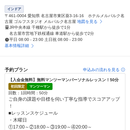
男性用右打ちクラブはもちろん、左打ち用、女性用のレン
タルクラブを完備しております。

インドア
■最大4名同時利用OK!!

〒461-0004 愛知県 名古屋市東区葵3-16-16 ホテルメルパルク名
追加料金一切なし。

古屋 ゴルフスタジオ メルパルク名古屋
地図を見る
JR中央本線 千種駅から徒歩で1分
ご家族、ご友人、会社の同僚とご一緒に練習、バーチャル
名古屋市営地下鉄桜通線 車道駅から徒歩で2分
ラウンドでの対決をお楽しみください。

平日 08:00 - 23:00 土日祝 08:00 - 23:00
■充実のホテルインスタイル

基本情報詳細
非日常を二重に味わえるホテルインスタイル。

付帯設備の使用はもちろんレストラン10%割引の優待特典
もございます。

予約プラン
申込みの流れを見る
■マンツーマンレッスンで上達

オプション追加でパーソナルレッスンが受けられます。入
【入会金無料】無料マンツーマンパーソナルレッスン！50分
会前に有料体験レッスンもあります。

初回限定
マンツーマン
ご自身の課題や目標を伺い丁寧な指導でスコアアップ！

回数
1回
時間
50分
■駐車場完備

ご自身の課題や目標を伺い丁寧な指導でスコアアップ
地下駐車場完備！利用当日は3時間無料です。

！

車でキャディバックを持って来たいお客様にもおすすめ。
■レッスンスケジュール

・木曜日

①17:00～②18:00～③19:00～④20:00～
