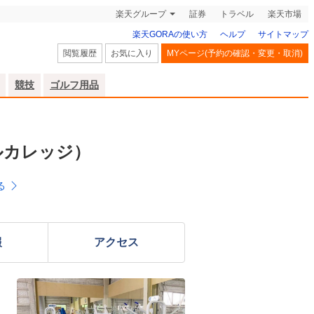
楽天グループ
証券
トラベル
楽天市場
楽天GORAの使い方
ヘルプ
サイトマップ
閲覧履歴
お気に入り
MYページ(予約の確認・変更・取消)
競技
ゴルフ用品
ルカレッジ）
る
報
アクセス