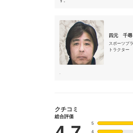
す。
四元　千尋
スポーツプ
トラクター
.
クチコミ
総合評価
5
4.7
4