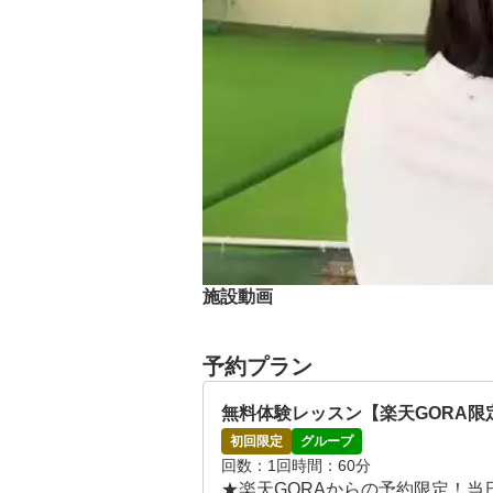
施設動画
予約プラン
無料体験レッスン【楽天GORA
初回限定
グループ
回数
1回
時間
60分
★楽天GORAからの予約限定！当日