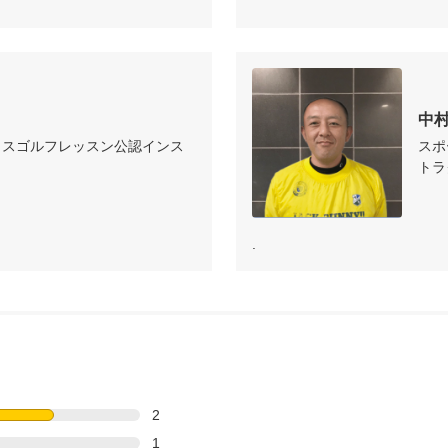
中
ラスゴルフレッスン公認インス
スポ
トラ
.
2
1