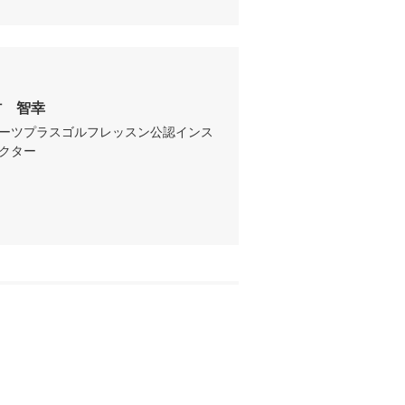
村　智幸
ーツプラスゴルフレッスン公認インス
クター