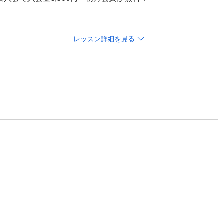
！＞＞

レッスン詳細を見る
は、クラブ（道具）を最大限に使い、優しく身体のタイプに合
ています。

ンを体感できますで、入会した後のクラスもイメージ出来ると
めるに当たり不安を抱えている方、まずは体験レッスンをお試
標をヒアリング
