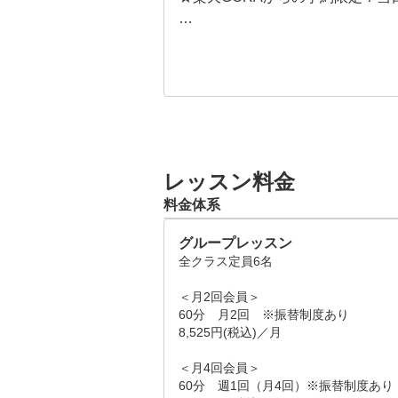
＜＜ゴルフを楽しみたい全ての方に
スポーツプラスゴルフレッスンで
イングを身につけることを目標とし
スクール生と一緒に実際のレッス
す。

ゴルフに課題を感じていたり、始
レッスン料金
さい！！

料金体系
■当日の流れ

グループレッスン
└インストラクターより、悩みや目
全クラス定員6名

└実際のレッスンを体験

└施設や料金の説明
＜月2回会員＞

60分　月2回　※振替制度あり

8,525円(税込)／月

＜月4回会員＞

60分　週1回（月4回）※振替制度あり
