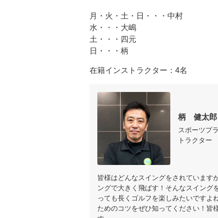
月・火・土・日・・・中村

水・・・大嶋

土・・・四元

日・・・柄
在籍インストラクター：4名
柄　健太郎
スポーツプ
トラクター
皆様はどんなスイングをされています
ングで大きく飛ばす！そんなスイング
っても長くゴルフを楽しみたいですよ
ためのコツをぜひ知ってください！皆