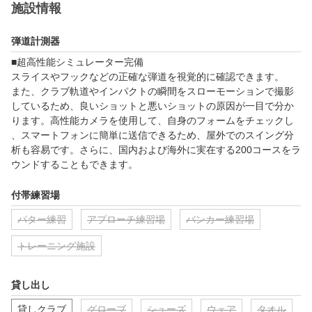
施設情報
弾道計測器
■超高性能シミュレーター完備

スライスやフックなどの正確な弾道を視覚的に確認できます。

また、クラブ軌道やインパクトの瞬間をスローモーションで撮影
しているため、良いショットと悪いショットの原因が一目で分か
ります。高性能カメラを使用して、自身のフォームをチェックし
、スマートフォンに簡単に送信できるため、屋外でのスイング分
析も容易です。さらに、国内および海外に実在する200コースをラ
ウンドすることもできます。
付帯練習場
パター練習
アプローチ練習場
バンカー練習場
トレーニング施設
貸し出し
貸しクラブ
グローブ
シューズ
ウェア
タオル