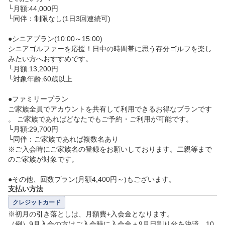
└月額:44,000円

└同伴：制限なし(1日3回連続可)

●シニアプラン(10:00～15:00)

シニアゴルファーを応援！日中の時間帯に思う存分ゴルフを楽し
みたい方へおすすめです。

└月額:13,200円

└対象年齢:60歳以上

●ファミリープラン

ご家族全員でアカウントを共有して利用できるお得なプランです
。 ご家族であればどなたでもご予約・ご利用が可能です。

└月額:29,700円

└同伴：ご家族であれば複数名あり

※ご入会時にご家族名の登録をお願いしております。二親等まで
のご家族が対象です。

●その他、回数プラン(月額4,400円～)もございます。
支払い方法
クレジットカード
※初月の引き落としは、月額費+入会金となります。

（例）9月入会の方はご入会時に入会金＋9月日割り分を決済。10