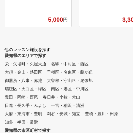
機を使い改善点や伸ばしていく
②生徒数、延べ40万人以
ところを理解し、レッスンプロ
績 ③全国約70会場でスク
と相談しながらレッスンを受講
を展開 ★インストラクターは
5,000
3,3
円
していただきます。 アプロー
、ほぼ全員が公益社団法人
チ、パター、バンカーなどのレ
プロゴルフ協会（PGA）
ッスンもしております。
ーチングプロ資格を取得し
るスペシャリスト集団で
★オリジナルのテキスト、
他のレッスン施設を探す
による理論学習と多様なレ
愛知県のエリアで探す
ン機具を使用した実技指導
ッスンを重ねるごとに着実
栄・矢場町・久屋大通
名駅・中村区・西区
ベルアップできます。
大須・金山・熱田区
千種区・名東区・藤が丘
御器所・八事・赤池
大曽根・守山区・尾張旭
瑞穂区・天白区・緑区
南区・港区・中川区
豊田・岡崎・西尾
春日井・小牧・犬山
日進・長久手・みよし
一宮・稲沢・清洲
大府・東海市・豊明
刈谷・安城・知立
豊橋・豊川・田原
知多・半田・常滑
愛知県の市区町村で探す