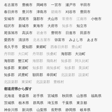
名古屋市
豊橋市
岡崎市
一宮市
瀬戸市
半田市
春日井市
豊川市
津島市
碧南市
刈谷市
豊田市
安城市
西尾市
蒲郡市
犬山市
常滑市
江南市
小牧市
稲沢市
新城市
東海市
大府市
知多市
知立市
尾張旭市
高浜市
岩倉市
豊明市
日進市
田原市
愛西市
清須市
北名古屋市
弥富市
みよし市
あま市
長久手市
愛知郡 東郷町
西春日井郡 豊山町
丹羽郡 大口町
丹羽郡 扶桑町
海部郡 大治町
海部郡 蟹江町
海部郡 飛島村
知多郡 阿久比町
知多郡 東浦町
知多郡 南知多町
知多郡 美浜町
知多郡 武豊町
額田郡 幸田町
北設楽郡 設楽町
北設楽郡 東栄町
北設楽郡 豊根村
都道府県から探す
北海道
青森県
岩手県
宮城県
秋田県
山形県
福島県
茨城県
栃木県
群馬県
埼玉県
千葉県
東京都
神奈川県
新潟県
山梨県
長野県
静岡県
岐阜県