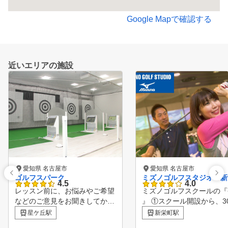
Google Mapで確認する
近いエリアの施設
愛知県 名古屋市
愛知県 名古屋市
ゴルフスパーク
ミズノゴルフスタジオ 新
4.5
4.0
レッスン前に、お悩みやご希望
ミズノゴルフスクールの『
などのご意見をお聞きしてから
』 ①スクール開設から、3
レッスンを開始します。 ショ
以上の歴史！ ⇒ 長い
星ケ丘駅
新栄町駅
ットについては、スイング解析
で培ったノウハウがありま