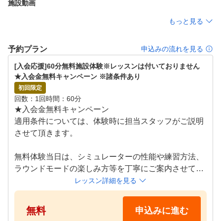
施設動画
もっと見る
予約プラン
申込みの流れを見る
[入会応援]60分無料施設体験※レッスンは付いておりません　
★入会金無料キャンペーン ※諸条件あり
初回限定
回数
1回
時間
60分
★入会金無料キャンペーン

適用条件については、体験時に担当スタッフがご説明
させて頂きます。

無料体験当日は、シミュレーターの性能や練習方法、
ラウンドモードの楽しみ方等を丁寧にご案内させてい
ただきます！

レッスン詳細を見る
クラブのお貸出しも無料で行っておりますので、お気
軽にお越しください！

無料
申込みに進む