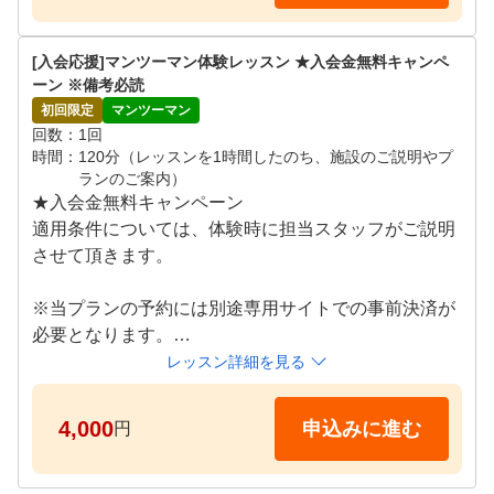
●施設体験スケジュール

月~日 09:00～21:00

[入会応援]マンツーマン体験レッスン ★入会金無料キャンペ
※ご希望の日時をリクエスト画面よりご提示ください
ーン ※備考必読
。追ってご連絡差し上げます。
初回限定
マンツーマン
回数
1回
時間
120分（レッスンを1時間したのち、施設のご説明やプ
ランのご案内）
★入会金無料キャンペーン

適用条件については、体験時に担当スタッフがご説明
させて頂きます。

※当プランの予約には別途専用サイトでの事前決済が
必要となります。

※期日までにお支払いが確認できない場合はキャンセ
レッスン詳細を見る
ルとなります。

4,000
申込みに進む
円
プロコーチによるレッスンを体験していただけます。

超高性能シミュレーター×プライベート空間×プロによ
るマンツーマンレッスンで、お客様のお悩みの""原因"