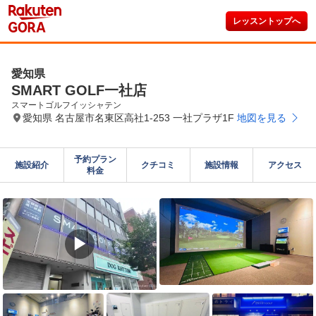
レッスントップへ
愛知県
SMART GOLF一社店
スマートゴルフイッシャテン
愛知県 名古屋市名東区高社1-253 一社プラザ1F
地図を見る
予約プラン

施設紹介
クチコミ
施設情報
アクセス
料金
▶