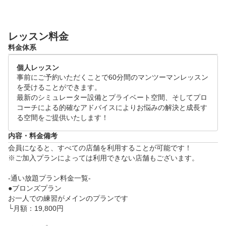
"に向き合い、解決と成長する空間を提供しております
！

レッスン料金
ゴルフの上達にお悩みの方は是非体験レッスンにお越
料金体系
しください！

個人レッスン
●体験レッスンスケジュール(各120分)

事前にご予約いただくことで60分間のマンツーマンレッスン
月~日 09:00～21:00

を受けることができます。

※ご希望の日時をリクエスト画面よりご提示ください
最新のシミュレーター設備とプライベート空間、そしてプロ
コーチによる的確なアドバイスによりお悩みの解決と成長す
。追ってご連絡差し上げます。

る空間をご提供いたします！
●当日の流れ

内容・料金備考
・体験レッスン(60分)

会員になると、すべての店舗を利用することが可能です！

　└　お客様のお悩みをヒアリングし、シミュレータ
※ご加入プランによっては利用できない店舗もございます。

ーを活用した、データに基づくレッスンをいたします
-通い放題プラン料金一覧-

。

●ブロンズプラン

・施設案内、料金のご説明(60分)
お一人での練習がメインのプランです

└月額：19,800円
