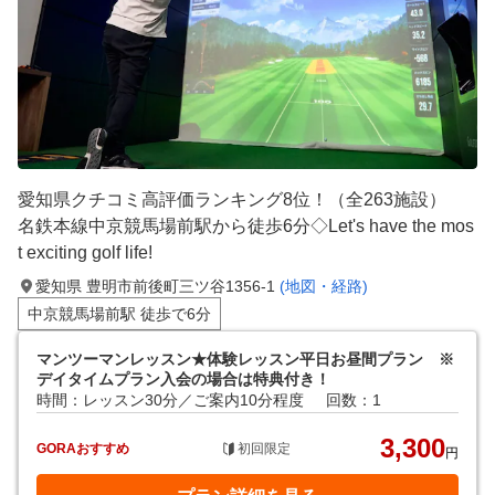
愛知県クチコミ高評価ランキング8位！（全263施設）
名鉄本線中京競馬場前駅から徒歩6分◇Let's have the mos
t exciting golf life!
愛知県 豊明市前後町三ツ谷1356-1
(地図・経路)
中京競馬場前駅 徒歩で6分
マンツーマンレッスン★体験レッスン平日お昼間プラン ※
デイタイムプラン入会の場合は特典付き！
時間：レッスン30分／ご案内10分程度
回数：1
3,300
GORAおすすめ
初回限定
円