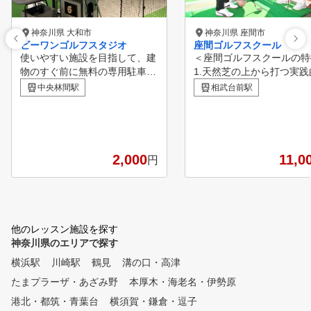
神奈川県 大和市
神奈川県 座間市
ビーワンゴルフスタジオ
座間ゴルフスクール
使いやすい施設を目指して、建
＜座間ゴルフスクールの特
物のすぐ前に無料の専用駐車場
1.天然芝の上から打つ実践
を完備。駅からも徒歩5分と通
練習でスコアアップ！！ 2
中央林間駅
相武台前駅
いやすいです。無料クラブレン
ス定員は少人数制の４～６
タルも充実、クラブお預かりも
！最少催行人数は１名！！ 
しているので仕事終わりに手ぶ
先端技術トラックマンレン
らで通うことができます。 レ
用で練習効率最大化！！ 4
ッスンは元日本代表でのプレー
ストラクターや仲間と行く
2,000
11,0
円
経験もあるコーチとの個室マン
ースレッスン！！
ツーマンレッスンなので人目を
気にせず練習ができます。
他のレッスン施設を探す
神奈川県のエリアで探す
横浜駅
川崎駅
鶴見
溝の口・高津
たまプラーザ・あざみ野
本厚木・海老名・伊勢原
港北・都筑・青葉台
横須賀・鎌倉・逗子