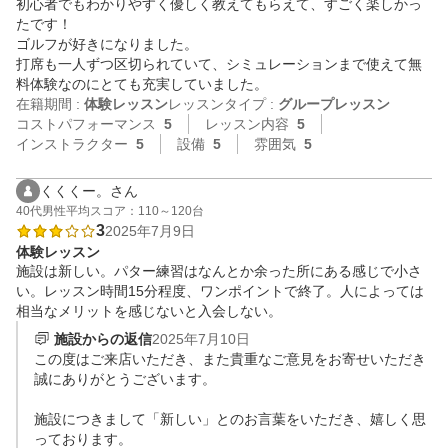
初心者でもわかりやすく優しく教えてもらえて、すごく楽しかっ
たです！

ゴルフが好きになりました。

打席も一人ずつ区切られていて、シミュレーションまで使えて無
料体験なのにとても充実していました。
在籍期間 :
体験レッスン
レッスンタイプ :
グループレッスン
コストパフォーマンス
5
レッスン内容
5
インストラクター
5
設備
5
雰囲気
5
くくくー。さん
40代
男性
平均スコア：110～120台
3
2025年7月9日
体験レッスン
施設は新しい。パター練習はなんとか余った所にある感じで小さ
い。レッスン時間15分程度、ワンポイントで終了。人によっては
相当なメリットを感じないと入会しない。
施設からの返信
2025年7月10日
この度はご来店いただき、また貴重なご意見をお寄せいただき
誠にありがとうございます。

施設につきまして「新しい」とのお言葉をいただき、嬉しく思
っております。
