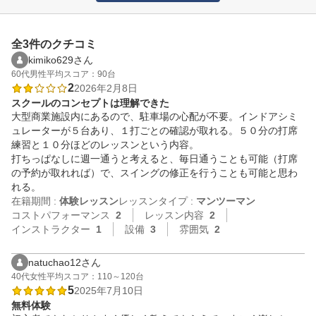
全3件のクチコミ
kimiko629さん
60代
男性
平均スコア：90台
2
2026年2月8日
スクールのコンセプトは理解できた
大型商業施設内にあるので、駐車場の心配が不要。インドアシミ
ュレーターが５台あり、１打ごとの確認が取れる。５０分の打席
練習と１０分ほどのレッスンという内容。

打ちっぱなしに週一通うと考えると、毎日通うことも可能（打席
の予約が取れれば）で、スイングの修正を行うことも可能と思わ
れる。
在籍期間 :
体験レッスン
レッスンタイプ :
マンツーマン
コストパフォーマンス
2
レッスン内容
2
インストラクター
1
設備
3
雰囲気
2
natuchao12さん
40代
女性
平均スコア：110～120台
5
2025年7月10日
無料体験