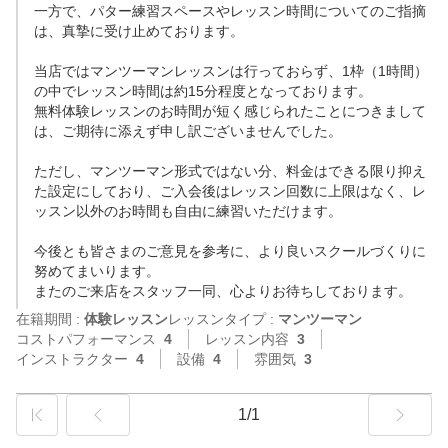
一方で、パター練習スペースやレッスン時間についてのご指摘
は、真摯に受け止めております。

当店ではマンツーマンレッスンは行っておらず、1枠（1時間）
の中でレッスン時間は約15分程度となっております。

無料体験レッスンのお時間が短く感じられたことにつきまして
は、ご期待に添えず申し訳ございませんでした。

ただし、マンツーマン形式ではない分、料金はできる限り抑え
た設定にしており、ご入会後はレッスン回数に上限はなく、レ
ッスン以外のお時間も自由に練習いただけます。

今後とも皆さまのご意見を参考に、より良いスクールづくりに
努めてまいります。

またのご来店をスタッフ一同、心よりお待ちしております。
在籍期間 :
体験レッスン
レッスンタイプ :
マンツーマン
コストパフォーマンス
4
レッスン内容
3
インストラクター
4
設備
4
雰囲気
3
1/1