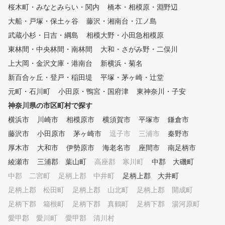
桜木町・みなとみらい・関内
橋本・相模原・淵野辺
大船・戸塚・保土ヶ谷
藤沢・湘南台・江ノ島
武蔵小杉・日吉・綱島
相模大野・小田急相模原
東林間・中央林間・南林間
大和・さがみ野・二俣川
上大岡・金沢文庫・港南台
新横浜・菊名
新百合ヶ丘・登戸・稲田堤
平塚・茅ヶ崎・辻堂
元町・石川町
小田原・鴨宮・国府津
東神奈川・子安
神奈川県の市区町村で探す
横浜市
川崎市
相模原市
横須賀市
平塚市
鎌倉市
藤沢市
小田原市
茅ヶ崎市
逗子市
三浦市
秦野市
厚木市
大和市
伊勢原市
海老名市
座間市
南足柄市
綾瀬市
三浦郡 葉山町
高座郡 寒川町
中郡 大磯町
中郡 二宮町
足柄上郡 中井町
足柄上郡 大井町
足柄上郡 松田町
足柄上郡 山北町
足柄上郡 開成町
足柄下郡 箱根町
足柄下郡 真鶴町
足柄下郡 湯河原町
愛甲郡 愛川町
愛甲郡 清川村