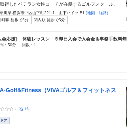
取得したベテラン女性コーチが在籍するゴルフスクール。
奈川県 横浜市中区山下町221-1 山下ハイツ B1
(地図・経路)
川町駅 徒歩で5分
関内駅 徒歩で5分
[入会応援] 体験レッスン ※即日入会で入会金＆事務手数料
間：50分
回数：1
VA-Golf&Fitness（VIVAゴルフ＆フィットネス
-
1件
ンドア