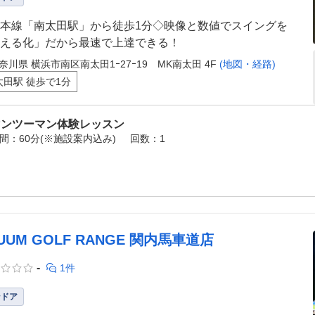
本線「南太田駅」から徒歩1分◇映像と数値でスイングを
える化」だから最速で上達できる！
奈川県 横浜市南区南太田1ｰ27ｰ19 MK南太田 4F
(地図・経路)
太田駅 徒歩で1分
マンツーマン体験レッスン
間：60分(※施設案内込み)
回数：1
UUM GOLF RANGE 関内馬車道店
-
1件
ンドア