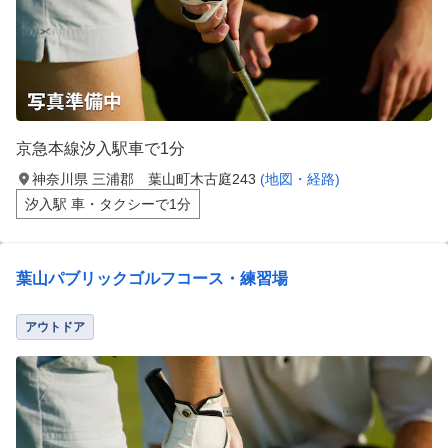
京急本線汐入駅車で1分
神奈川県 三浦郡 葉山町木古庭243
(地図・経路)
汐入駅 車・タクシーで1分
葉山パブリックゴルフコース・練習場
アウトドア