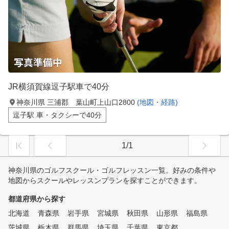
JR横須賀線逗子駅車で40分
神奈川県 三浦郡 葉山町上山口2800
(地図・経路)
逗子駅 車・タクシーで40分
1/1
神奈川県のゴルフスクール・ゴルフレッスン一覧。好みの条件や
地図からスクールやレッスンプランを探すことができます。
都道府県から探す
北海道
青森県
岩手県
宮城県
秋田県
山形県
福島県
茨城県
栃木県
群馬県
埼玉県
千葉県
東京都