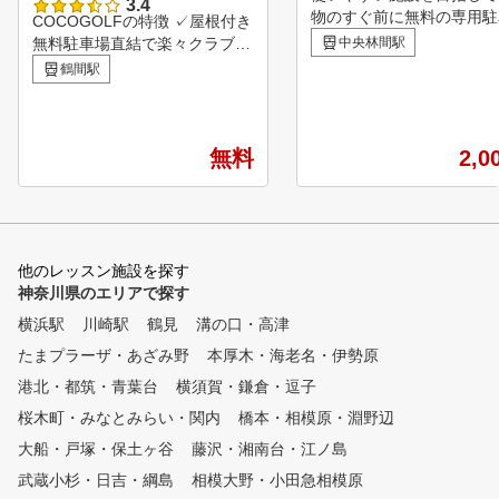
3.4
物のすぐ前に無料の専用駐
COCOGOLFの特徴 ✓屋根付き
を完備。駅からも徒歩5分
無料駐車場直結で楽々クラブ持
中央林間駅
いやすいです。無料クラブ
ち込み ✓定額で習い放題 ✓全
鶴間駅
タルも充実、クラブお預か
打席スイング動画解析機設置
しているので仕事終わりに
✓本格的なグリーン設置 ✓コ
らで通うことができます。
ースレッスン定期実施 グリッ
ッスンは元日本代表でのプ
プを握ったことがない初心者の
無料
2,0
経験もあるコーチとの個室
方から、 100切りを目指す中級
ツーマンレッスンなので人
者の方、スキルを磨きたい上級
気にせず練習ができます。
者の方までお待ちしております
！
他のレッスン施設を探す
神奈川県のエリアで探す
横浜駅
川崎駅
鶴見
溝の口・高津
たまプラーザ・あざみ野
本厚木・海老名・伊勢原
港北・都筑・青葉台
横須賀・鎌倉・逗子
桜木町・みなとみらい・関内
橋本・相模原・淵野辺
大船・戸塚・保土ヶ谷
藤沢・湘南台・江ノ島
武蔵小杉・日吉・綱島
相模大野・小田急相模原