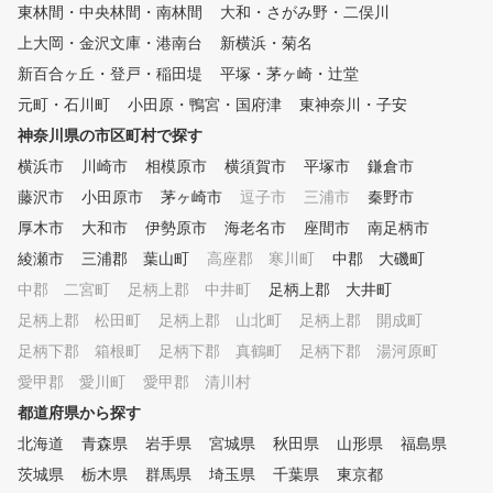
東林間・中央林間・南林間
大和・さがみ野・二俣川
上大岡・金沢文庫・港南台
新横浜・菊名
新百合ヶ丘・登戸・稲田堤
平塚・茅ヶ崎・辻堂
元町・石川町
小田原・鴨宮・国府津
東神奈川・子安
神奈川県の市区町村で探す
横浜市
川崎市
相模原市
横須賀市
平塚市
鎌倉市
藤沢市
小田原市
茅ヶ崎市
逗子市
三浦市
秦野市
厚木市
大和市
伊勢原市
海老名市
座間市
南足柄市
綾瀬市
三浦郡 葉山町
高座郡 寒川町
中郡 大磯町
中郡 二宮町
足柄上郡 中井町
足柄上郡 大井町
足柄上郡 松田町
足柄上郡 山北町
足柄上郡 開成町
足柄下郡 箱根町
足柄下郡 真鶴町
足柄下郡 湯河原町
愛甲郡 愛川町
愛甲郡 清川村
都道府県から探す
北海道
青森県
岩手県
宮城県
秋田県
山形県
福島県
茨城県
栃木県
群馬県
埼玉県
千葉県
東京都