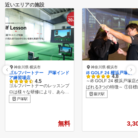
近いエリアの施設
神奈川県 横浜市
神奈川県 横浜市
ゴルフパートナー 戸塚インド
i8 GOLF 24 横浜戸塚店
4.8
ア練習場店
～i8 GOLF 24 横浜戸塚
4.5
ゴルフパートナーのレッスンプ
ばれる3つの特徴～ ①目標
ロは様々な研修により、あらゆ
わせた個別レッスン 「コ
藤沢駅
る方面から生徒様の上達をサポ
戸塚駅
デビューしたい」「コンペ
ートしています！ ビギナーか
に合わせたい」など、お客
らベテランまで、全てのゴルフ
目的に応じて効率的にレベ
ァーを支える独自のメソッド ■
ップをサポート。 ②映像
POINT１ 診断・カルテ作成
無料
3,3
るスイング分析 高性能シ
弾道測定器・シミュレーターを
レーターでスイングを撮影
用いて、現状把握を行う事で、
析。感覚だけでなく、デー