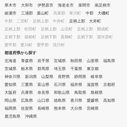
コースマネジメントやメンタル
厚木市
大和市
伊勢原市
海老名市
座間市
南足柄市
トレーニング含めてレッスンい
たします。
綾瀬市
三浦郡 葉山町
高座郡 寒川町
中郡 大磯町
中郡 二宮町
足柄上郡 中井町
足柄上郡 大井町
足柄上郡 松田町
足柄上郡 山北町
足柄上郡 開成町
足柄下郡 箱根町
足柄下郡 真鶴町
足柄下郡 湯河原町
愛甲郡 愛川町
愛甲郡 清川村
都道府県から探す
北海道
青森県
岩手県
宮城県
秋田県
山形県
福島県
茨城県
栃木県
群馬県
埼玉県
千葉県
東京都
神奈川県
新潟県
山梨県
長野県
静岡県
岐阜県
愛知県
三重県
富山県
石川県
福井県
滋賀県
京都府
大阪府
兵庫県
奈良県
和歌山県
鳥取県
島根県
岡山県
広島県
山口県
徳島県
香川県
愛媛県
高知県
福岡県
佐賀県
長崎県
熊本県
大分県
宮崎県
鹿児島県
沖縄県