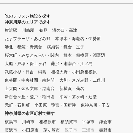
あなたに必要な練習方法を導き
基づいた指導で確実な上達
出します。 ■POINT２ スイン
③レッスンカルテの提供 
グレッスン 弊社のレッスンプ
他のレッスン施設を探す
のレッスン内容や悩みを記
ロは最新のスイング理論を元に
神奈川県のエリアで探す
たカルテをお渡し。復習や
、お客様のスイングに合った最
練習にも役立ちます。 こんな
横浜駅
川崎駅
鶴見
溝の口・高津
適のスイング理論をご提案する
方におすすめ 初心者、基
たまプラーザ・あざみ野
ことで上達をサポートします。
本厚木・海老名・伊勢原
見直したい方、スコア改善
■POINT３ クラブフィッティ
距離アップを目指す方、自
港北・都筑・青葉台
横須賀・鎌倉・逗子
ング 現在のクラブが合ってい
合った練習法を知りたい方
桜木町・みなとみらい・関内
橋本・相模原・淵野辺
るか、レッスンプロがチェック
いたします。また、次のステッ
大船・戸塚・保土ヶ谷
藤沢・湘南台・江ノ島
プに向けて使うべきクラブも合
武蔵小杉・日吉・綱島
相模大野・小田急相模原
わせてご提案いたします。 ■P
東林間・中央林間・南林間
OINT４ 筋力・柔軟性 ゴルフ
大和・さがみ野・二俣川
に必要な筋力は他のスポーツと
上大岡・金沢文庫・港南台
新横浜・菊名
異なって限られています。ご自
新百合ヶ丘・登戸・稲田堤
平塚・茅ヶ崎・辻堂
宅でも簡単にできるトレーニン
グメニューも合わせて提案しま
元町・石川町
小田原・鴨宮・国府津
東神奈川・子安
す。 ■POINT５ コースマネジ
神奈川県の市区町村で探す
メント ほとんどのゴルファー
横浜市
がこの部分でスコアをロスして
川崎市
相模原市
横須賀市
平塚市
鎌倉市
います。スコアアップに重要な
藤沢市
小田原市
茅ヶ崎市
逗子市
三浦市
秦野市