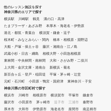
出します。 ■POINT２ スイン
③レッスンカルテの提供 
グレッスン 弊社のレッスンプ
他のレッスン施設を探す
のレッスン内容や悩みを記
ロは最新のスイング理論を元に
神奈川県のエリアで探す
たカルテをお渡し。復習や
、お客様のスイングに合った最
練習にも役立ちます。 こんな
横浜駅
川崎駅
鶴見
溝の口・高津
適のスイング理論をご提案する
方におすすめ 初心者、基
たまプラーザ・あざみ野
ことで上達をサポートします。
本厚木・海老名・伊勢原
見直したい方、スコア改善
■POINT３ クラブフィッティ
距離アップを目指す方、自
港北・都筑・青葉台
横須賀・鎌倉・逗子
ング 現在のクラブが合ってい
合った練習法を知りたい方
桜木町・みなとみらい・関内
橋本・相模原・淵野辺
るか、レッスンプロがチェック
いたします。また、次のステッ
大船・戸塚・保土ヶ谷
藤沢・湘南台・江ノ島
プに向けて使うべきクラブも合
武蔵小杉・日吉・綱島
相模大野・小田急相模原
わせてご提案いたします。 ■P
東林間・中央林間・南林間
OINT４ 筋力・柔軟性 ゴルフ
大和・さがみ野・二俣川
に必要な筋力は他のスポーツと
上大岡・金沢文庫・港南台
新横浜・菊名
異なって限られています。ご自
新百合ヶ丘・登戸・稲田堤
平塚・茅ヶ崎・辻堂
宅でも簡単にできるトレーニン
グメニューも合わせて提案しま
元町・石川町
小田原・鴨宮・国府津
東神奈川・子安
す。 ■POINT５ コースマネジ
神奈川県の市区町村で探す
メント ほとんどのゴルファー
横浜市
がこの部分でスコアをロスして
川崎市
相模原市
横須賀市
平塚市
鎌倉市
います。スコアアップに重要な
藤沢市
小田原市
茅ヶ崎市
逗子市
三浦市
秦野市
コースマネジメントやメンタル
厚木市
大和市
伊勢原市
海老名市
座間市
南足柄市
トレーニング含めてレッスンい