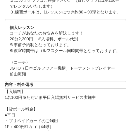
２.ゴルフクラブはご持参下さい。 （貸しクラブは1本200円
でレンタルいたします）

３.練習ボールは、1レッスンにつき約80～90球となります。
個人レッスン
コーチがあなたのお悩みを解決します！

20分2,200円　※入場料、ボール代別

※事前予約制となっております。

※教室時間帯はゴルフスクール同時間帯となっております。

〈コーチ〉

JGTO（日本ゴルフツアー機構）トーナメントプレイヤー 

内容・料金備考
【入場料】

1名100円※ただいま平日入場無料サービス実施中！

【貸ボール料金】

●平日

・プリペイドカードのご利用

1F：400円/1カゴ（44球）
