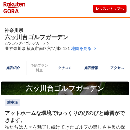
レッスントップへ
神奈川県
六ッ川台ゴルフガーデン
ムツカワダイゴルフガーデン
神奈川県 横浜市南区六ツ川3-121
地図を見る
予約プラン

施設紹介
クチコミ
施設情報
アクセス
料金
六ッ川台ゴルフガーデン
駐車場
アットホームな環境でゆっくりのびのびと練習がで
きます。
私たちは人々を魅了し続けてきたゴルフの楽しさや奥の深