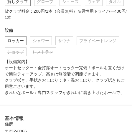
貸しクラブ
グローブ
シューズ
ウェア
タオル
貸クラブ料金：200円/1本（会員無料）※男性用ドライバー400円/
1本
設備
ロッカー
シャワー
サウナ
プライベートレンジ
ショップ
レストラン
【設備案内】

オートセッター：全打席オートセッター完備！ボールを置くだけ
で簡単ティーアップ。高さは無段階で調節できます。

クラブ拭き、手拭きおしぼり：冷・温おしぼり、クラブ拭きもご
用意ございます。

きれいなボール：専門スタッフがきれいに磨き上げたボールで、
気持ちよく練習して頂けます！

スマホスタンド：フロントにて、貸し出しております。スイング
チェックにどうぞ！

基本情報
〈付帯練習場〉

住所
パター練習場(無料)：打席入口にあり。待ち時間中もご利用いただ
〒232-0066