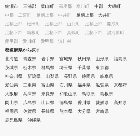
たします。
綾瀬市
三浦郡 葉山町
高座郡 寒川町
中郡 大磯町
中郡 二宮町
足柄上郡 中井町
足柄上郡 大井町
足柄上郡 松田町
足柄上郡 山北町
足柄上郡 開成町
足柄下郡 箱根町
足柄下郡 真鶴町
足柄下郡 湯河原町
愛甲郡 愛川町
愛甲郡 清川村
都道府県から探す
北海道
青森県
岩手県
宮城県
秋田県
山形県
福島県
茨城県
栃木県
群馬県
埼玉県
千葉県
東京都
神奈川県
新潟県
山梨県
長野県
静岡県
岐阜県
愛知県
三重県
富山県
石川県
福井県
滋賀県
京都府
大阪府
兵庫県
奈良県
和歌山県
鳥取県
島根県
岡山県
広島県
山口県
徳島県
香川県
愛媛県
高知県
福岡県
佐賀県
長崎県
熊本県
大分県
宮崎県
鹿児島県
沖縄県